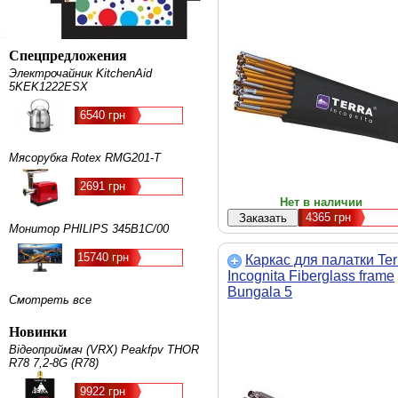
Спецпредложения
Электрочайник KitchenAid
5KEK1222ESX
6540 грн
Мясорубка Rotex RMG201-T
2691 грн
Нет в наличии
4365
грн
Монитор PHILIPS 345B1C/00
15740 грн
Каркас для палатки Ter
Incognita Fiberglass frame
Bungala 5
Смотреть все
Новинки
Відеоприймач (VRX) Peakfpv THOR
R78 7,2-8G (R78)
9922 грн