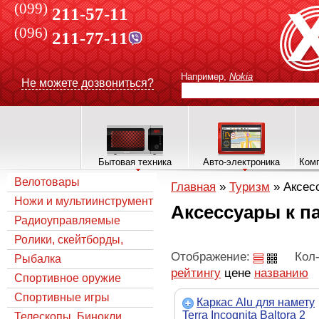
(099)
211-57-11
(096)
211-77-11
Например,
Nokia
Не можете дозвониться?
Бытовая техника
Авто-электроника
Комп
Велотовары
Главная
»
Туризм
»
Аксес
Ножи и мультиинструмент
Аксессуары к п
Радиоуправляемые
модели
Ролики, скейтборды,
Отображение:
Кол-
самокаты, коньки
Рыбалка
рейтингу
цене
названию
Спортивное оружие
Спортивные игры
Каркас Alu для намету
Terra Incognita Baltora 2
Телескопы, Бинокли