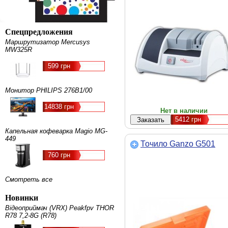
Спецпредложения
Маршрутизатор Mercusys
MW325R
599 грн
Монитор PHILIPS 276B1/00
14838 грн
Нет в наличии
5412
грн
Капельная кофеварка Magio MG-
449
Точило Ganzo G501
760 грн
Смотреть все
Новинки
Відеоприймач (VRX) Peakfpv THOR
R78 7,2-8G (R78)