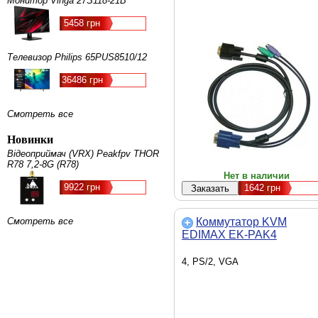
Монитор Vinga 27S118-21B
5458 грн
Телевизор Philips 65PUS8510/12
36486 грн
Смотреть все
Новинки
Відеоприймач (VRX) Peakfpv THOR
R78 7,2-8G (R78)
Нет в наличии
9922 грн
1642
грн
Смотреть все
Коммутатор KVM
EDIMAX EK-PAK4
4, PS/2, VGA