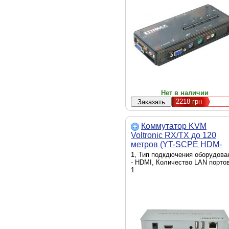
Нет в наличии
2218
грн
Коммутатор KVM
Voltronic RX/TX до 120
метров (YT-SCPE HDM-
100m1080Р-USB)
1, Тип подкдючения оборудова
- HDMI, Количество LAN портов
1