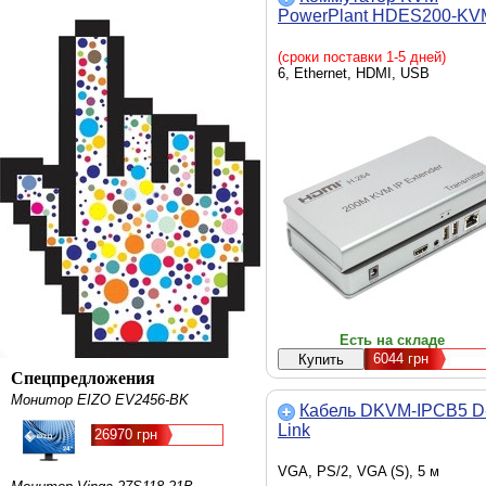
PowerPlant HDES200-KV
(сроки поставки 1-5 дней)
6, Ethernet, HDMI, USB
Есть на складе
6044
грн
Спецпредложения
Монитор EIZO EV2456-BK
Кабель DKVM-IPCB5 D
Link
26970 грн
VGA, PS/2, VGA (S), 5 м