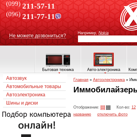
(099)
211-57-11
(096)
211-77-11
Например,
Nokia
Не можете дозвониться?
Бытовая техника
Авто-электроника
Комп
Автозвук
Главная
»
Автоэлектроника
»
Имм
Автомобильные товары
Иммобилайзер
Автоэлектроника
Шины и диски
Отображение:
Кол-во:
12
названию
отключить фото