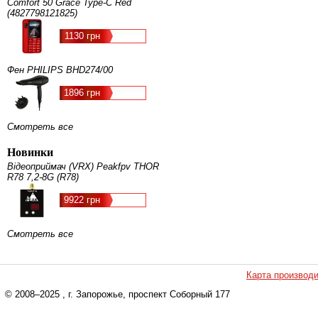
Comfort 50 Grace Type-C Red
(4827798121825)
1130 грн
Фен PHILIPS BHD274/00
1896 грн
Смотреть все
Новинки
Відеоприймач (VRX) Peakfpv THOR
R78 7,2-8G (R78)
9922 грн
Смотреть все
Карта производ
© 2008–2025
, г. Запорожье, проспект Соборный 177