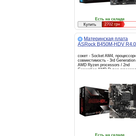
Есть на складе
2702
грн
Материнская плата
ASRock B450M-HDV R4.0
сокет - Socket AM4, процессор
совместимость - 3rd Generation
AMD Ryzen processors / 2nd
Generation AMD Ryzen processo
/ 2nd Generation AMD Ryzen wit
Radeon Vega Graphics processor
AMD Ryzen with Radeon Vega
Graphics processors, слоты
расширения - 1 x PCI-E 2.x x1, 
PCI-Eх 3.0 x16, производитель
чипсета - AMD, модель чипсета
AMD B450, тип оперативной
памяти - DDR4, 32 GB,
внутренние разъемы и порты - 
Ultra M.2, 4 x Sata 6.0 Gb/s, 2-х
USB 2.0, 1 x USB 3.1 Gen1, Фо
фактор - Micro-ATX
Есть на складе