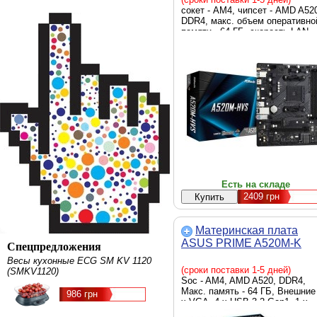
сокет - AM4, чипсет - AMD A52
DDR4, макс. объем оперативно
памяти - 64 ГБ, скорость LAN -
Гбит/с, D-Sub (VGA), HDMI,
внутренние - 1 x M.2 2280, 4 x
Sata 6.0 Gb/s, Micro-ATX
Есть на складе
2409
грн
Материнская плата
ASUS PRIME A520M-K
Спецпредложения
Весы кухонные ECG SM KV 1120
(сроки поставки 1-5 дней)
(SMKV1120)
Soc - AM4, AMD A520, DDR4,
Макс. память - 64 ГБ, Внешние 
986 грн
x VGA, 4 x USB 3.2 Gen1, 1 x
RJ45, 2 x USB 2.0, 1 x PS/2, 1 