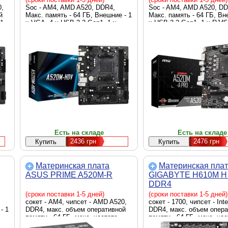
0,
Soc - AM4, AMD A520, DDR4,
Soc - AM4, AMD A520, DD
й
Макс. память - 64 ГБ, Внешние - 1
Макс. память - 64 ГБ, Вн
 1
x VGA, 4 x USB 3.2 Gen1, 1 x
x USB 3.2 Gen1, 1 x RJ45
RJ45, 2 x USB 2.0, 1 x PS/2, 1 x
USB 2.0, 2 x PS/2, 1 x DVI
DVI, 1 x HDMI, 3 x Audio,
HDMI, 3 x Audio, Внутренн
Внутренние - 1 x M.2 2280, 4 x
M.2 2280, 4 x Sata 6.0 Gb/
Sata 6.0 Gb/s, Micro-ATX, BOX
ATX, BOX
Есть на складе
Есть на складе
2436
грн
2476
грн
Материнская плата
Материнская пла
ASUS PRIME A520M-R
GIGABYTE H610M H
DDR4
(сроки поставки 1-5 дней)
(сроки поставки 1-5 дней)
сокет - AM4, чипсет - AMD A520,
сокет - 1700, чипсет - Int
- 1
DDR4, макс. объем оперативной
DDR4, макс. объем опер
памяти - 64 ГБ, макс. частота
памяти - 64 ГБ, макс. ча
x
оперативной памяти - 5100 MHz,
оперативной памяти - 32