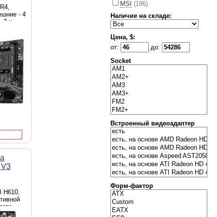
MSI
(196)
R4,
ешние - 4
Наличие на складе:
, 2 x
, 1 x
ие - 1 x
Цена, $:
s, Micro-
от:
до:
Socket
Встроенный видеоадаптер
та
 V3
Форм-фактор
el H610,
ативной
стота
00 MHz,