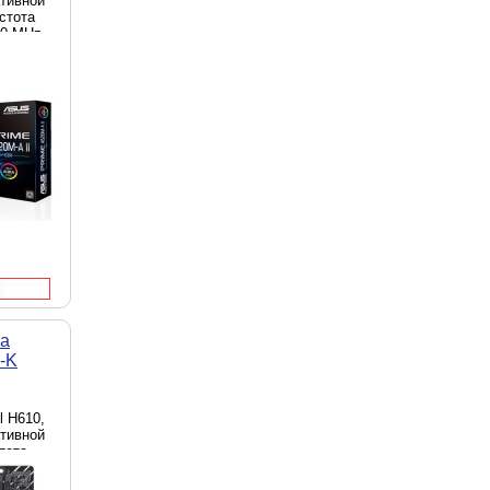
ативной
астота
00 MHz,
 D-Sub
, 4 x
та
-K
el H610,
ативной
стота
00 MHz,
 D-Sub