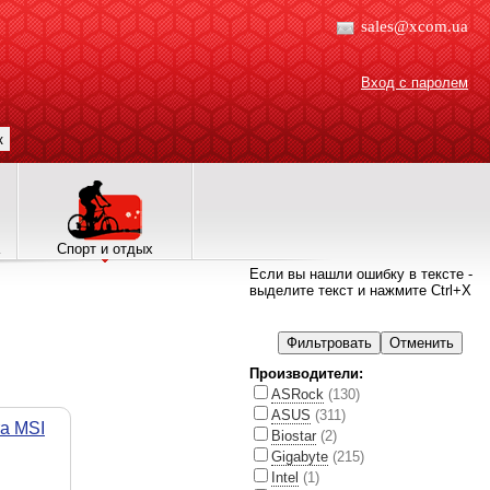
sales@xcom.ua
Вход с паролем
к
Спорт и отдых
Если вы нашли ошибку в тексте -
выделите текст и нажмите Ctrl+X
Производители:
ASRock
(130)
ASUS
(311)
а MSI
Biostar
(2)
Gigabyte
(215)
Intel
(1)