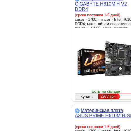
GIGABYTE H610M H V2
DDR4
(сроки поставки 1-5 дней)
сокет - 1700, чипсет - Intel H610
DDR4, макс. объем оперативно
памяти - 64 ГБ, макс. частота
оперативной памяти - 3200 MHz
скорость LAN - 1 Гбит/с, D-Sub
(VGA), HDMI, внутренние - 1 x 
2280, 4 x Sata 6.0 Gb/s, Micro-
Есть на складе
2977
грн
Материнская плата
ASUS PRIME H610M-R-S
(сроки поставки 1-5 дней)