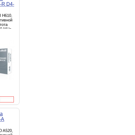
-R D4-
el H610,
ативной
стота
00 MHz,
 D-Sub
нние - 1
b/s,
та
-A
D A520,