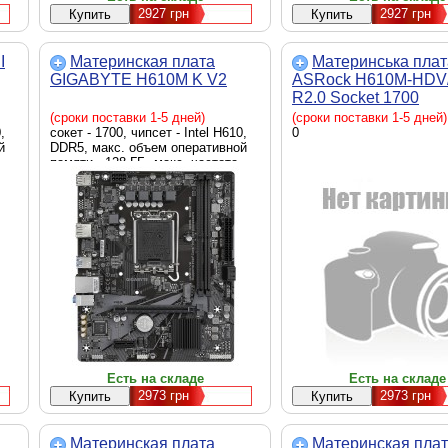
2927
грн
2927
грн
I
Материнская плата
Материнська плат
GIGABYTE H610M K V2
ASRock H610M-HDV
R2.0 Socket 1700
(сроки поставки 1-5 дней)
(сроки поставки 1-5 дней)
,
сокет - 1700, чипсет - Intel H610,
0
й
DDR5, макс. объем оперативной
памяти - 128 ГБ, макс. частота
,
оперативной памяти - 5600 MHz,
скорость LAN - 1 Гбит/с,
M.2
DisplayPort, HDMI, внутренние - 2
ATX
x Sata 6.0 Gb/s, Micro-ATX
Есть на складе
Есть на складе
2973
грн
2973
грн
Материнская плата
Материнская пла