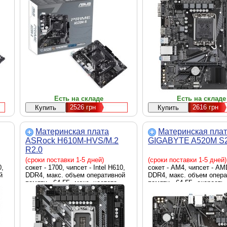
 x
скорость LAN - 1 Гбит/с, HDMI,
скорость LAN - 1 Гбит/с,
ro-
внутренние - 1 x M.2 2280, 4 x
(VGA), HDMI, внутренние 
Sata 6.0 Gb/s, Micro-ATX
2280, 4 x Sata 6.0 Gb/s, 
Есть на складе
Есть на складе
2526
грн
2616
грн
Материнская плата
Материнская пла
ASRock H610M-HVS/M.2
GIGABYTE A520M S
R2.0
(сроки поставки 1-5 дней)
(сроки поставки 1-5 дней)
0,
сокет - 1700, чипсет - Intel H610,
сокет - AM4, чипсет - AM
й
DDR4, макс. объем оперативной
DDR4, макс. объем опер
памяти - 64 ГБ, макс. частота
памяти - 64 ГБ, скорость 
,
оперативной памяти - 3200 MHz,
Гбит/с, D-Sub (VGA), DVI
скорость LAN - 1 Гбит/с, D-Sub
внутренние - 1 x M.2 2280
M.2
(VGA), HDMI, внутренние - 1 x M.2
Sata 6.0 Gb/s, Micro-ATX
ATX
2280, 4 x Sata 6.0 Gb/s, Micro-ATX