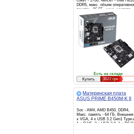
сокет - 1700, чипсет - Intel H610
DDR5, макс. объем оперативно
памяти - 96 ГБ, макс. частота
оперативной памяти - 5600 MHz
скорость LAN - 1 Гбит/с, D-Sub
(VGA), DisplayPort, HDMI,
внутренние - 1 x M.2 2280, 4 x
Sata 6.0 Gb/s, Micro-ATX
Есть на складе
3022
грн
Материнская плата
ASUS PRIME B450M-K II
Soc - AM4, AMD B450, DDR4,
Макс. память - 64 ГБ, Внешние 
x VGA, 4 х USB 3.2 Gen1 Type-
1 x RJ45, 2 x USB 2.0, 1 x PS/2
x DVI-D, 1 x HDMI, 3 x Audio,
Внутренние - 1 x M.2 Socket 3, 