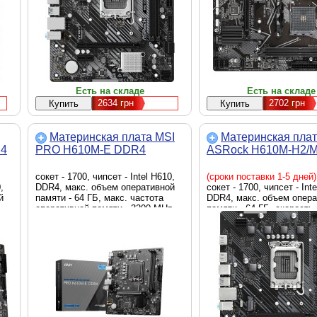
Есть на складе
Есть на складе
2634
грн
2702
грн
Материнская плата MSI
Материнская пла
R4
PRO H610M-E DDR4
ASRock H610M-H2/M
сокет - 1700, чипсет - Intel H610,
(сроки поставки 1-5 дней)
,
DDR4, макс. объем оперативной
сокет - 1700, чипсет - Int
й
памяти - 64 ГБ, макс. частота
DDR4, макс. объем опер
оперативной памяти - 3200 MHz,
памяти - 64 ГБ, скорость 
,
скорость LAN - 1 Гбит/с, D-Sub
Гбит/с, HDMI, внутренние 
(VGA), HDMI, внутренние - 1 x M.2
M.2 2280, 4 x Sata 6.0 Gb/
2280, 4 x Sata 6.0 Gb/s, Micro-ATX
ATX