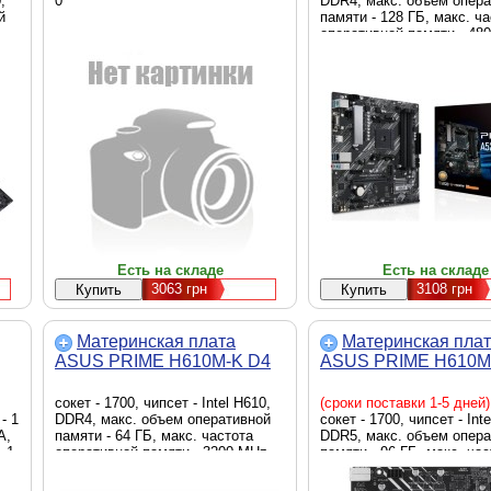
,
0
DDR4, макс. объем опер
й
памяти - 128 ГБ, макс. ч
оперативной памяти - 48
,
скорость LAN - 1 Гбит/с,
(VGA), DisplayPort, HDMI,
внутренние - 1 x M.2 2280
Sata 6.0 Gb/s, Micro-ATX
Есть на складе
Есть на складе
3063
грн
3108
грн
Материнская плата
Материнская пла
ASUS PRIME H610M-K D4
ASUS PRIME H610M
сокет - 1700, чипсет - Intel H610,
(сроки поставки 1-5 дней)
- 1
DDR4, макс. объем оперативной
сокет - 1700, чипсет - Int
A,
памяти - 64 ГБ, макс. частота
DDR5, макс. объем опер
, 1
оперативной памяти - 3200 MHz,
памяти - 96 ГБ, макс. ча
скорость LAN - 1 Гбит/с, D-Sub
оперативной памяти - 56
4 x
(VGA), HDMI, внутренние - 1 x M.2
скорость LAN - 1 Гбит/с,