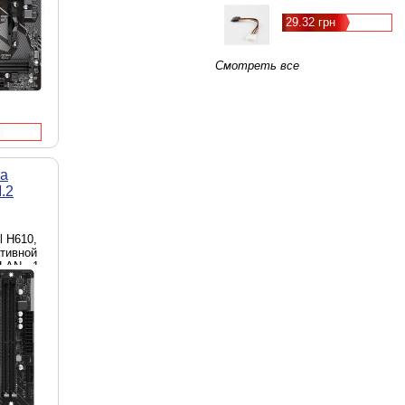
29.32 грн
Смотреть все
та
.2
el H610,
ативной
LAN - 1
- 1 x
s, Micro-