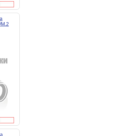
а
/M.2
та