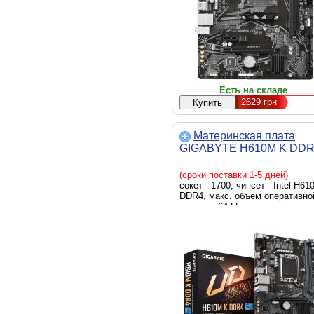
Есть на складе
2629
грн
Материнская плата
GIGABYTE H610M K DD
(сроки поставки 1-5 дней)
сокет - 1700, чипсет - Intel H610
DDR4, макс. объем оперативно
памяти - 64 ГБ, макс. частота
оперативной памяти - 3200 MHz
скорость LAN - 1 Гбит/с, HDMI,
внутренние - 1 x M.2 2280, 2 x
Sata 6.0 Gb/s, ATX