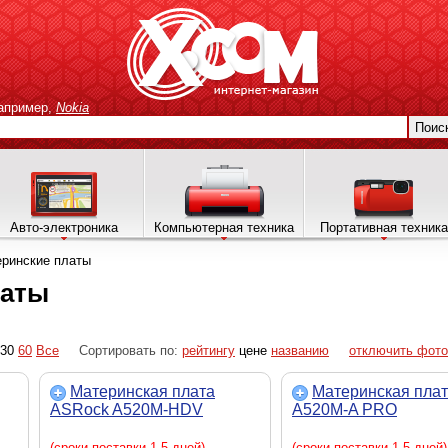
апример,
Nokia
Поис
Авто-электроника
Компьютерная техника
Портативная техника
ринские платы
латы
30
60
Все
Сортировать по:
рейтингу
цене
названию
отключить фото
Материнская плата
Материнская плат
ASRock A520M-HDV
A520M-A PRO
(сроки поставки 1-5 дней)
(сроки поставки 1-5 дней)