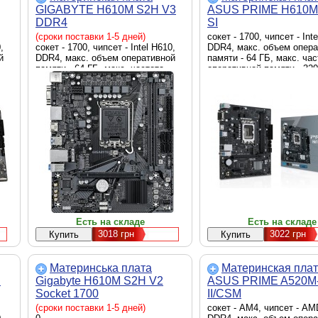
GIGABYTE H610M S2H V3
ASUS PRIME H610M
DDR4
SI
(сроки поставки 1-5 дней)
сокет - 1700, чипсет - Int
,
сокет - 1700, чипсет - Intel H610,
DDR4, макс. объем опер
й
DDR4, макс. объем оперативной
памяти - 64 ГБ, макс. ча
памяти - 64 ГБ, макс. частота
оперативной памяти - 32
,
оперативной памяти - 3200 MHz,
скорость LAN - 1 Гбит/с,
скорость LAN - 1 Гбит/с, D-Sub
(VGA), DVI, HDMI, внутре
M.2
(VGA), DisplayPort, HDMI,
x M.2 2280, 4 x Sata 6.0 G
ATX
внутренние - 1 x M.2 2280, 4 x
Micro-ATX
Sata 6.0 Gb/s, Micro-ATX
Есть на складе
Есть на складе
3018
грн
3022
грн
Материнська плата
Материнская пла
I
Gigabyte H610M S2H V2
ASUS PRIME A520M
Socket 1700
II/CSM
(сроки поставки 1-5 дней)
сокет - AM4, чипсет - AM