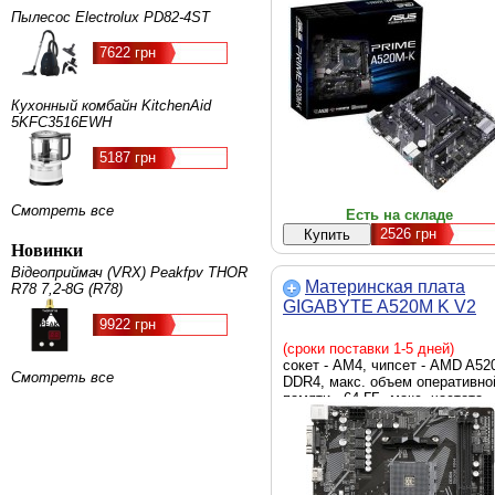
HDMI, 3 x Audio, Внутренние - 1
Пылесос Electrolux PD82-4ST
M.2 2280, 4 x Sata 6.0 Gb/s, Mic
ATX, BOX
7622 грн
Кухонный комбайн KitchenAid
5KFC3516EWH
5187 грн
Смотреть все
Есть на складе
2526
грн
Новинки
Відеоприймач (VRX) Peakfpv THOR
Материнская плата
R78 7,2-8G (R78)
GIGABYTE A520M K V2
9922 грн
(сроки поставки 1-5 дней)
сокет - AM4, чипсет - AMD A52
Смотреть все
DDR4, макс. объем оперативно
памяти - 64 ГБ, макс. частота
оперативной памяти - 3200 MHz
скорость LAN - 1 Гбит/с, D-Sub
(VGA), HDMI, внутренние - 1 x 
2280, 4 x Sata 6.0 Gb/s, Micro-