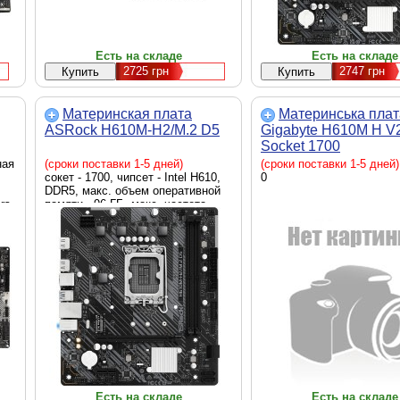
Есть на складе
Есть на складе
2725
грн
2747
грн
Материнская плата
Материнська плат
ASRock H610M-H2/M.2 D5
Gigabyte H610M H V
Socket 1700
ная
(сроки поставки 1-5 дней)
(сроки поставки 1-5 дней)
сокет - 1700, чипсет - Intel H610,
0
DDR5, макс. объем оперативной
rs
памяти - 96 ГБ, макс. частота
h
оперативной памяти - 5600 MHz,
s /
скорость LAN - 1 Гбит/с, HDMI,
внутренние - 1 x M.2 2280, 4 x
Sata 6.0 Gb/s, Micro-ATX
1 x
 -
1 x
рм-
Есть на складе
Есть на складе