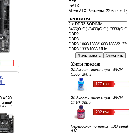
 D-Sub
- 1 x M.2
Micro-ATX
Тип памяти
Хиты продаж
Жидкость чистящая, WWM
CL06, 200 г
та
2H
177 грн
D A520,
Жидкость чистящая, WWM
ативной
CL10, 200 г
LAN - 1
, HDMI,
202 грн
, 4 x
Переходник питания HDD serial
ATA