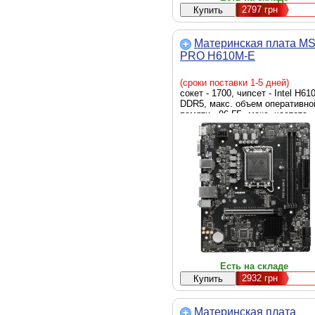
2797
грн
Материнская плата MS
PRO H610M-E
(сроки поставки 1-5 дней)
сокет - 1700, чипсет - Intel H610
DDR5, макс. объем оперативно
памяти - 96 ГБ, макс. частота
оперативной памяти - 5600 MHz
скорость LAN - 1 Гбит/с, D-Sub
(VGA), HDMI, внутренние - 1 x 
2280, 4 x Sata 6.0 Gb/s, Micro-
Есть на складе
2932
грн
Материнская плата