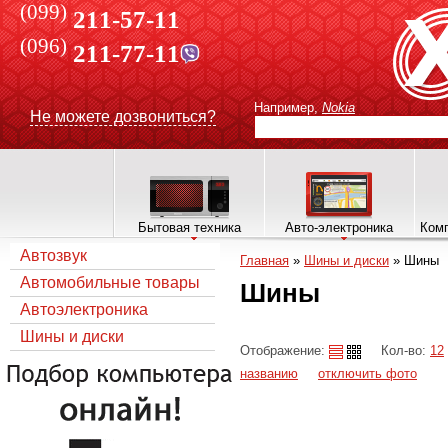
(099)
211-57-11
(096)
211-77-11
Например,
Nokia
Не можете дозвониться?
Бытовая техника
Авто-электроника
Комп
Автозвук
Главная
»
Шины и диски
»
Шины
Автомобильные товары
Шины
Автоэлектроника
Шины и диски
Отображение:
Кол-во:
12
названию
отключить фото