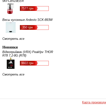
5KFCB519EER
7577 грн
Весы кухонные Ardesto SCK-893W
350 грн
Смотреть все
Новинки
Відеоприймач (VRX) Peakfpv THOR
R78 7,2-8G (R78)
9922 грн
Смотреть все
Карта производ