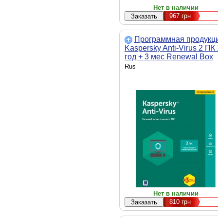
Нет в наличии
967
грн
Программная продукц
Kaspersky Anti-Virus 2 ПК 
год + 3 мес Renewal Box
(KL1171OUBBR17)
Rus
Нет в наличии
810
грн