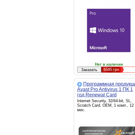
Нет в наличии
6585
грн
Программная продукц
Avast Pro Antivirus 1 ПК 1
год Renewal Card
(4820153970137)
Internet Security, 32/64-bit, SL,
Scratch Card, OEM, 1 комп., 12
мес.