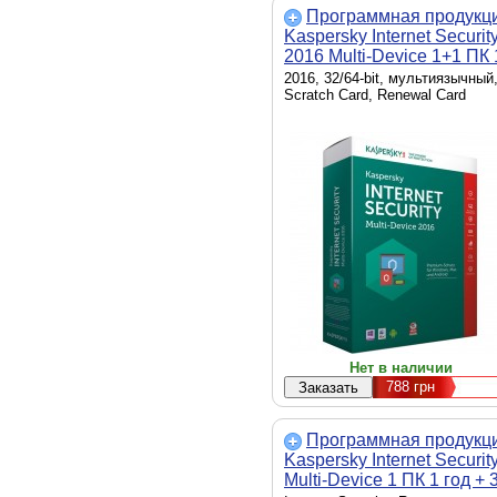
Программная продукц
Kaspersky Internet Securit
2016 Multi-Device 1+1 ПК 
год Renewal Car
2016, 32/64-bit, мультиязычный
(KL1941OOAFR16)
Scratch Card, Renewal Card
Нет в наличии
788
грн
Программная продукц
Kaspersky Internet Securit
Multi-Device 1 ПК 1 год + 