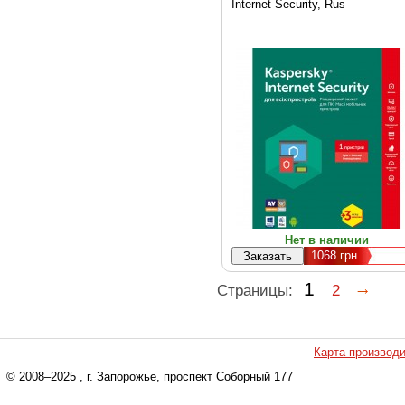
мес Base Box
Internet Security, Rus
(KL1941OUABS17)
Нет в наличии
1068
грн
1
Страницы:
2
Карта производ
© 2008–2025
, г. Запорожье, проспект Соборный 177