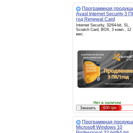
Программная продукц
Avast Internet Security 3 П
год Renewal Card
(4820153970175)
Internet Security, 32/64-bit, SL,
Scratch Card, BOX, 3 комп., 12
мес.
Нет в наличии
630
грн
Программная продукц
Microsoft Windows 10
Professional 32-bit/64-bit