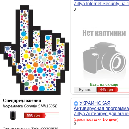
Zillya Internet Security на 
ПК на 2 года (электронны
0
ключ)
Есть на складе
449
грн
Спецпредложения
УКРАИНСКАЯ
Кофемолка Gorenje SMK150SB
Антивирусная программа
Zillya Антивірус для бізне
990 грн
17пк 1год
(сроки поставки 1-5 дней)
0