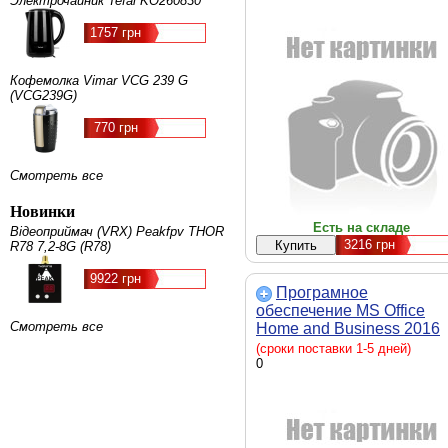
Электрочайник Tefal KO260830
1757 грн
Кофемолка Vimar VCG 239 G
(VCG239G)
770 грн
Смотреть все
Новинки
Есть на складе
Відеоприймач (VRX) Peakfpv THOR
3216
грн
R78 7,2-8G (R78)
9922 грн
Програмное
обеспечение MS Office
Смотреть все
Home and Business 2016
Win AllLng PKLic Onln CE
(сроки поставки 1-5 дней)
Only C2R NR (T5D-02322
0