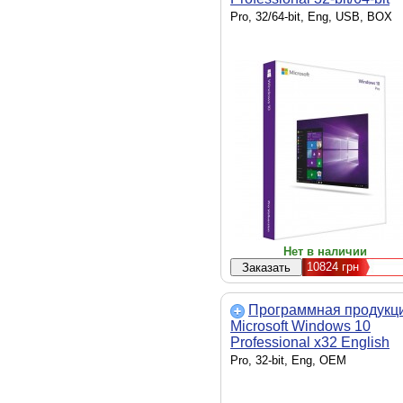
English USB (FQC-08790)
Pro, 32/64-bit, Eng, USB, BOX
Нет в наличии
10824
грн
Программная продукц
Microsoft Windows 10
Professional x32 English
(FQC-08969)
Pro, 32-bit, Eng, OEM