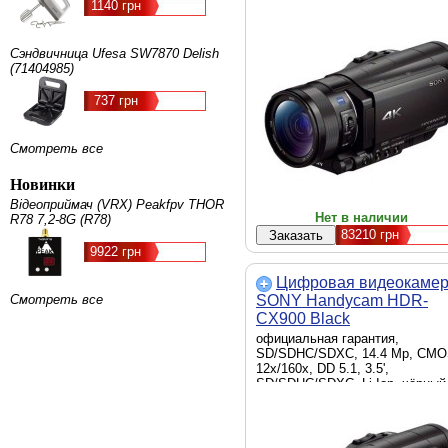
5.1, 3.5' сенсорный, MS
1140 грн
Duo/SDHC/SDXC, Li-Ion, чёрны
Сэндвичница Ufesa SW7870 Delish
(71404985)
737 грн
Смотреть все
Новинки
Відеоприймач (VRX) Peakfpv THOR
Нет в наличии
R78 7,2-8G (R78)
83210
грн
9922 грн
Цифровая видеокаме
Смотреть все
SONY Handycam HDR-
CX900 Black
(HDRCX900EB.CEN)
официальная гарантия,
SD/SDHC/SDXC, 14.4 Mp, СMO
12х/160х, DD 5.1, 3.5',
SD/SDHC/SDXC, Li-Ion, чёрный