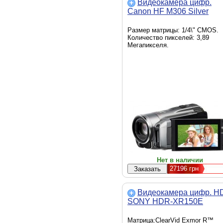
Видеокамера цифр.
Canon HF M306 Silver
Размер матрицы: 1/4\" CMOS.
Количество пикселей: 3,89
Мегапикселя.
Нет в наличии
27196
грн
Видеокамера цифр. H
SONY HDR-XR150E
Матрица:ClearVid Exmor R™