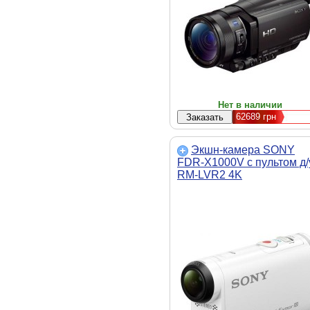
Нет в наличии
62689
грн
Экшн-камера SONY
FDR-X1000V с пультом д/
RM-LVR2 4K
(FDRX1000VR.AU2)