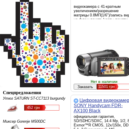
видеокамера с 41-кратным
увеличением/разрешение
матрицы 0.8МП(1/6")/запись ви
на флэш-память/карты памяти
SD,SDHC,SDHC/8Гб встроенно
флэш-памяти/электронный
стабилизатор изображения/
вес:225г
Нет в наличии
11501
грн
Спецпредложения
Утюг SATURN ST-CC7113 burgundy
Цифровая видеокаме
SONY Handycam FDR-
452 грн
AX100 Black
(FDRAX100EB.CEE)
официальная гарантия,
SD/SDHC/SDXC, 14.4 Mp, 1/2, 8
Миксер Gorenje M500DC
Exmor™R CMOS, 12х/150х, DD