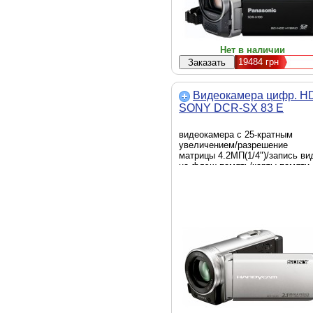
Нет в наличии
19484
грн
Видеокамера цифр. H
SONY DCR-SX 83 E
видеокамера с 25-кратным
увеличением/разрешение
матрицы 4.2МП(1/4")/запись ви
на флэш-память/карты памяти
SD,SDHC,SDHC,MS,MS Duo/16
встроенной флэш-памяти/
электронный стабилизатор
изображения/до 1.4ч работы от
аккумулятора