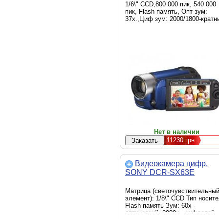
1/6\" CCD,800 000 пик, 540 000
пик, Flash память, Опт зум:
37x.,Циф зум: 2000/1800-кратн
Нет в наличии
11230
грн
Видеокамера цифр.
SONY DCR-SX63E
Матрица (светочувствительны
элемент): 1/8\" CCD Тип носите
Flash память Зум: 60х -
оптический. 2000x - цифровой.