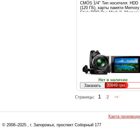
CMOS 1/4" Тип носителя: HDD
(120 ГБ), карты памяти Memory
Stick PRO Duo Mark II, Memory
Stick PRO-HG Duo, SD/SDHC
(класс 4 или выше) Объектив: C
Zeiss® Vario-Tessar®
Нет в наличии
30849
грн
1
Страницы:
2
Карта производ
© 2008–2025
, г. Запорожье, проспект Соборный 177