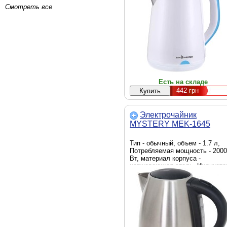
Смотреть все
Есть на складе
442
грн
Электрочайник
MYSTERY MEK-1645
Тип - обычный, объем - 1.7 л,
Потребляемая мощность - 2000
Вт, материал корпуса -
нержавеющая сталь, Индикато
уровня воды - есть, Фильтр от
накипи - есть, Крышка -
несъемная, Габариты (ВхШхГ) -
23.2 х 22.2 х 15 см