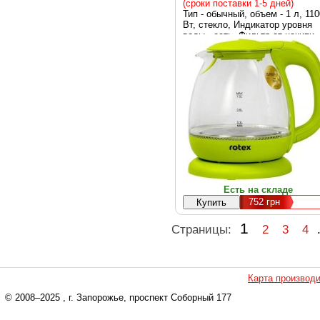
(сроки поставки 1-5 дней)
Тип - обычный, объем - 1 л, 110
Вт, стекло, Индикатор уровня
воды - есть, Фильтр от накипи -
есть, Крышка - несъемная, Цве
зеленый
Есть на складе
752
грн
1
Страницы:
2
3
4
Карта производ
© 2008–2025
, г. Запорожье, проспект Соборный 177