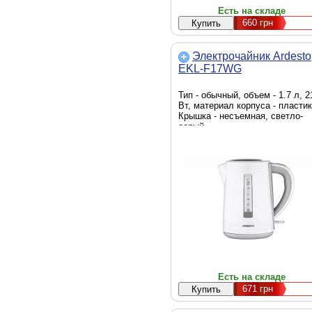
Есть на складе
660
грн
Электрочайник Ardesto
EKL-F17WG
Тип - обычный, объем - 1.7 л, 2
Вт, материал корпуса - пластик
Крышка - несъемная, светло-
серый
Есть на складе
671
грн