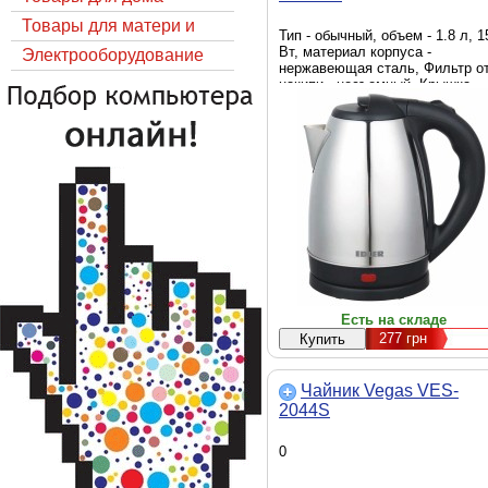
Товары для матери и
Тип - обычный, объем - 1.8 л, 1
Вт, материал корпуса -
ребёнка
Электрооборудование
нержавеющая сталь, Фильтр о
накипи - несъемный, Крышка -
несъемная, нержавеющая стал
Есть на складе
277
грн
Чайник Vegas VES-
2044S
0