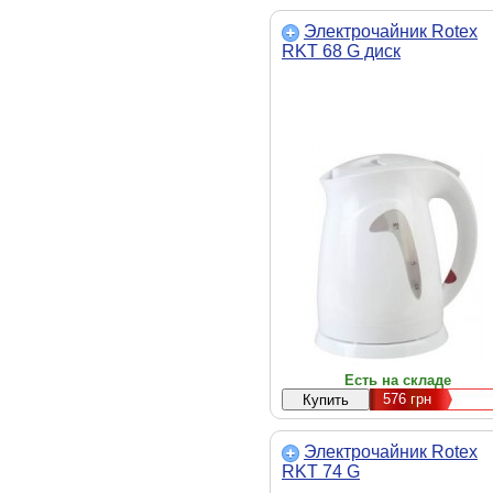
Электрочайник Rotex
RKT 68 G диск
Есть на складе
576
грн
Электрочайник Rotex
RKT 74 G