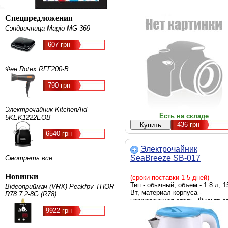
Спецпредложения
Сэндвичница Magio МG-369
607 грн
Фен Rotex RFF200-B
790 грн
Электрочайник KitchenAid
Есть на складе
5KEK1222EOB
436
грн
6540 грн
Электрочайник
SeaBreeze SB-017
Смотреть все
Новинки
(сроки поставки 1-5 дней)
Тип - обычный, объем - 1.8 л, 1
Відеоприймач (VRX) Peakfpv THOR
Вт, материал корпуса -
R78 7,2-8G (R78)
нержавеющая сталь, Фильтр о
накипи - есть, Крышка -
9922 грн
несъемная, голубой, белый