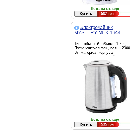
Есть на складе
502
грн
Электрочайник
MYSTERY MEK-1644
Тип - обычный, объем - 1.7 л,
Потребляемая мощность - 2000
Вт, материал корпуса -
нержавеющая сталь, Индикато
уровня воды - есть, Крышка -
несъемная
Есть на складе
535
грн