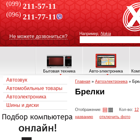
(099)
211-57-11
(096)
211-77-11
Например,
Nokia
Не можете дозвониться?
Бытовая техника
Авто-электроника
Комп
Автозвук
Главная
»
Автоэлектроника
»
Бре
Автомобильные товары
Брелки
Автоэлектроника
Шины и диски
Отображение:
Кол-во:
12
названию
отключить фото