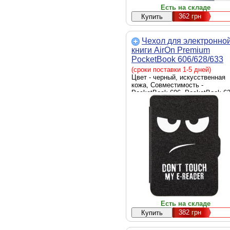
Есть на складе
362
грн
Чехол для электронно
книги AirOn Premium
PocketBook 606/628/633
(4821784622175)
(сроки поставки 1-5 дней)
Цвет - черный, искусственная
кожа, Совместимость -
PocketBook 606, PocketBook 62
PocketBook 633, обложка, Спо
крепления - магнитное креплен
Есть на складе
382
грн