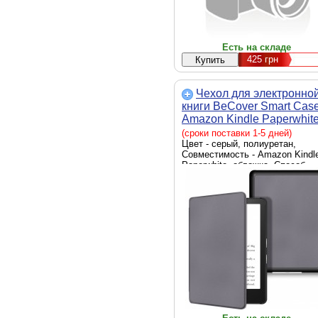
Есть на складе
425
грн
Чехол для электронно
книги BeCover Smart Cas
Amazon Kindle Paperwhit
11th Gen. 2021 Gray
(сроки поставки 1-5 дней)
(707205)
Цвет - серый, полиуретан,
Совместимость - Amazon Kindl
Paperwhite, обложка, Способ
крепления - обложка