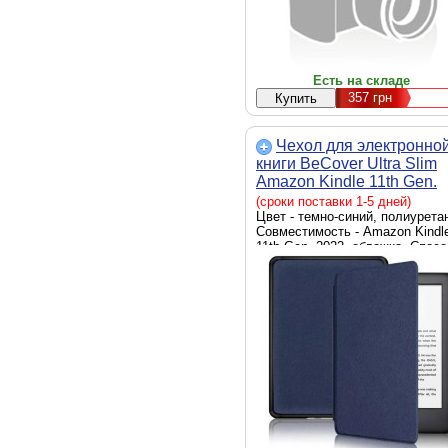
Есть на складе
357
грн
Чехол для электронно
книги BeCover Ultra Slim
Amazon Kindle 11th Gen.
2022 6" Deep Blue (70884
(сроки поставки 1-5 дней)
Цвет - темно-синий, полиурета
Совместимость - Amazon Kindl
11th Gen. 2022, обложка, Спосо
крепления - обложка