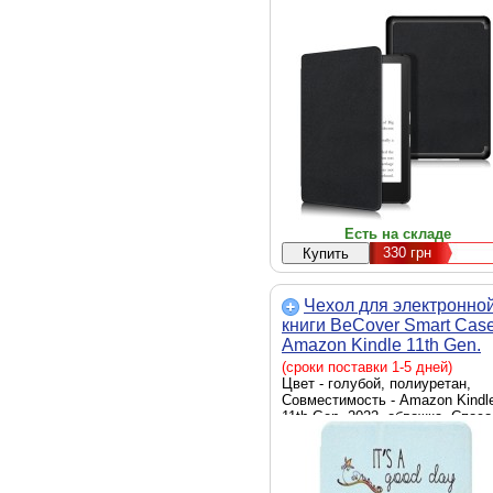
Способ крепления - обложка
Есть на складе
330
грн
Чехол для электронно
книги BeCover Smart Cas
Amazon Kindle 11th Gen.
2022 6" Good Book (70887
(сроки поставки 1-5 дней)
Цвет - голубой, полиуретан,
Совместимость - Amazon Kindl
11th Gen. 2022, обложка, Спосо
крепления - обложка