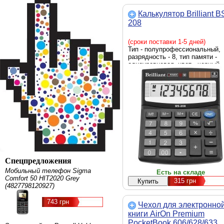
Калькулятор Brilliant B
208
(сроки поставки 1-5 дней)
Тип - полупрофессиональный,
разрядность - 8, тип памяти -
одноуровневая, цвет - черный
Спецпредложения
Мобильный телефон Sigma
Есть на складе
Comfort 50 HIT2020 Grey
315
грн
(4827798120927)
743 грн
Чехол для электронно
книги AirOn Premium
PocketBook 606/628/633