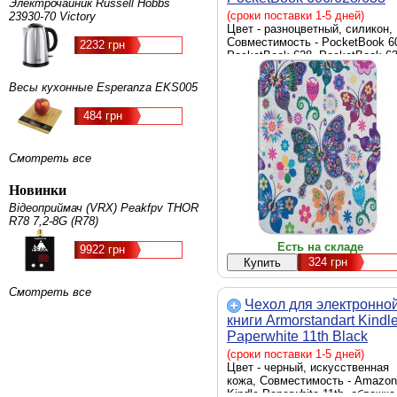
Электрочайник Russell Hobbs
picture 6 butterfly
(сроки поставки 1-5 дней)
23930-70 Victory
(4821784622281)
Цвет - разноцветный, силикон,
Совместимость - PocketBook 6
2232 грн
PocketBook 628, PocketBook 63
обложка, Способ крепления -
обложка
Весы кухонные Esperanza EKS005
484 грн
Смотреть все
Новинки
Відеоприймач (VRX) Peakfpv THOR
R78 7,2-8G (R78)
Есть на складе
9922 грн
324
грн
Смотреть все
Чехол для электронно
книги Armorstandart Kindl
Paperwhite 11th Black
(ARM60749)
(сроки поставки 1-5 дней)
Цвет - черный, искусственная
кожа, Совместимость - Amazon
Kindle Paperwhite 11th, обложка