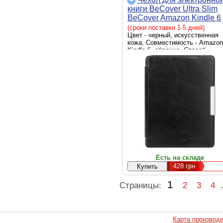
книги BeCover Ultra Slim
BeCover Amazon Kindle 6
2016 Black (701856)
(сроки поставки 1-5 дней)
Цвет - черный, искусственная
кожа, Совместимость - Amazon
Kindle 6, обложка, Способ
крепления - держатель-рамка
Есть на складе
428
грн
1
Страницы:
2
3
4
Карта производ