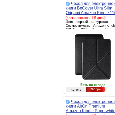
Чехол для электронно
книги BeCover Ultra Slim
Origami Amazon Kindle 11
Gen. 2022 6" Black (70885
(сроки поставки 1-5 дней)
Цвет - черный, полиуретан,
Совместимость - Amazon Kindl
11th Gen. 2022, обложка, Спосо
крепления - обложка
Есть на складе
392
грн
Чехол для электронно
книги AirOn Premium
Amazon Kindle Paperwhite