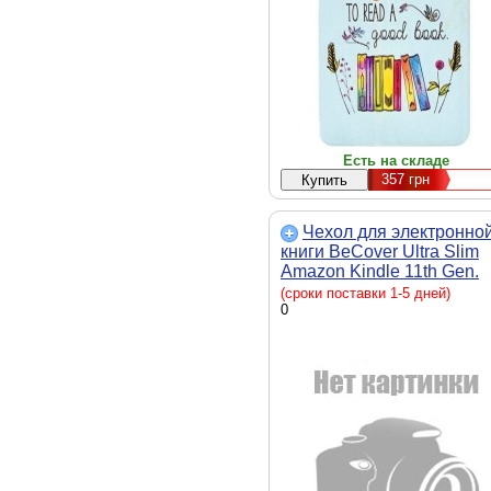
Есть на складе
357
грн
Чехол для электронно
книги BeCover Ultra Slim
Amazon Kindle 11th Gen.
2022 6" Mint (708848)
(сроки поставки 1-5 дней)
мятный, полиуретан,
0
обложка