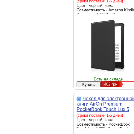
2021 black (69467958501
(сроки поставки 1-5 дней)
Цвет - черный, кожа,
Совместимость - Amazon Kindl
Paperwhite 5 2021, обложка,
Способ крепления - обложка
Есть на складе
402
грн
Чехол для электронно
книги AirOn Premium
PocketBook Touch Lux 5
608/628/633 black
(сроки поставки 1-5 дней)
(6946795850194)
Цвет - черный, кожа,
Совместимость - PocketBook
Touch Lux 5 608, PocketBook
Touch Lux 5 628, PocketBook