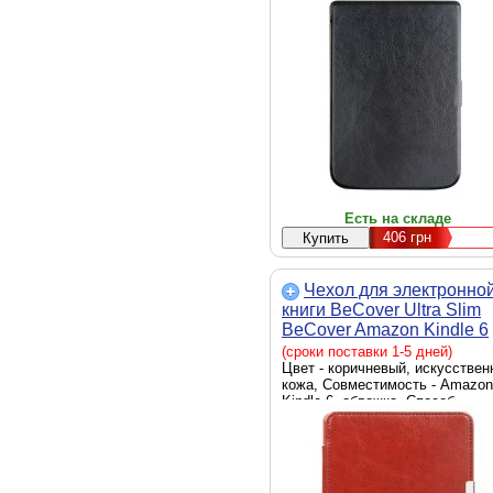
Touch Lux 5 633, обложка, Спо
крепления - обложка
Есть на складе
406
грн
Чехол для электронно
книги BeCover Ultra Slim
BeCover Amazon Kindle 6
2016 Brown (701857)
(сроки поставки 1-5 дней)
Цвет - коричневый, искусствен
кожа, Совместимость - Amazon
Kindle 6, обложка, Способ
крепления - держатель-рамка