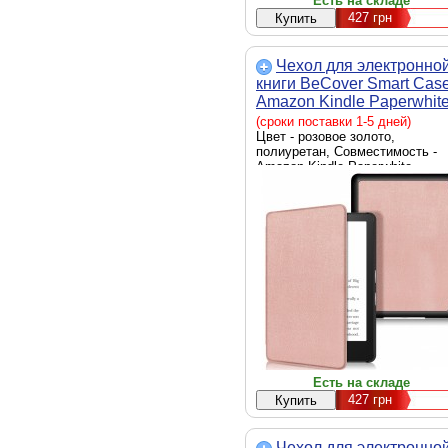
Есть на складе
427
грн
Чехол для электронно
книги BeCover Smart Cas
Amazon Kindle Paperwhit
11th Gen. 2021 Rose Gold
(сроки поставки 1-5 дней)
(707209)
Цвет - розовое золото,
полиуретан, Совместимость -
Amazon Kindle Paperwhite,
обложка, Способ крепления -
обложка
Есть на складе
427
грн
Чехол для электронно