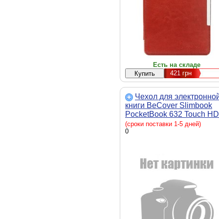
Есть на складе
421
грн
Чехол для электронно
книги BeCover Slimbook
PocketBook 632 Touch HD
Black (703731) черный,
(сроки поставки 1-5 дней)
искусственная кожа,
0
обложка