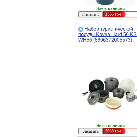
Нет в наличии
1386
грн
Набор туристической
посуды Kovea Hard 56 KS
WH56 (8806372005573)
Нет в наличии
3088
грн