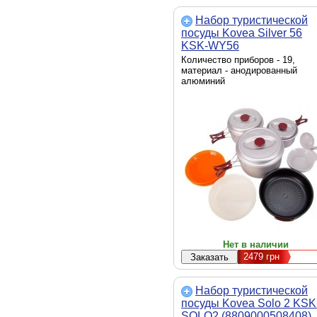
Набор туристической
посуды Kovea Silver 56
KSK-WY56
(8809000508453)
Количество приборов - 19,
материал - анодированный
алюминий
Нет в наличии
2479
грн
Набор туристической
посуды Kovea Solo 2 KSK
SOLO2 (8809000508408)