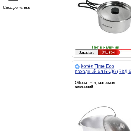
Смотреть все
Нет в наличии
841
грн
Котёл Time Eco
походный 6л БКД6 (БКД 6
Объем - 6 л, материал -
алюминий