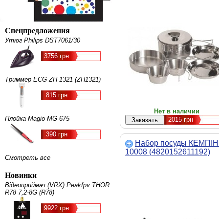
Спецпредложения
Утюг Philips DST7061/30
3756 грн
Триммер ECG ZH 1321 (ZH1321)
815 грн
Нет в наличии
Плойка Magio MG-675
2015
грн
390 грн
Набор посуды КЕМПІН
10008 (4820152611192)
Смотреть все
Новинки
Відеоприймач (VRX) Peakfpv THOR
R78 7,2-8G (R78)
9922 грн