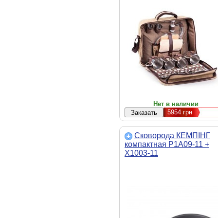
Нет в наличии
5954
грн
Сковорода КЕМПІНГ
компактная P1A09-11 +
X1003-11
(4823082704187/4820119