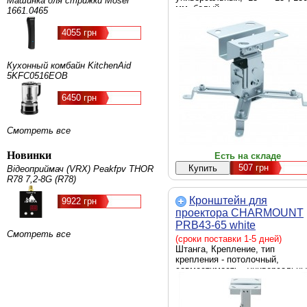
Машинка для стрижки Moser
мм, белый
1661.0465
4055 грн
Кухонный комбайн KitchenAid
5KFC0516EOB
6450 грн
Смотреть все
Новинки
Есть на складе
507
грн
Відеоприймач (VRX) Peakfpv THOR
R78 7,2-8G (R78)
Кронштейн для
9922 грн
проектора CHARMOUNT
PRB43-65 white
Смотреть все
(сроки поставки 1-5 дней)
Штанга, Крепление, тип
крепления - потолочный,
совместимость - универсальны
угол наклона/поворота - -15° -
+15°, максимальная нагрузка -
кг, отступ от потолка/стены - 43