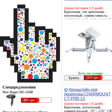
(сроки поставки 1-5 дней)
Крепление, тип крепления -
потолочный, совместимость -
универсальный, угол наклона/
поворота - -15° - +15°,
максимальная нагрузка - 25 кг,
отступ от потолка/стены - 120 
цвет - белый
Есть на складе
379
грн
Спецпредложения
Кронштейн для
Фен Magio MG-164B
проектора CHARMOUNT
CT-PRB-1S
405 грн
(сроки поставки 1-5 дней)
Крепление, потолочный,
универсальный, -15° - +15°, 13