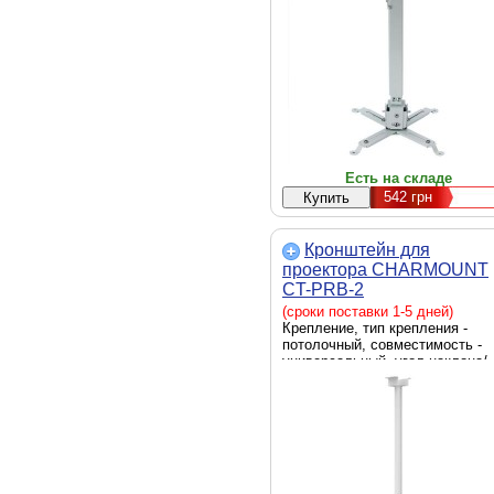
650 мм, цвет - белый
Есть на складе
542
грн
Кронштейн для
проектора CHARMOUNT
CT-PRB-2
(сроки поставки 1-5 дней)
Крепление, тип крепления -
потолочный, совместимость -
универсальный, угол наклона/
поворота - -15° - +15°,
максимальная нагрузка - 10 кг,
отступ от потолка/стены - 650-
1000 мм, цвет - белый