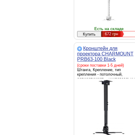
Есть на складе
672
грн
Кронштейн для
проектора CHARMOUNT
PRB63-100 Black
(сроки поставки 1-5 дней)
Штанга, Крепление, тип
крепления - потолочный,
совместимость - универсальны
угол наклона/поворота - -15° -
+15°, максимальная нагрузка -
кг, цвет - черный