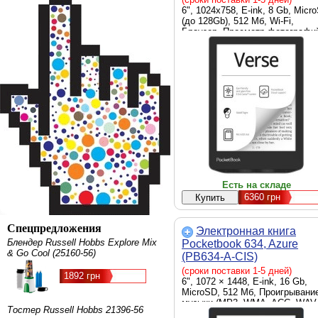
6", 1024х758, E-ink, 8 Gb, Micr
(до 128Gb), 512 Мб, Wi-Fi,
Браузер, Просмотр фотографи
Словарь, USB Type C, Wi-Fi,
черный, Li-Ion, 1500 мАч, 108 x
156 x 7.6 мм, 182 г
Есть на складе
6360
грн
Спецпредложения
Электронная книга
Блендер Russell Hobbs Explore Mix
Pocketbook 634, Azure
& Go Cool (25160-56)
(PB634-A-CIS)
(сроки поставки 1-5 дней)
1892 грн
6", 1072 × 1448, E-ink, 16 Gb,
MicroSD, 512 Мб, Проигрывани
музыки (MP3, WMA, ACC, WAV
Тостер Russell Hobbs 21396-56
OGG), Проигрывание музыки