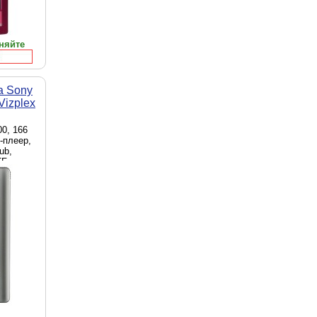
няйте
а Sony
Vizplex
00, 166
-плеер,
ub,
F,
mory
о