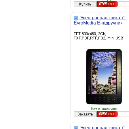
6765
грн
Электронная книга 7"
EvroMedia E-підручник
TFT 800х480, 2Gb,
TXT,PDF,RTF,FB2, mini USB
Нет в наличии
6856
грн
Электронная книга 7"