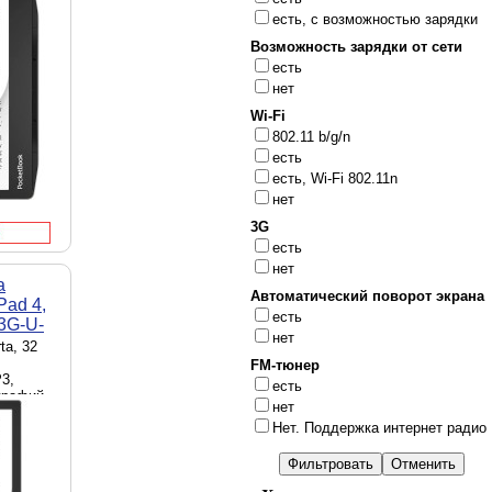
графий,
есть, с возможностью зарядки
зики
Linux
Возможность зарядки от сети
00 мАч,
есть
г.
нет
Wi-Fi
802.11 b/g/n
есть
есть, Wi-Fi 802.11n
нет
3G
есть
нет
а
Автоматический поворот экрана
Pad 4,
есть
43G-U-
нет
ta, 32
FM-тюнер
3,
есть
графий,
нет
зики
Нет. Поддержка интернет радио
ч, 134 х