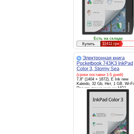
Есть на складе
11411
грн
Электронная книга
Pocketbook 743K3 InkPad
Color 3, Stormy Sea
(PB743K3-1-CIS)
(сроки поставки 1-5 дней)
7,8" (1404 × 1872), E Ink new
Kaleido, 32 Gb, Нет, 1 GB, Wi-Fi
Проигрывание музыки MP3,
Браузер, Просмотр фотографи
Словарь, Програвання музики
OGG, M4A, M4B, OGG.ZIP, US
Type C, Wi-Fi, Bluetooth, серый, 
pol, 2900 мАч, 267 г