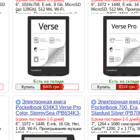
oSD
6", 1024х758, E-ink, 8 Gb, MicroSD
6", 1072 × 1448, E-ink, 16
(до 128Gb), 512 Мб, Wi-Fi,
MicroSD, 512 Мб, Проигр
й,
Браузер, Просмотр фотографий,
музыки (MP3, WMA, ACC
Словарь, USB Type C, Wi-Fi,
OGG), Проигрывание муз
голубой, Li-Ion, 1500 мАч, 108 x
MP3, Програвання музик
156 x 7.6 мм, 182 г
OGG.ZIP, USB Type C, Wi-
Bluetooth, Android, красный
1500 мАч, 108 x 156 x 7.
г
Есть на складе
Есть на складе
6405
грн
8118
грн
Электронная книга
Электронная книг
Pocketbook 634K3 Verse Pro
Pocketbook 700, Era,
Color, StormySea (PB634K3-
Stardust Silver (PB70
1-CIS)
WW)
(сроки поставки 1-5 дней)
(сроки поставки 1-5 дней)
6", 1072 × 1448, E-ink, 16 Gb, Нет,
7", 1264 x 1680 сенсорний
е
1 GB, Wi-Fi, Проигрывание музыки
Carta™ 1200, 2 x 1 ГГц, 1
,
MP3, Браузер, Просмотр
MicroSD, 1 GB, Wi-Fi,
фотографий, Словарь, Text-to-
Проигрывание музыки MP