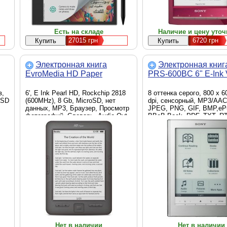
Есть на складе
Наличие и цену уточ
27015
грн
6720
грн
Электронная книга
Электронная книг
EvroMedia HD Paper
PRS-600BC 6" E-Ink 
в,
6', E Ink Pearl HD, Rockchip 2818
8 оттенка серого, 800 x 6
oSD
(600MHz), 8 Gb, MicroSD, нет
dpi, сенсорный, MP3/AAC
данных, MP3, Браузер, Просмотр
JPEG, PNG, GIF, BMP,eP
фотографий, Словарь, Audio-Out
BBeB Book, PDF, TXT, RT
3.5mm, MiniUSB, Wi-Fi, серая, Li-
Micrsoft Word,512Мб+Me
Pol, 1500 mAh, 174 х 124 х 9 мм
Stick PRO Duo SD Card д
16GB,120
Нет в наличии
Нет в наличии