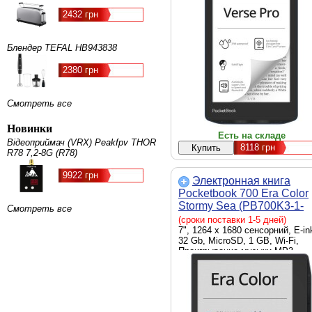
MP3, Програвання музики OGG
2432 грн
OGG.ZIP, USB Type C, Wi-Fi,
Bluetooth, Android, черный, Li-Io
1500 мАч, 108 x 156 x 7.6 мм, 
Блендер TEFAL HB943838
г
2380 грн
Смотреть все
Новинки
Есть на складе
Відеоприймач (VRX) Peakfpv THOR
8118
грн
R78 7,2-8G (R78)
9922 грн
Электронная книга
Pocketbook 700 Era Color
Stormy Sea (PB700K3-1-
Смотреть все
CIS)
(сроки поставки 1-5 дней)
7", 1264 x 1680 сенсорний, E-in
32 Gb, MicroSD, 1 GB, Wi-Fi,
Проигрывание музыки MP3,
Браузер, Просмотр фотографи
Словарь, Програвання музики
OGG, USB Type C, Wi-Fi,
Bluetooth, черный, 2500 мАч,
134.3 x 155 x 7.8 мм, 235 г