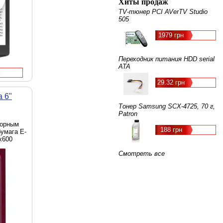
Хиты продаж
TV-тюнер PCI AVerTV Studio
505
1979 грн
Переходник питания HDD serial
ATA
29.32 грн
 6"
Тонер Samsung SCX-4725, 70 г,
Patron
сорным
188 грн
бумага E-
x600
Смотреть все
 ePub,
3-плеер
i-Fi