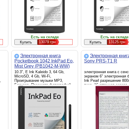
Есть на складе
Есть на складе
13079
грн
13125
грн
Электронная книга
Электронная книга
Pocketbook 1042 InkPad Eo,
Sony PRS-T1 R
Mist Grey (PB1042-M-WW)
10.3", E Ink Kaleido 3, 64 Gb,
электронная книга с сен
MicroSD, 4 Gb, Wi-Fi,
экраном 6" электронная 
,
Проигрывание музыки MP3,
Ink Pearl разрешение 800
Браузер, Просмотр фотографий,
пикс. 16 оттенков серого
й,
Словарь, Проигрывание музыки
текстовые форматы: fb2,
MP3, WAV, USB Type C, Wi-Fi,
TXT, PDF встроенный mp
B
Bluetooth, серый, 4000 mAh, 226 х
передача данных через W
Li-
191 х 7 мм, 470 г