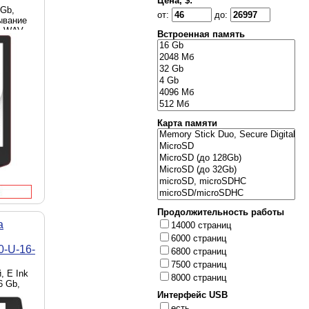
Цена, $:
 Gb,
от:
до:
ывание
, WAV,
Встроенная память
ыки
и OGG,
Fi,
, Li-Ion,
6 мм, 186
Карта памяти
Продолжительность работы
а
14000 страниц
6000 страниц
0-U-16-
6800 страниц
7500 страниц
, E Ink
8000 страниц
6 Gb,
Интерфейс USB
3,
есть