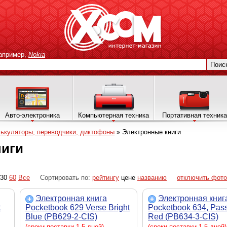
апример,
Nokia
Поис
Авто-электроника
Компьютерная техника
Портативная техника
лькуляторы, переводчики, диктофоны
»
Электронные книги
ниги
30
60
Все
Сортировать по:
рейтингу
цене
названию
отключить фото
Электронная книга
Электронная книг
t
Pocketbook 629 Verse Bright
Pocketbook 634, Pas
Blue (PB629-2-CIS)
Red (PB634-3-CIS)
(сроки поставки 1-5 дней)
(сроки поставки 1-5 дней)