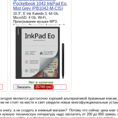
Pocketbook 1042 InkPad Eo,
Mist Grey (PB1042-M-CIS)
10.3", E Ink Kaleido 3, 64 Gb,
MicroSD, 4 Gb, Wi-Fi,
Проигрывание музыки MP3,
Браузер, Просмотр фотографий,
Словарь, Проигрывание музыки
MP3, WAV, USB Type C, Wi-Fi,
Bluetooth, серый, 4000 mAh, 470 г
Нет в наличии
25798
грн
сегодня являются достаточно хорошей альтернативой бумажным книгам,
гии не стоят на месте и свет увидели новые многофункциональные устр
 книгу, а не сходить в книжный магазин? Потому что сейчас цена книг 
 нужную техническую литературу надо заплатить от 200 до 800 гривен, 