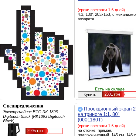
(сроки поставки 1-5 дней)
4:3, 100', 203х153, с механизм
возврата
Есть на складе
2301
грн
Спецпредложения
Проекционный экран 
Электрочайник ECG RK 1893
на триноге 1:1, 80"
Digitouch Black (RK1893 Digitouch
(0001180T)
Black)
(сроки поставки 1-5 дней)
на стойке, прямая,
2995 грн
подпружиненный, 145 см, 145 с