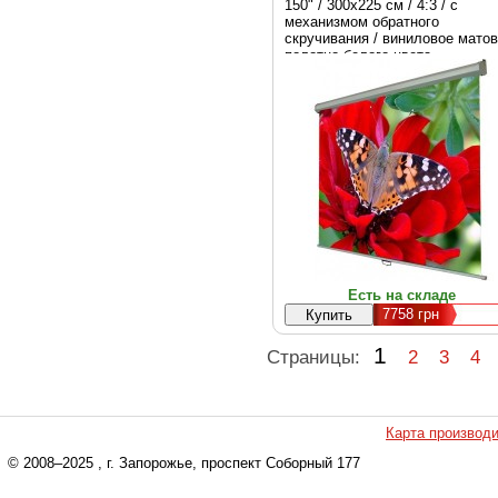
150" / 300х225 см / 4:3 / с
механизмом обратного
скручивания / виниловое мато
полотно белого цвета
Есть на складе
7758
грн
1
Страницы:
2
3
4
Карта производ
© 2008–2025
, г. Запорожье, проспект Соборный 177