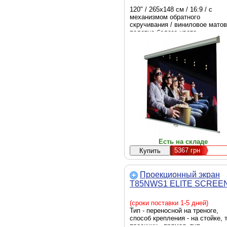
120" / 265х148 см / 16:9 / с
механизмом обратного
скручивания / виниловое мато
полотно белого цвета
Есть на складе
5367
грн
Проекционный экран
T85NWS1 ELITE SCREE
(сроки поставки 1-5 дней)
Тип - переносной на треноге,
способ крепления - на стойке, 
проекции - прямая, тип