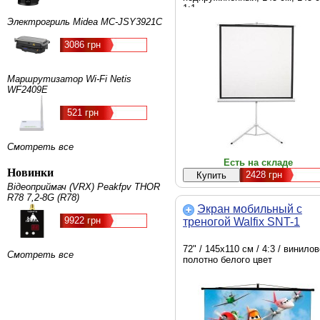
1:1
Электрогриль Midea MC-JSY3921C
3086 грн
Маршрутизатор Wi-Fi Netis
WF2409Е
521 грн
Смотреть все
Есть на складе
Новинки
2428
грн
Відеоприймач (VRX) Peakfpv THOR
R78 7,2-8G (R78)
Экран мобильный с
9922 грн
треногой Walfix SNT-1
72" / 145х110 см / 4:3 / винило
Смотреть все
полотно белого цвет