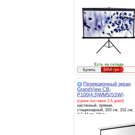
конструкции - мобильный, шир
экрана - 150 см, высота экрана 
150 см, формат - 1:1, MaxWhite
1.1 Gain Matte
Есть на складе
5458
грн
Проекционный экран
GrandView CB-
P100(4:3)WM5(SSW)
(сроки поставки 1-5 дней)
настенный, прямая,
стационарный, 203 см, 152 см,
4:3, Matte White