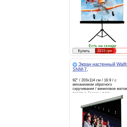
Есть на складе
3215
грн
Экран настенный Walfi
SNM-7,
92" / 203х114 см / 16:9 / с
механизмом обратного
скручивания / виниловое мато
полотно белого цвета