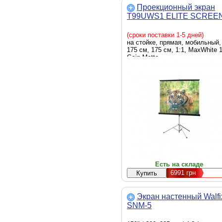
Проекционный экран
T99UWS1 ELITE SCREE
(сроки поставки 1-5 дней)
на стойке, прямая, мобильный,
175 см, 175 см, 1:1, MaxWhite 1
Gain Matte
Есть на складе
6991
грн
Экран настенный Walfi
SNM-5