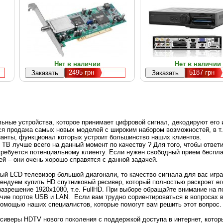
Нет в наличии
Нет в наличии
2495
грн
5187
грн
льные устройства, которое принимает цифровой сигнал, декодируют его
ся продажа самых новых моделей с широким набором возможностей, в т.
ианты, функционал которых устроит большинство наших клиентов.
 ТВ лучше всего на данный момент по качеству ? Для того, чтобы ответи
требуется потенциальному клиенту. Если нужен свободный прием беспла
й – они очень хорошо справятся с данной задачей.
ый LCD телевизор большой диагонали, то качество сигнала для вас игр
ендуем купить HD спутниковый ресивер, который полностью раскроет ег
азрешение 1920х1080, т.е. FullHD. При выборе обращайте внимание на п
ичие портов USB и LAN. Если вам трудно сориентироваться в вопросах 
помощью наших специалистов, которые помогут вам решить этот вопрос.
сиверы HDTV нового поколения с поддержкой доступа в интернет, котор