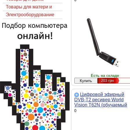
Товары для матери и
ребёнка
Электрооборудование
Есть на складе
203
грн
Цифровой эфирный
DVB-T2 ресивер World
Vision T62N (обучаемый
пульт)
0