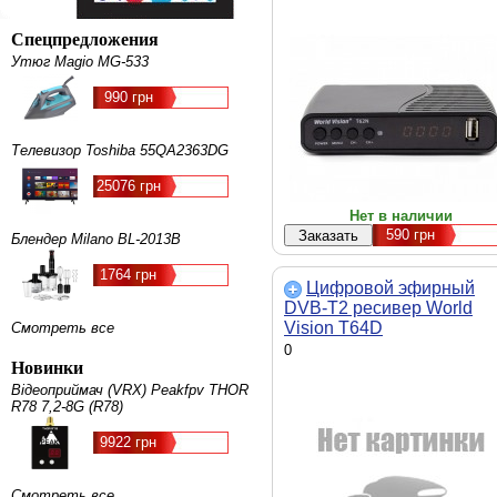
Спецпредложения
Утюг Magio MG-533
990 грн
Телевизор Toshiba 55QA2363DG
25076 грн
Нет в наличии
590
грн
Блендер Milano BL-2013B
1764 грн
Цифровой эфирный
DVB-T2 ресивер World
Vision T64D
Смотреть все
0
Новинки
Відеоприймач (VRX) Peakfpv THOR
R78 7,2-8G (R78)
9922 грн
Смотреть все