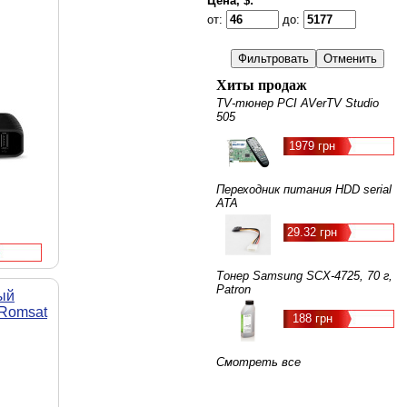
Цена, $:
от:
до:
Хиты продаж
TV-тюнер PCI AVerTV Studio
505
1979 грн
Переходник питания HDD serial
ATA
29.32 грн
Тонер Samsung SCX-4725, 70 г,
Patron
ый
Romsat
188 грн
Смотреть все