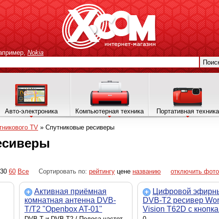
апример,
Nokia
Поис
Авто-электроника
Компьютерная техника
Портативная техника
тникового TV
»
Спутниковые ресиверы
есиверы
30
60
Все
Сортировать по:
рейтингу
цене
названию
отключить фото
Активная приёмная
Цифровой эфирн
комнатная антенна DVB-
DVB-T2 ресивер Wor
T/T2 "Openbox AT-01"
Vision T62D с кнопка
(Белая)
дисплеем, AC3
DVB-T и DVB-T2 / Полоса частот
0