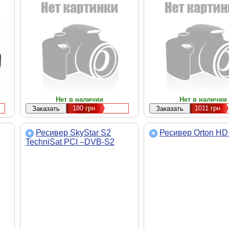
Нет в наличии
Нет в наличии
180
грн
1011
грн
Ресивер SkyStar S2
Ресивер Orton HD
TechniSat PCI –DVB-S2