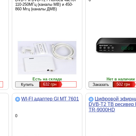
110-250МГц (каналы МВ) и 450-
860 Мгц (каналы ДМВ)
Есть на складе
Нет в наличии
632
грн
502
грн
WI-FI адаптер GI MT 7601
Цифровой эфирн
DVB-T2 ТВ ресивер 
TR-9000HD
0