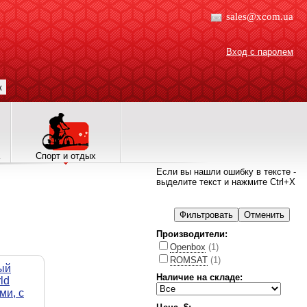
sales@xcom.ua
Вход с паролем
к
Спорт и отдых
Если вы нашли ошибку в тексте -
выделите текст и нажмите Ctrl+X
Производители:
Openbox
(1)
ROMSAT
(1)
ый
Наличие на складе:
ld
ми, с