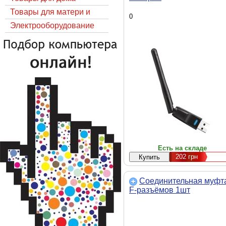
Товары для матери и
0
ребёнка
Электрооборудование
Есть на складе
202
грн
Соединительная муфт
F-разъёмов 1шт