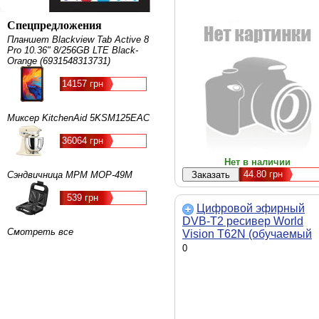
Спецпредложения
Планшет Blackview Tab Active 8
Pro 10.36" 8/256GB LTE Black-
Orange (6931548313731)
14157 грн
Миксер KitchenAid 5KSM125EAC
36064 грн
Нет в наличии
44.80
грн
Сэндвичница MPM MOP-49M
539 грн
Цифровой эфирный
DVB-T2 ресивер World
Смотреть все
Vision T62N (обучаемый
пульт)
0