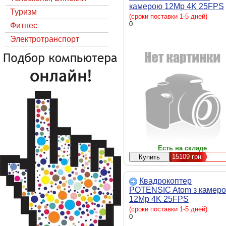
камерою 12Mp 4K 25FPS
Туризм
(APM1410611) вага - 249 г
(сроки поставки 1-5 дней)
максимальна швидкість - 
0
Фитнес
м/с, максимальний час
Электротранспорт
польоту - 31 хвилина,
супутникові системи
позиціонування - GPS,
ГЛОНАСС, BeiDou, Галіл
матриця - 1/3", камера - з
кам
Есть на складе
15109
грн
Квадрокоптер
POTENSIC Atom з камер
12Mp 4K 25FPS
(APM1510112) вага - 249 г
(сроки поставки 1-5 дней)
максимальна швидкість - 
0