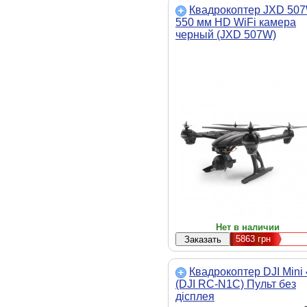
Квадрокоптер JXD 50
550 мм HD WiFi камера
черный (JXD 507W)
Нет в наличии
5863
грн
Квадрокоптер DJI Mini
(DJI RC-N1C) Пульт без
дісплея