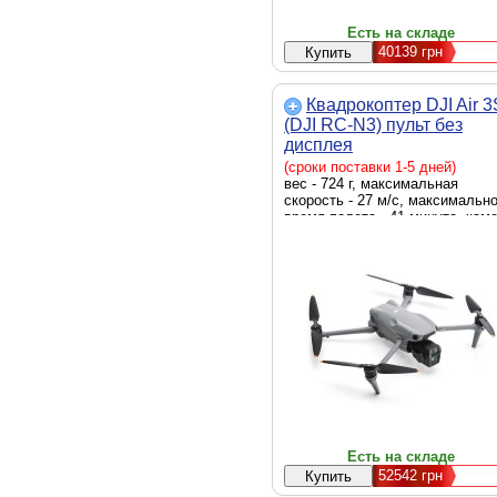
Есть на складе
40139
грн
Квадрокоптер DJI Air 3
(DJI RC-N3) пульт без
дисплея
(CP.MA.00000814.02)
(сроки поставки 1-5 дней)
вес - 724 г, максимальная
скорость - 27 м/с, максимальн
время полета - 41 минута, кам
- с камерой, рабочие частоты
пульта - 2.4 GHz, 5.1 GHz, 5.8
GHz
Есть на складе
52542
грн