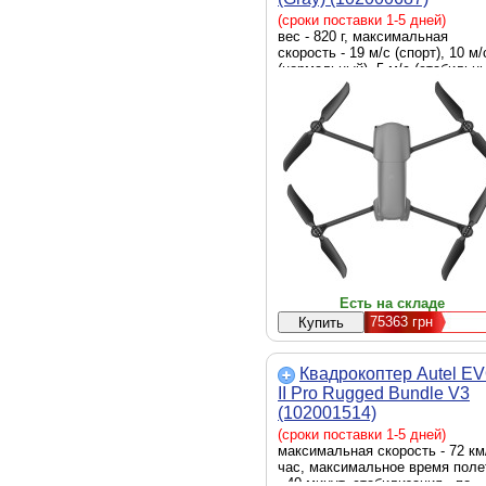
(сроки поставки 1-5 дней)
вес - 820 г, максимальная
скорость - 19 м/с (спорт), 10 м/
(нормальный), 5 м/с (стабильны
максимальное время полета - 
минут, спутниковые системы
позиционирования - GPS,
стабилизация - по трем осям,
матрица - 1” (CMOS), камера - 
камерой, рабочие частоты пуль
- 5.725 - 5.825 GHz, 2.400–2.48
ГГц, 5.150–5.250 ГГц
Есть на складе
75363
грн
Квадрокоптер Autel E
II Pro Rugged Bundle V3
(102001514)
(сроки поставки 1-5 дней)
максимальная скорость - 72 км
час, максимальное время поле
- 40 минут, стабилизация - по