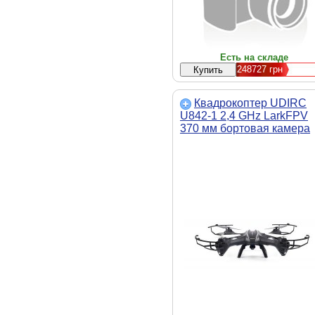
Есть на складе
248727
грн
Квадрокоптер UDIRC
U842-1 2,4 GHz LarkFPV
370 мм бортовая камера
4.3 4CH (U842-1 Black)