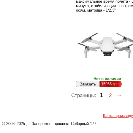
(CP.MA.00000798.01)
максимальное время полета - 
минута, стабилизация - по тре
осям, матрица - 1/2.3"
Нет в наличии
15966
грн
1
Страницы:
2
Карта производ
© 2008–2025
, г. Запорожье, проспект Соборный 177