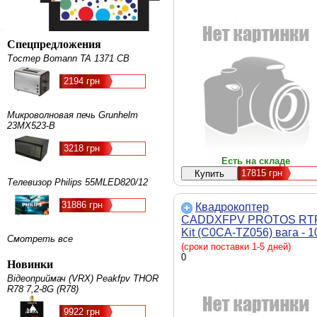
м/с, максимальний час
польоту - 32 хвилини,
супутникові системи
позиціонування - GPS,
Спецпредложения
ГЛОНАСС, BeiDou, Галіл
Тостер Bomann TA 1371 CB
матриця - 1/3", камера - з
камеро
2194 грн
Микроволновая печь Grunhelm
23MX523-B
3218 грн
Есть на складе
17815
грн
Телевизор Philips 55MLED820/12
31886 грн
Квадрокоптер
CADDXFPV PROTOS RT
Kit (C0CA-TZ056) вага - 1
Смотреть все
г, матриця - 1/1.28” (CMOS
(сроки поставки 1-5 дней)
робочі частоти пульта -
0
Новинки
5.725 - 5.850 GHz
Відеоприймач (VRX) Peakfpv THOR
R78 7,2-8G (R78)
9922 грн