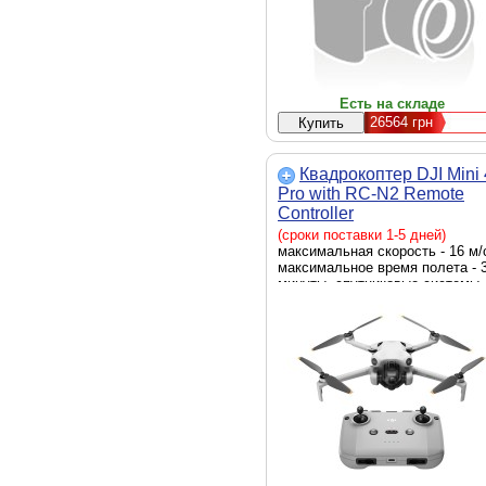
Есть на складе
26564
грн
Квадрокоптер DJI Mini 
Pro with RC-N2 Remote
Controller
(CP.MA.00000731.03)
(сроки поставки 1-5 дней)
максимальная скорость - 16 м/
максимальное время полета - 
минуты, спутниковые системы
позиционирования - GPS, BeiDo
Галилео, стабилизация - по тр
осям, матрица - 1/1.3” (CMOS),
камера - с камерой, подвес дл
камеры - есть, рабочие частот
пульта - 5.150–5.250 ГГц, 2.400
2.480 ГГц, 5.725 - 5.850 GHz