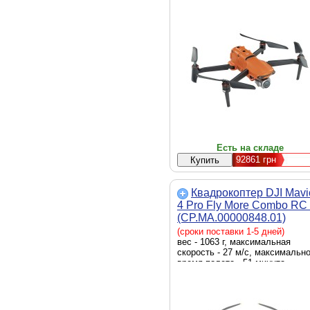
трем осям, матрица - 1” (CMOS
камера - с камерой, функция
возврата на точку взлета - с
функцией, автопилот - без
автопилота, подвес для камеры
есть
Есть на складе
92861
грн
Квадрокоптер DJI Mavi
4 Pro Fly More Combo RC
(CP.MA.00000848.01)
(сроки поставки 1-5 дней)
вес - 1063 г, максимальная
скорость - 27 м/с, максимальн
время полета - 51 минута,
спутниковые системы
позиционирования - GPS,
ГЛОНАСС, BeiDou, Галилео,
матрица - 4/3” (CMOS), камера 