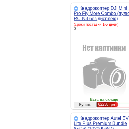
Квадрокоптер DJI Mini 
Pro Fly More Combo (пуль
RC-N3 без дисплею)
(CP.MA.00000876.01) вага
(сроки поставки 1-5 дней)
249 г, максимальна
0
швидкість - 18 м/с,
максимальний час польот
36 хвилин, супутникові
системи позиціонування -
ГЛОНАСС, Галілео,
стабілізація - по трьох ос
Есть на складе
62238
грн
Квадрокоптер Autel E
Lite Plus Premium Bundle
(Gray) (102000687)