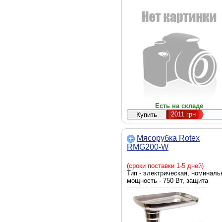
Есть на складе
2011
грн
Мясорубка Rotex
RMG200-W
(сроки поставки 1-5 дней)
Тип - электрическая, номиналь
мощность - 750 Вт, защита
мотора от перегрева - есть,
габариты - 360 х 180 x 360 мм,
вес - 2.9 кг