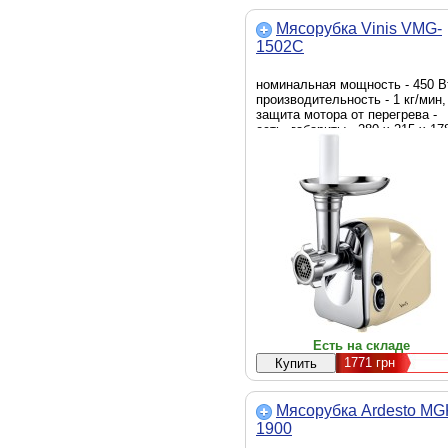
Мясорубка Vinis VMG-
1502C
номинальная мощность - 450 В
производительность - 1 кг/мин,
защита мотора от перегрева -
есть, габариты - 280 х 215 х 17
мм, вес - 3 кг
Есть на складе
1771
грн
Мясорубка Ardesto MG
1900