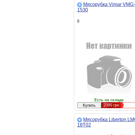
Мясорубка Vimar VMG-
1530
0
Есть на складе
2395
грн
Мясорубка Liberton LM
18Т02