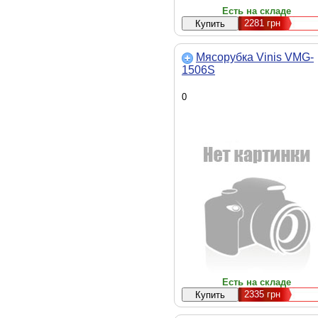
Есть на складе
2281
грн
Мясорубка Vinis VMG-
1506S
0
Есть на складе
2335
грн