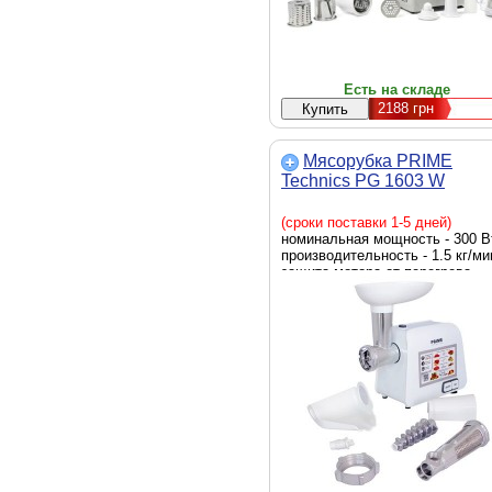
Есть на складе
2188
грн
Мясорубка PRIME
Technics PG 1603 W
(сроки поставки 1-5 дней)
номинальная мощность - 300 В
производительность - 1.5 кг/ми
защита мотора от перегрева -
есть, габариты - 306 х 302 х 14
мм, вес - 3.2 кг