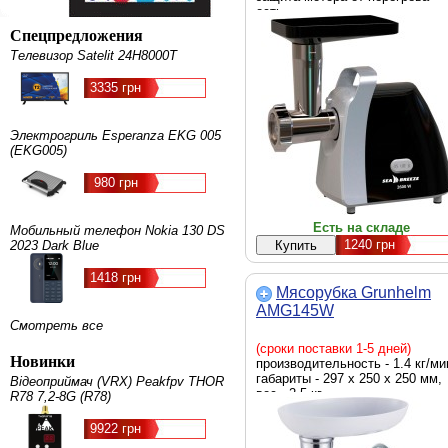
есть
Спецпредложения
Телевизор Satelit 24H8000T
3335 грн
Электрогриль Esperanza EKG 005
(EKG005)
980 грн
Есть на складе
Мобильный телефон Nokia 130 DS
1240
грн
2023 Dark Blue
1418 грн
Мясорубка Grunhelm
AMG145W
Смотреть все
(сроки поставки 1-5 дней)
Новинки
производительность - 1.4 кг/ми
габариты - 297 х 250 х 250 мм,
Відеоприймач (VRX) Peakfpv THOR
вес - 2.5 кг
R78 7,2-8G (R78)
9922 грн