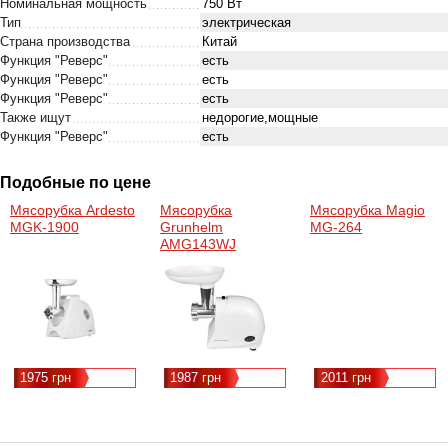
Номинальная мощность
750 Вт
Тип
электрическая
Страна производства
Китай
Функция "Реверс"
есть
Функция "Реверс"
есть
Функция "Реверс"
есть
Также ищут
недорогие,мощные
Функция "Реверс"
есть
Подобные по цене
Мясорубка Ardesto
Мясорубка
Мясорубка Magio
MGK-1900
Grunhelm
MG-264
AMG143WJ
1975 грн
1987 грн
2011 грн