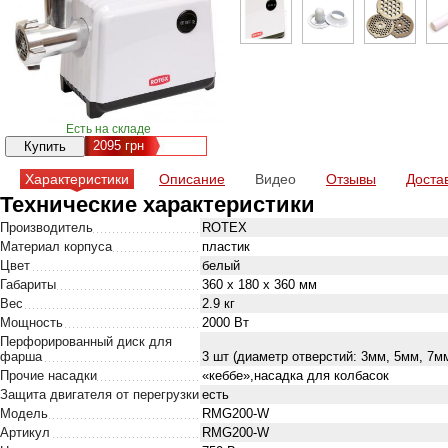
Есть на складе
2095
грн
Характеристики
Описание
Видео
Отзывы
Доста
Технические характеристики
Производитель
ROTEX
Материал корпуса
пластик
Цвет
белый
Габариты
360 х 180 x 360 мм
Вес
2.9 кг
Мощность
2000 Вт
Перфорированный диск для
фарша
3 шт (диаметр отверстий: 3мм, 5мм, 7м
Прочие насадки
«кеббе»,насадка для колбасок
Защита двигателя от перегрузки
есть
Модель
RMG200-W
Артикул
RMG200-W