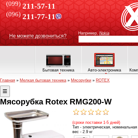
(099)
211-57-11
(096)
211-77-11
Например,
Nokia
Не можете дозвониться?
Бытовая техника
Авто-электроника
Комп
Главная
»
Мелкая бытовая техника
»
Мясорубки
»
ROTEX
Мясорубка Rotex RMG200-W
(сроки поставки 1-5 дней)
Тип - электрическая, номинальная 
вес - 2.9 кг