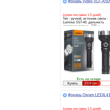
Фонарь Videx VLF-A5
(сроки поставки 1-5 дней)
Тип - ручной, источник света -
Luminus SST-40, дальность
светового потока - 500 м,
аккумулятор, яркость - 5500
люмен, элементы питания -
18650, 21700, Li-Ion, вес - 163 г
Есть на складе
2119
грн
Фонарь Osram LEDIL4
(сроки поставки 1-5 дней)