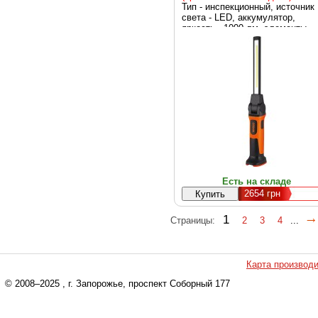
Тип - инспекционный, источник
света - LED, аккумулятор,
яркость - 1000 лм, элементы
питания - Li-Ion, вес - 308 г
Есть на складе
2654
грн
1
Страницы:
2
3
4
...
Карта производ
© 2008–2025
, г. Запорожье, проспект Соборный 177