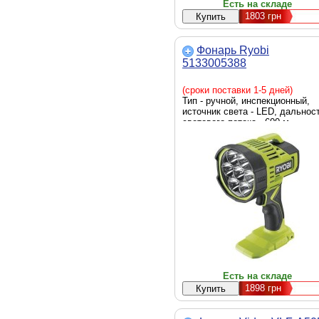
Есть на складе
1803
грн
Фонарь Ryobi
5133005388
(сроки поставки 1-5 дней)
Тип - ручной, инспекционный,
источник света - LED, дальнос
светового потока - 600 м,
аккумулятор, яркость - 3000
люмен, элементы питания - Li-I
вес - 600 г
Есть на складе
1898
грн