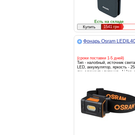
Есть на складе
1541
грн
Фонарь Osram LEDIL4
(сроки поставки 1-5 дней)
Тип - налобный, источник света
LED, аккумулятор, яркость - 25
лм, элементы питания - Li-Ion, 
- 105 г