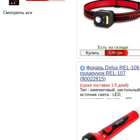
Смотреть все
Есть на складе
538
грн
Фонарь Delux REL-106
подарунок REL-107
(90022815)
(сроки поставки 1-5 дней)
Тип - кемпинговый, настольный
источник света - LED,
аккумулятор, яркость - 400
люмен, элементы питания -
встроенный аккумулятор, Li-Ion
вес - 583 г