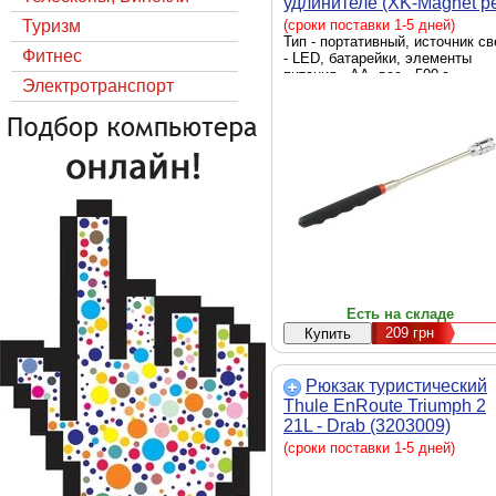
удлинителе (XK-Magnet p
8)
Туризм
(сроки поставки 1-5 дней)
Тип - портативный, источник св
Фитнес
- LED, батарейки, элементы
питания - AA, вес - 500 г
Электротранспорт
Есть на складе
209
грн
Рюкзак туристический
Thule EnRoute Triumph 2
21L - Drab (3203009)
(сроки поставки 1-5 дней)