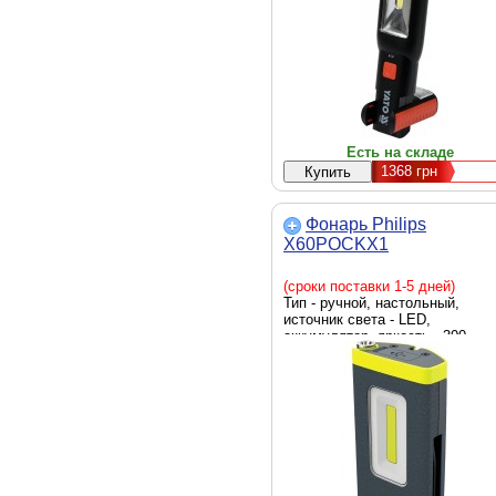
Есть на складе
1368
грн
Фонарь Philips
X60POCKX1
(сроки поставки 1-5 дней)
Тип - ручной, настольный,
источник света - LED,
аккумулятор, яркость - 300
люмен, элементы питания -
встроенный аккумулятор, Li-Ion