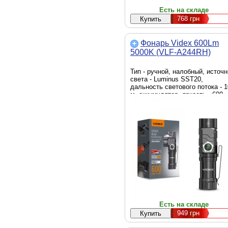
Есть на складе
768
грн
Фонарь Videx 600Lm
5000K (VLF-A244RH)
Тип - ручной, налобный, источн
света - Luminus SST20,
дальность светового потока - 
м, аккумулятор, яркость - 600
люмен, элементы питания -
16340, Li-Ion, вес - 57 г
Есть на складе
949
грн