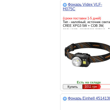
Фонарь Videx VLF-
H075C
(сроки поставки 1-5 дней)
Тип - налобный, источник света
CREE XPG3 5W + COB 3W,
дальность светового потока - 
м, аккумулятор, батарейки,
яркость - 550 люмен, элемент
питания - AAA, Li-Ion, вес - 60 г
Есть на складе
1011
грн
Фонарь Einhell 451413