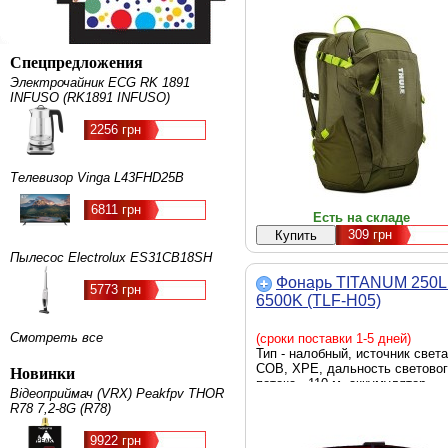
Спецпредложения
Электрочайник ECG RK 1891
INFUSO (RK1891 INFUSO)
2256 грн
Телевизор Vinga L43FHD25B
6811 грн
Есть на складе
309
грн
Пылесос Electrolux ES31CB18SH
Фонарь TITANUM 250
5773 грн
6500K (TLF-H05)
Смотреть все
(сроки поставки 1-5 дней)
Тип - налобный, источник света
COB, XPE, дальность светово
Новинки
потока - 110 м, аккумулятор,
Відеоприймач (VRX) Peakfpv THOR
яркость - 250 люмен, элемент
R78 7,2-8G (R78)
питания - встроенный
аккумулятор, вес - 79 г
9922 грн