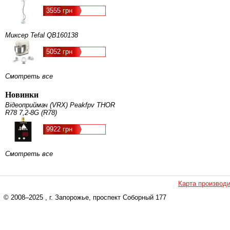
3555 грн
Миксер Tefal QB160138
5052 грн
Смотреть все
Новинки
Відеоприймач (VRX) Peakfpv THOR
R78 7,2-8G (R78)
9922 грн
Смотреть все
Карта производ
© 2008–2025
, г. Запорожье, проспект Соборный 177