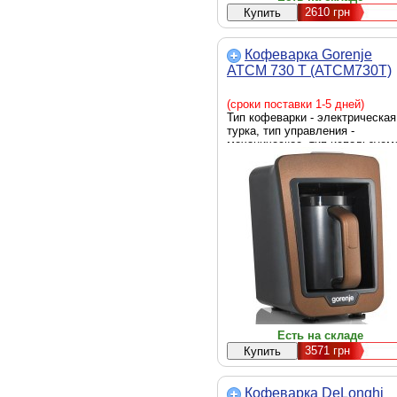
2610
грн
Кофеварка Gorenje
ATCM 730 T (ATCM730T)
(сроки поставки 1-5 дней)
Тип кофеварки - электрическая
турка, тип управления -
механическое, тип используем
кофе - молотый, мощность - 75
Вт, коричневый
Есть на складе
3571
грн
Кофеварка DeLonghi