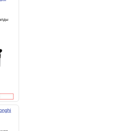
чалды
onghi