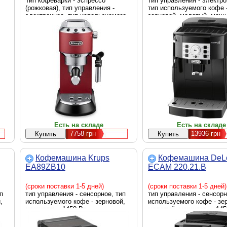
Тип кофеварки - эспрессо
тип управления - электро
(рожковая), тип управления -
тип используемого кофе 
электронное, тип используемого
зерновой, молотый, мощн
кофе - молотый, чалды,
1450 Вт, отдельностоящи
мощность - 1300 Вт, красный,
черный, Страна производ
страна-производитель - КНР
Румыния
Есть на складе
Есть на складе
7758
грн
13936
грн
Кофемашина Krups
Кофемашина DeL
EA89ZB10
ECAM 220.21.B
(сроки поставки 1-5 дней)
(сроки поставки 1-5 дней)
п
тип управления - сенсорное, тип
тип управления - сенсорн
,
используемого кофе - зерновой,
используемого кофе - зе
мощность - 1450 Вт,
молотый, мощность - 145
ана
отдельностоящие, черный,
отдельностоящие, черны
Страна производитель - Франция
Страна производитель -