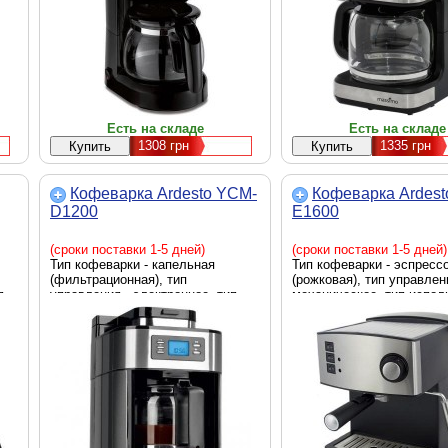
Есть на складе
Есть на складе
1308
грн
1335
грн
Кофеварка Ardesto YCM-
Кофеварка Ardest
D1200
E1600
(сроки поставки 1-5 дней)
(сроки поставки 1-5 дней)
Тип кофеварки - капельная
Тип кофеварки - эспресс
(фильтрационная), тип
(рожковая), тип управлен
п
управления - электронное, тип
механическое, тип испол
,
используемого кофе - зерновой,
кофе - молотый, мощност
молотый, мощность - 1050 Вт,
Вт, черный + нержавеющ
серебристый + черный