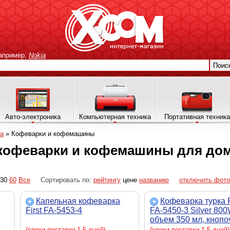
апример,
Nokia
Поис
Авто-электроника
Компьютерная техника
Портативная техника
ка
»
Кофеварки и кофемашины
 кофеварки и кофемашины для до
30
60
Все
Сортировать по:
рейтингу
цене
названию
отключить фото
Капельная кофеварка
Кофеварка турка F
First FA-5453-4
FA-5450-3 Silver 800
объем 350 мл, кнопо
управление
(сроки поставки 1-5 дней)
(сроки поставки 1-5 дней)