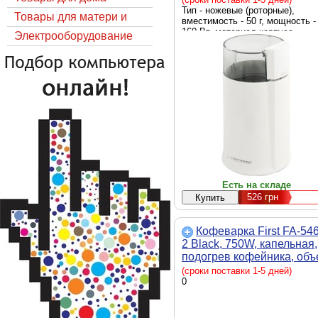
Тип - ножевые (роторные),
Товары для матери и
вместимость - 50 г, мощность -
160 Вт, материал корпуса -
ребёнка
Электрооборудование
пластик, Цвет - белый, габарит
18 x 8.5 x 8.5 см
Есть на складе
526
грн
Кофеварка First FA-54
2 Black, 750W, капельная,
подогрев кофейника, об
1л, антикапеля
(сроки поставки 1-5 дней)
0