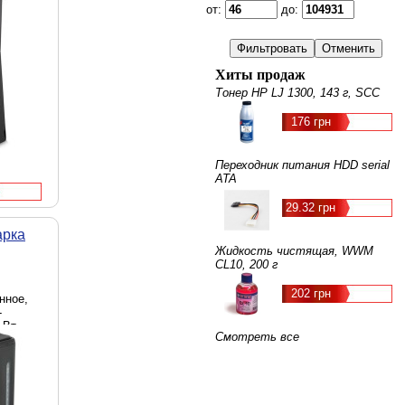
от:
до:
Хиты продаж
Тонер HP LJ 1300, 143 г, SCC
176 грн
Переходник питания HDD serial
ATA
29.32 грн
арка
Жидкость чистящая, WWM
CL10, 200 г
202 грн
нное,
-
 Вт,
Смотреть все
аль