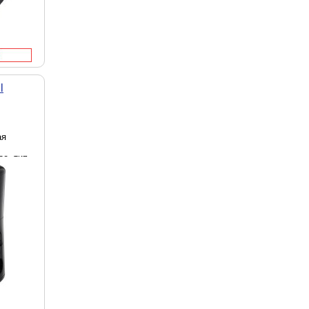
l
ая
ое, тип
лотый,
евый