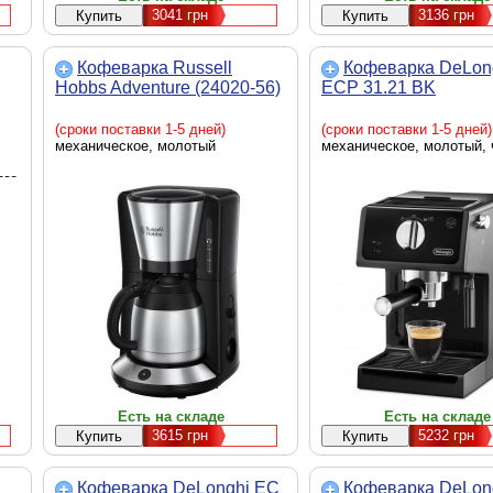
3041
грн
3136
грн
Кофеварка Russell
Кофеварка DeLon
Hobbs Adventure (24020-56)
ECP 31.21 BK
(сроки поставки 1-5 дней)
(сроки поставки 1-5 дней)
механическое, молотый
механическое, молотый,
ого
0
Есть на складе
Есть на складе
3615
грн
5232
грн
Кофеварка DeLonghi EC
Кофеварка DeLon