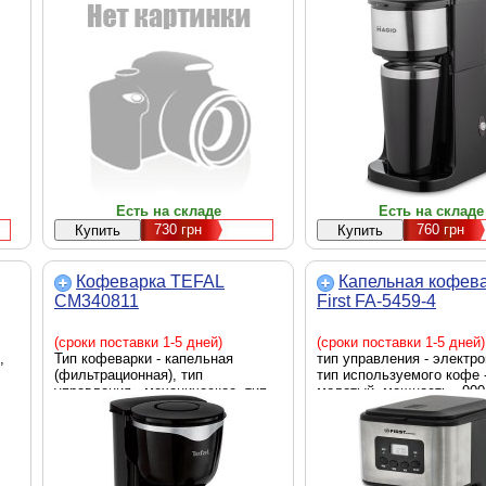
Есть на складе
Есть на складе
730
грн
760
грн
Кофеварка TEFAL
Капельная кофев
CM340811
First FA-5459-4
(сроки поставки 1-5 дней)
(сроки поставки 1-5 дней)
,
Тип кофеварки - капельная
тип управления - электро
(фильтрационная), тип
тип используемого кофе 
управления - механическое, тип
молотый, мощность - 900
используемого кофе - молотый,
черный, нержавеющая ст
мощность - 600 Вт, черный