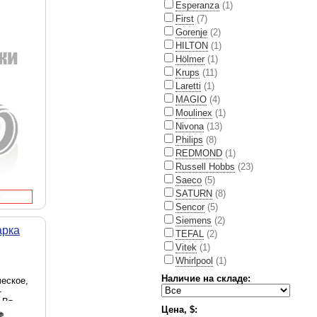
Esperanza
(1)
First
(7)
Gorenje
(2)
HILTON
(1)
Hölmer
(1)
Krups
(11)
Laretti
(1)
MAGIO
(4)
Moulinex
(1)
Nivona
(13)
Philips
(8)
REDMOND
(1)
Russell Hobbs
(23)
Saeco
(5)
SATURN
(8)
Sencor
(5)
Siemens
(2)
арка
TEFAL
(2)
Vitek
(1)
Whirlpool
(1)
Наличие на складе:
ческое,
-
 Вт,
Цена, $: