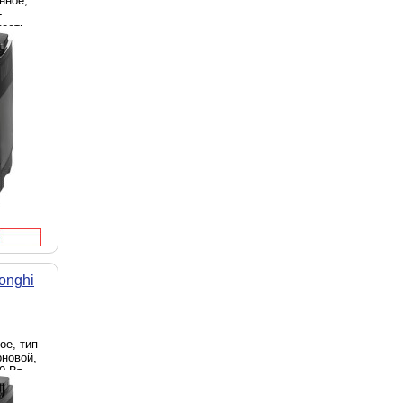
нное,
-
ость -
е,
итель -
onghi
ое, тип
рновой,
0 Вт,
й,
 Румыния