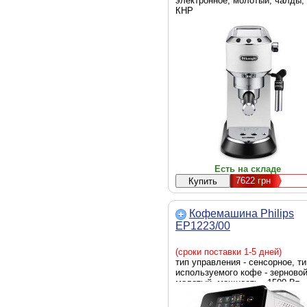
электронное, молотый, чалды,
КНР
Есть на складе
7622
грн
Кофемашина Philips
EP1223/00
(сроки поставки 1-5 дней)
тип управления - сенсорное, ти
используемого кофе - зерновой
молотый, мощность - 1500 Вт,
отдельностоящие, белый, Стр
производитель - Румыния