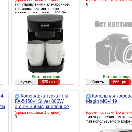
тип управления - электронное,
0
тип используемого кофе -
молотый, мощность - 450 Вт,
ы -
черный
Есть на складе
Есть на складе
620
грн
665
грн
64-
Кофеварка турка First
Капельная кофев
FA-5450-4 Silver 800W,
Magio MG-449
ъем
объем 350мл, кнопочное
управление
(сроки поставки 1-5 дней)
(сроки поставки 1-5 дней)
0
тип управления - механи
тип используемого кофе 
молотый, мощность - 750
черный