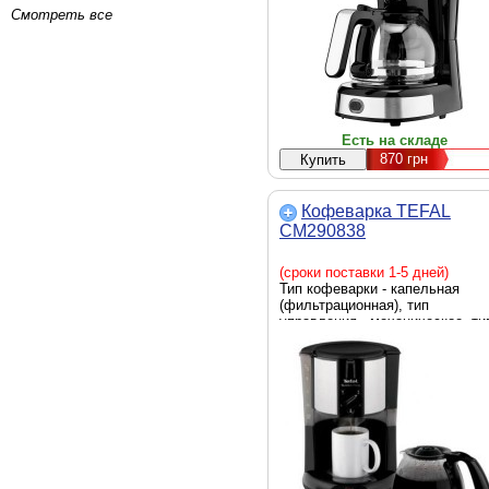
Смотреть все
Есть на складе
870
грн
Кофеварка TEFAL
CM290838
(сроки поставки 1-5 дней)
Тип кофеварки - капельная
(фильтрационная), тип
управления - механическое, ти
используемого кофе - молотый
мощность - 1000 Вт,
нержавеющая сталь, черный