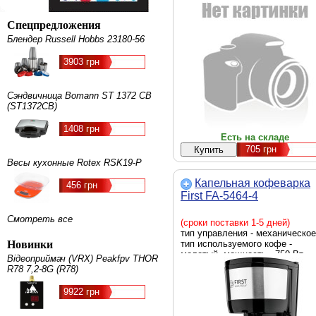
Спецпредложения
Блендер Russell Hobbs 23180-56
3903 грн
Сэндвичница Bomann ST 1372 CB
(ST1372CB)
1408 грн
Есть на складе
705
грн
Весы кухонные Rotex RSK19-P
Капельная кофеварка
456 грн
First FA-5464-4
Смотреть все
(сроки поставки 1-5 дней)
тип управления - механическое
Новинки
тип используемого кофе -
молотый, мощность - 750 Вт,
Відеоприймач (VRX) Peakfpv THOR
черный
R78 7,2-8G (R78)
9922 грн