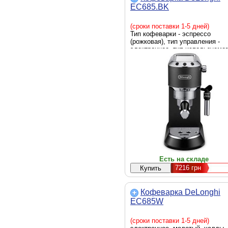
EC685.BK
(сроки поставки 1-5 дней)
Тип кофеварки - эспрессо
(рожковая), тип управления -
электронное, тип используемо
кофе - молотый, чалды,
мощность - 1300 Вт, черный +
нержавеющая сталь, страна-
производитель - КНР
Есть на складе
7216
грн
Кофеварка DeLonghi
EC685W
(сроки поставки 1-5 дней)