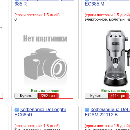
685 R
EC685.M
(сроки поставки 1-5 дней)
(сроки поставки 1-5 дней)
0
электронное, молотый, 
го
Есть на складе
Есть на складе
7262
грн
7442
грн
Кофеварка DeLonghi
Кофемашина DeL
EC685R
ECAM 22.112 B
(сроки поставки 1-5 дней)
(сроки поставки 1-5 дней)