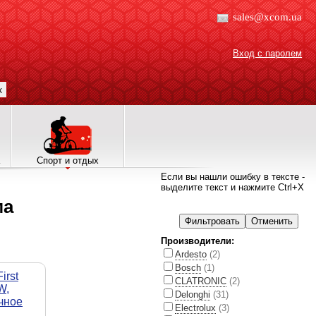
sales@xcom.ua
Вход с паролем
к
Спорт и отдых
Если вы нашли ошибку в тексте -
выделите текст и нажмите Ctrl+X
ма
Производители:
Ardesto
(2)
Bosch
(1)
irst
CLATRONIC
(2)
W,
Delonghi
(31)
чное
Electrolux
(3)