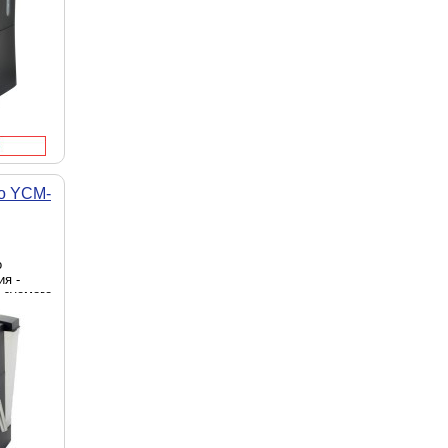
o YCM-
о
ия -
ьзуемого
ь - 850
ая сталь