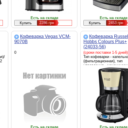
Есть на складе
Есть на складе
2286
грн
2453
грн
Кофеварка Vegas VCM-
Кофеварка Russel
9070B
Hobbs Colours Plus+
(24033-56)
0
(сроки поставки 1-5 дней)
я)/
Тип кофеварки - капельн
.2
(фильтрационная), тип
управления - механическ
используемого кофе - мо
мощность - 1100 Вт, беж
Есть на складе
Есть на складе