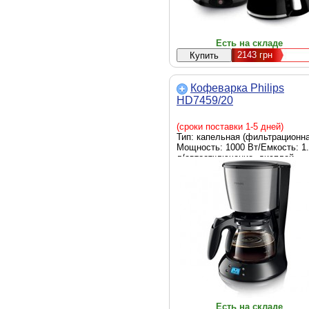
Есть на складе
2143
грн
Кофеварка Philips
HD7459/20
(сроки поставки 1-5 дней)
Тип: капельная (фильтрационна
Мощность: 1000 Вт/Емкость: 1
л/автоотключение, дисплей,
таймер/Цвет: чёрный
Есть на складе