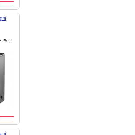
ghi
 чалды
ghi