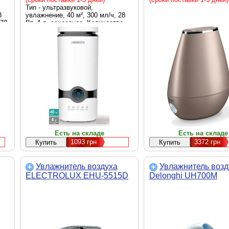
Тип - ультразвуковой,
8
увлажнение, 40 м², 300 мл/ч, 28
370
Вт, 4 л, сенсорное, Количество
режимов работы - 3, 38 дБ, 370 х
160 х 160 мм, 1.2 кг, белый
Есть на складе
Есть на складе
1093
грн
3372
грн
Увлажнитель воздуха
Увлажнитель возд
ELECTROLUX EHU-5515D
Delonghi UH700M