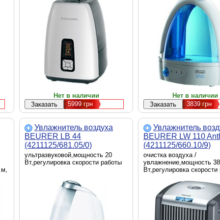
Нет в наличии
Нет в наличии
5999
грн
3839
грн
Увлажнитель воздуха
Увлажнитель возд
BEURER LB 44
BEURER LW 110 Anth
(4211125/681.05/0)
(4211125/660.10/9)
ультразвуковой,мощность 20
очистка воздуха /
Вт,регулировка скорости работы
увлажнение,мощность 38
.м,
Вт,регулировка скорости