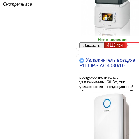
Смотреть все
Нет в наличии
4112
грн
Увлажнитель воздуха
PHILIPS AC4080/10
воздухоочиститель /
увлажнитель, 60 Вт, тип
увлажнителя: традиционный,
обслуживаемая площадь 30 кв
воздухообмен до 210 куб.м/ч,
таймер