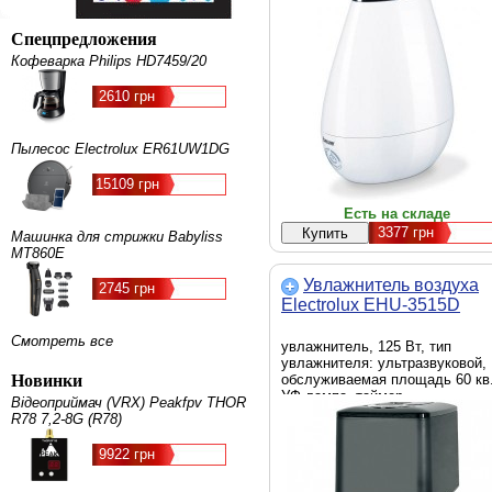
Спецпредложения
Кофеварка Philips HD7459/20
2610 грн
Пылесос Electrolux ER61UW1DG
15109 грн
Есть на складе
3377
грн
Машинка для стрижки Babyliss
MT860E
Увлажнитель воздуха
2745 грн
Electrolux EHU-3515D
Смотреть все
увлажнитель, 125 Вт, тип
увлажнителя: ультразвуковой,
Новинки
обслуживаемая площадь 60 кв
УФ лампа, таймер
Відеоприймач (VRX) Peakfpv THOR
R78 7,2-8G (R78)
9922 грн