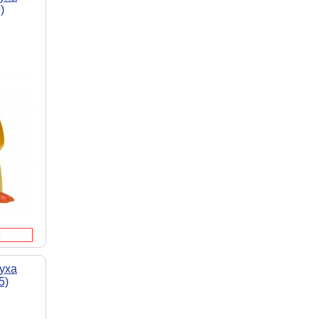
)
уха
5)