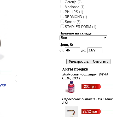
Gorenje
(2)
Medisana
(1)
PHILIPS
(1)
REDMOND
(1)
Sencor
(3)
STADLER FORM
(1)
Наличие на складе:
Цена, $:
от:
до:
Хиты продаж
Жидкость чистящая, WWM
CL10, 200 г
уха
202 грн
Переходник питания HDD serial
ATA
29.32 грн