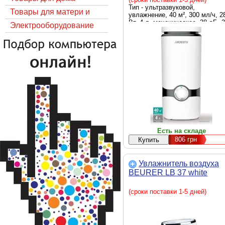
Тип - ультразвуковой,
Товары для матери и
увлажнение, 40 м², 300 мл/ч, 2
Вт, 4 л, механическое, 38 дБ, 
ребёнка
Электрооборудование
х 160 х 160 мм, 1.2 кг, белый
Есть на складе
806
грн
Увлажнитель воздуха
BEURER LB 37 white
(сроки поставки 1-5 дней)