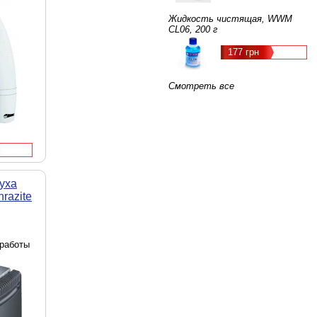
Жидкость чистящая, WWM
CL06, 200 г
177 грн
Смотреть все
уха
razite
 работы