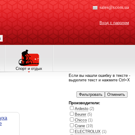
sales@xcom.ua
Вход с паролем
к
Спорт и отдых
Если вы нашли ошибку в тексте -
выделите текст и нажмите Ctrl+X
Производители:
Ardesto
(2)
Beurer
(5)
уха
Chicco
(1)
e
Crane
(19)
ELECTROLUX
(1)