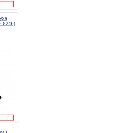
уха
E-8246)
уха