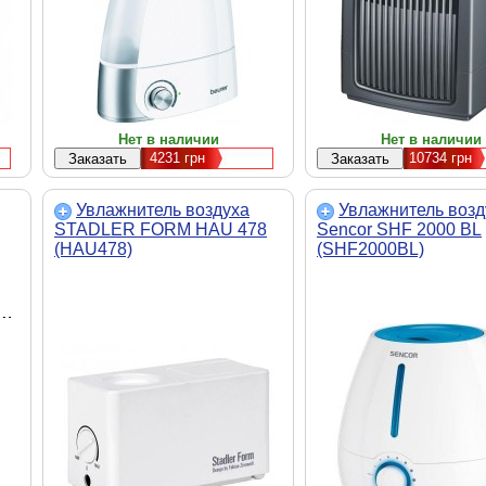
Нет в наличии
Нет в наличии
4231
грн
10734
грн
Увлажнитель воздуха
Увлажнитель возд
STADLER FORM HAU 478
Sencor SHF 2000 BL
(HAU478)
(SHF2000BL)
.м,