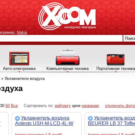
апример,
Nokia
Поис
Авто-электроника
Компьютерная техника
Портативная техника
»
Увлажнители воздуха
оздуха
30
60
Все
Сортировать по:
рейтингу
цене
названию
отключить фото
Увлажнитель воздуха
Увлажнитель возд
W
Ardesto USH-M-LCD-4L-W
BEURER LB 37 Toffe
(сроки поставки 1-5 дней)
(сроки поставки 1-5 дней)