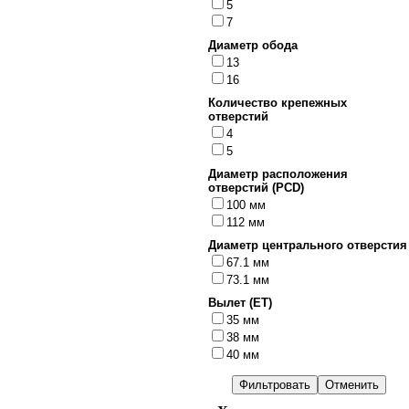
5
7
Диаметр обода
13
16
Количество крепежных
отверстий
4
5
Диаметр расположения
отверстий (PCD)
100 мм
112 мм
Диаметр центрального отверстия
67.1 мм
73.1 мм
Вылет (ET)
35 мм
38 мм
40 мм