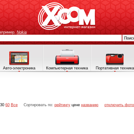
апример,
Nokia
Поис
Авто-электроника
Компьютерная техника
Портативная техника
30
60
Все
Сортировать по:
рейтингу
цене
названию
отключить фото