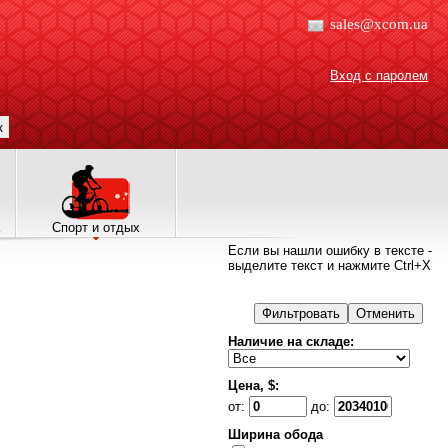
sales@xcom.ua
Вход с паролем
к
Спорт и отдых
Если вы нашли ошибку в тексте -
выделите текст и нажмите Ctrl+X
Наличие на складе:
Цена, $:
от:
до:
Ширина обода