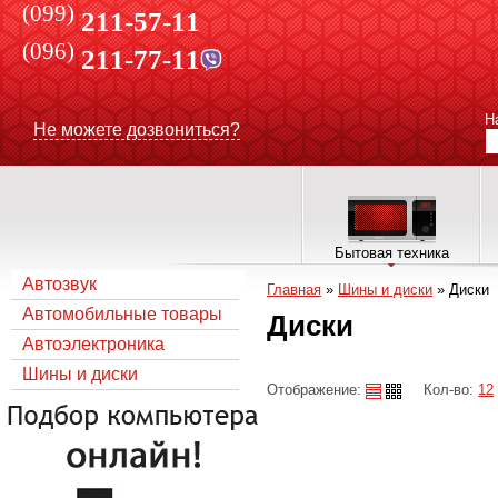
(099)
211-57-11
(096)
211-77-11
Н
Не можете дозвониться?
Бытовая техника
Автозвук
Главная
»
Шины и диски
»
Диски
Автомобильные товары
Диски
Автоэлектроника
Шины и диски
Отображение:
Кол-во:
12