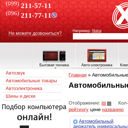
(099)
211-57-11
(096)
211-77-11
Например,
Nokia
Не можете дозвониться?
Бытовая техника
Авто-электроника
Комп
Автозвук
Главная
»
Автомобильные
Автомобильные товары
Автомобильные
Автоэлектроника
Шины и диски
Отображение:
Кол-
рейтингу
цене
названию
Автомобильный
держатель универсальны