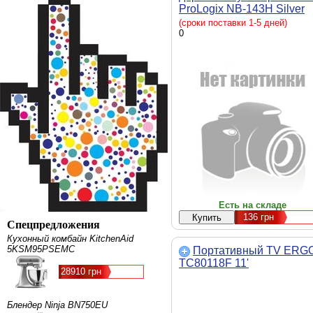
ProLogix NB-143H Silver
(сроки поставки 1-5 дней)
0
Есть на складе
136
грн
Спецпредложения
Кухонный комбайн KitchenAid
5KSM95PSEMC
Портативный TV ERG
TC80118F 11'
28910 грн
Блендер Ninja BN750EU