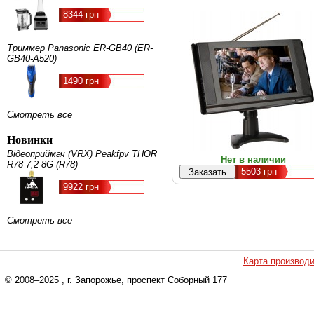
8344 грн
Триммер Panasonic ER-GB40 (ER-
GB40-A520)
1490 грн
Смотреть все
Новинки
Відеоприймач (VRX) Peakfpv THOR
Нет в наличии
R78 7,2-8G (R78)
5503
грн
9922 грн
Смотреть все
Карта производ
© 2008–2025
, г. Запорожье, проспект Соборный 177