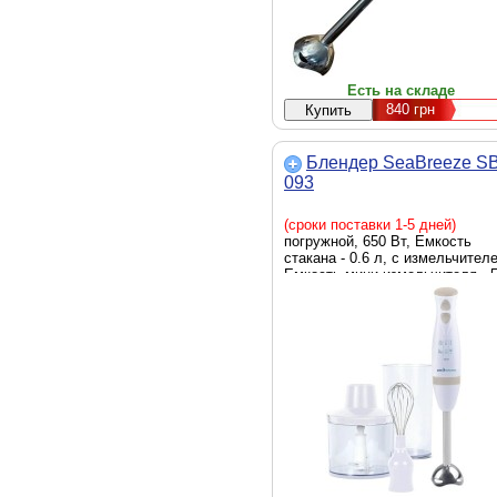
Есть на складе
840
грн
Блендер SeaBreeze SB
093
(сроки поставки 1-5 дней)
погружной, 650 Вт, Емкость
стакана - 0.6 л, с измельчител
Емкость мини-измельчителя - 
мл, количество скоростей - 1,
белый