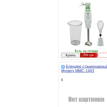
скоростей - 2, турборежим - ест
390 х 80 х 60 мм, 0.8 кг, белый
Есть на складе
769
грн
Блендер стационарны
Mystery MMC-1443
0