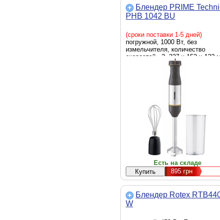
Блендер PRIME Techni
PHB 1042 BU
(сроки поставки 1-5 дней)
погружной, 1000 Вт, без
измельчителя, количество
скоростей - 2, 227 х 152 х 122 
0.77 кг, черный
Есть на складе
895
грн
Блендер Rotex RTB440
W