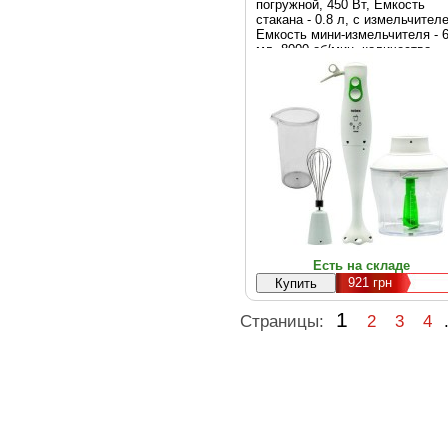
погружной, 450 Вт, Емкость
стакана - 0.8 л, с измельчител
Емкость мини-измельчителя - 
мл, 8000 об/мин, количество
скоростей - 2, турборежим - ест
310 х 130 х 130 мм, 1.06 кг, бе
Есть на складе
921
грн
1
Страницы:
2
3
4