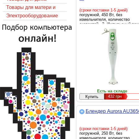
Товары для матери и
(сроки поставки 1-5 дней)
погружной, 450 Вт, без
ребёнка
Электрооборудование
измельчителя, количество
скоростей - 2, Импульсный ре
- есть, турборежим - есть, 360 
80 х 60 мм, 0.5 кг, белый
Есть на складе
432
грн
Блендер Aurora AU365
(сроки поставки 1-5 дней)
погружной, 250 Вт, без
измельчителя, количество