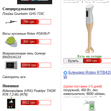
скоростей - 1, белый, золотой
Спецпредложения
Плойка Grunhelm GHS-733C
796 грн
Весы кухонные Rotex RSK06-P
342 грн
Микроволновая печь Gorenje
Есть на складе
BM201AG1X
499
грн
10058 грн
Блендер Rotex RTB420
W
Смотреть все
Новинки
(сроки поставки 1-5 дней)
погружной, 450 Вт, без
Відеоприймач (VRX) Peakfpv THOR
измельчителя, 8000 об/мин,
R78 7,2-8G (R78)
количество скоростей - 2,
Импульсный режим - есть, 360
9922 грн
80 х 60 мм, 0.6 кг, белый