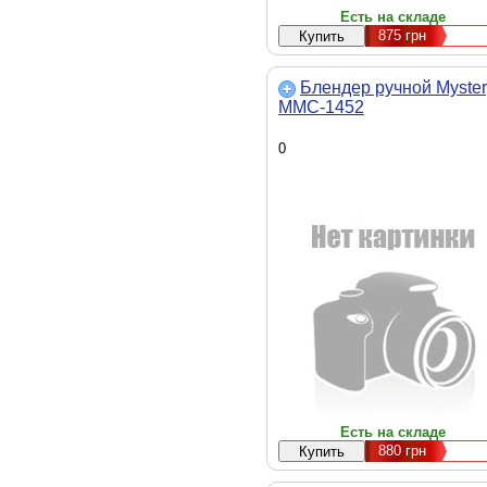
Есть на складе
875
грн
Блендер ручной Myster
MMC-1452
0
Есть на складе
880
грн