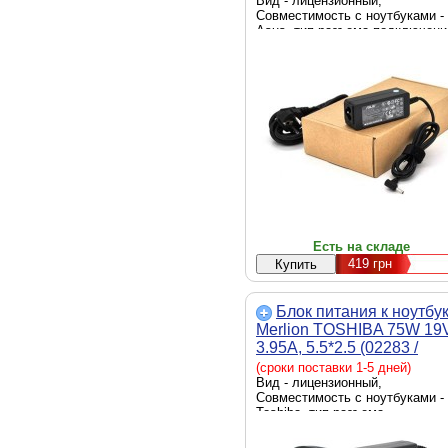
Вид - лицензионный,
Совместимость с ноутбуками -
Asus, тип разъема подключени
ноутбуку - 3.0 x 1.35 мм, источ
питания - сеть 220 В, выходная
мощность - 45 Вт
Есть на складе
419
грн
Блок питания к ноутбу
Merlion TOSHIBA 75W 19
3.95A, 5.5*2.5 (02283 /
LTO75/19-5.5*2.5)
(сроки поставки 1-5 дней)
Вид - лицензионный,
Совместимость с ноутбуками -
Toshiba, тип разъема
подключения к ноутбуку - 5.5 x
2.5 мм, источник питания - сет