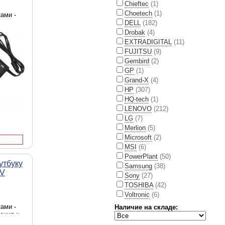
Chieftec
(1)
Choetech
(1)
ами -
DELL
(182)
 5.5 x
Drobak
(4)
- сеть
EXTRADIGITAL
(11)
ь - 60
FUJITSU
(9)
Gembird
(2)
GP
(1)
Grand-X
(4)
HP
(307)
HQ-tech
(1)
LENOVO
(212)
LG
(7)
Merlion
(5)
Microsoft
(2)
MSI
(6)
PowerPlant
(50)
утбуку
Samsung
(38)
5V
Sony
(27)
TOSHIBA
(42)
Voltronic
(6)
ами -
Наличие на складе:
ения к
источник