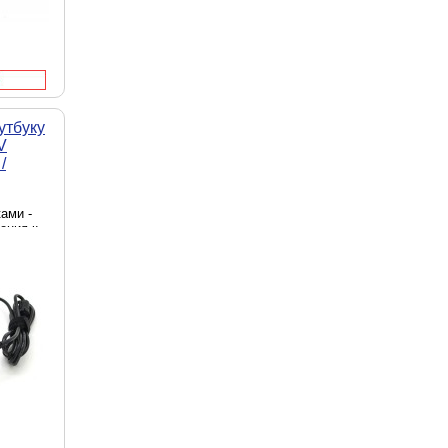
утбуку
V
/
ами -
ения к
источник
ходная