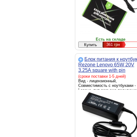
Есть на складе
361
грн
Блок питания к ноутбу
Rezone Lenovo 65W 20V
3.25А square with pin
(RZPSLN6520SQ)
(сроки поставки 1-5 дней)
Вид - лицензионный,
Совместимость с ноутбуками -
Lenovo, тип разъема подключе
к ноутбуку - square with pin,
источник питания - сеть 220 В,
выходная мощность - 65 Вт