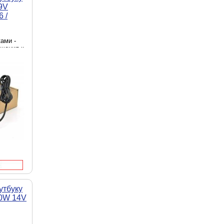
9V
6 /
ами -
ючения к
 источник
ходная
утбуку
0W 14V