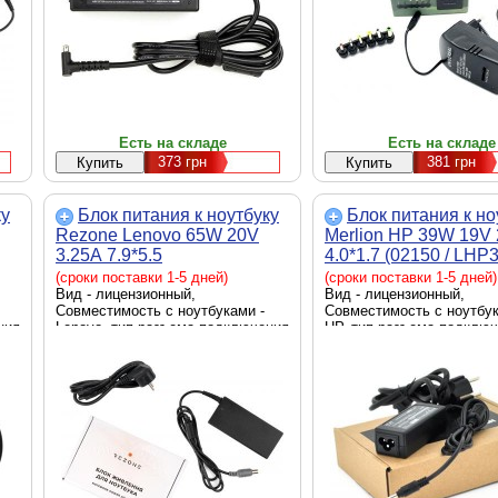
Есть на складе
Есть на складе
373
грн
381
грн
ку
Блок питания к ноутбуку
Блок питания к но
Rezone Lenovo 65W 20V
Merlion HP 39W 19V 
3.25А 7.9*5.5
4.0*1.7 (02150 / LHP3
(RZPSLN65207955)
4,0*1,7)
(сроки поставки 1-5 дней)
(сроки поставки 1-5 дней)
Вид - лицензионный,
Вид - лицензионный,
Совместимость с ноутбуками -
Совместимость с ноутбук
ния
Lenovo, тип разъема подключения
HP, тип разъема подключ
к ноутбуку - 7.9 x 5.5 мм,
ноутбуку - 4.0 x 1.7 мм, 
источник питания - сеть 220 В,
питания - сеть 220 В, вы
выходная мощность - 65 Вт
мощность - 39 Вт