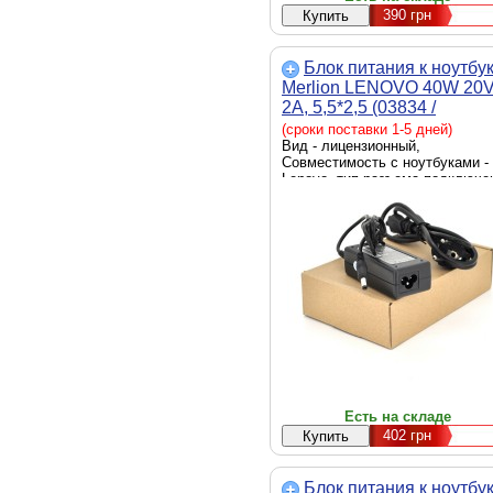
390
грн
Блок питания к ноутбу
Merlion LENOVO 40W 20
2A, 5,5*2,5 (03834 /
LLN40/20-5,5*2,5)
(сроки поставки 1-5 дней)
Вид - лицензионный,
Совместимость с ноутбуками -
Lenovo, тип разъема подключе
к ноутбуку - 5.5 x 2.5 мм,
источник питания - сеть 220 В,
выходная мощность - 40 Вт
Есть на складе
402
грн
Блок питания к ноутбу