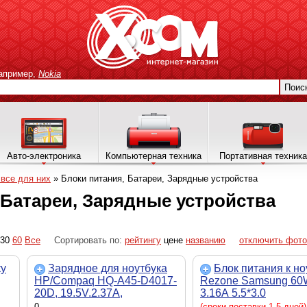
апример,
Nokia
Поис
Авто-электроника
Компьютерная техника
Портативная техника
 все для них
»
Блоки питания, Батареи, Зарядные устройства
 Батареи, Зарядные устройства
30
60
Все
Сортировать по:
рейтингу
цене
названию
отключить фото
ку
Зарядное для ноутбука
Блок питания к но
HP/Compaq HQ-A45-D4017-
Rezone Samsung 60
20D, 19.5V.2.37A,
3.16А 5.5*3.0
4.0x1.7mm, 45W
(RZPSSM60195530)
0
(сроки поставки 1-5 дней)