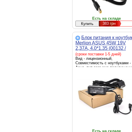
Есть на складе
383
грн
Блок питания к ноутбу
Merlion ASUS 45W 19V
2,37A, 4.0*1.35 (00132 /
LAS45/19-4,0*1,35)
(сроки поставки 1-5 дней)
Вид - лицензионный,
Совместимость с ноутбуками -
Asus, тип разъема подключени
ноутбуку - 4.0 x 1.35 мм, источ
питания - сеть 220 В, выходная
мощность - 45 Вт
Есть на складе