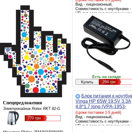
Вид - лицензионный,
Совместимость с ноутбуками -
HP, тип разъема подключения 
ноутбуку - 4.8 x 1.7 мм, источн
питания - сеть 220 В, выходная
мощность - 65 Вт
Есть на складе
294
грн
Блок питания к ноутбу
Vinga HP 65W 19.5V 3.3А
Спецпредложения
4.8*1.7 long (VPA-1953-
Электрочайник Rotex RKT 82-G
HP4817-101)
(сроки поставки 1-5 дней)
Вид - лицензионный,
770 грн
Совместимость с ноутбуками -
HP, тип разъема подключения 
ноутбуку - 4.8 x 1.7 мм, источн