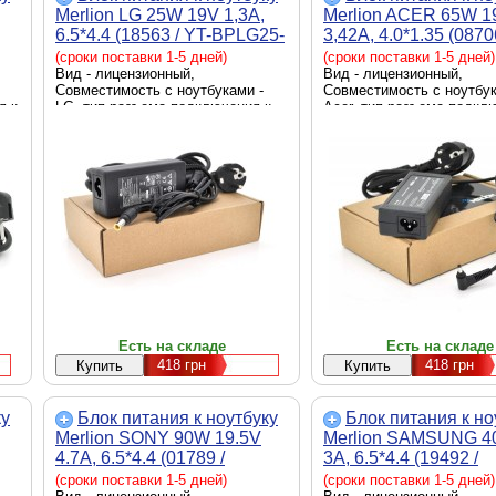
Merlion LG 25W 19V 1,3A,
Merlion ACER 65W 1
6.5*4.4 (18563 / YT-BPLG25-
3,42A, 4.0*1.35 (0870
6,5*4,4)
LAC65/12-4.0*1.35)
(сроки поставки 1-5 дней)
(сроки поставки 1-5 дней)
Вид - лицензионный,
Вид - лицензионный,
Совместимость с ноутбуками -
Совместимость с ноутбук
я к
LG, тип разъема подключения к
Acer, тип разъема подкл
ик
ноутбуку - 6.5 x 4.4 мм, источник
ноутбуку - 4.0 x 1.35 мм,
питания - сеть 220 В, выходная
питания - сеть 220 В, вы
мощность - 25 Вт
мощность - 65 Вт
Есть на складе
Есть на складе
418
грн
418
грн
ку
Блок питания к ноутбуку
Блок питания к но
Merlion SONY 90W 19.5V
Merlion SAMSUNG 4
4.7A, 6.5*4.4 (01789 /
3A, 6.5*4.4 (19492 /
LSONY90/19,5-6,5*4,4)
LSA40/19-6,5*4,4)
(сроки поставки 1-5 дней)
(сроки поставки 1-5 дней)