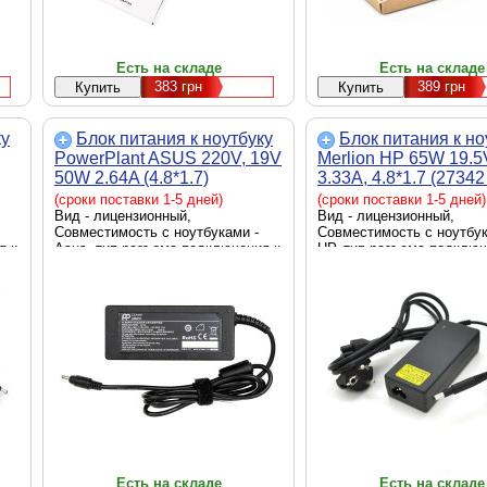
Есть на складе
Есть на складе
383
грн
389
грн
ку
Блок питания к ноутбуку
Блок питания к но
PowerPlant ASUS 220V, 19V
Merlion HP 65W 19.5
50W 2.64A (4.8*1.7)
3.33A, 4.8*1.7 (27342 
(AS50F4817)
LHP65/19.5-4.8*1.7)
(сроки поставки 1-5 дней)
(сроки поставки 1-5 дней)
Вид - лицензионный,
Вид - лицензионный,
Совместимость с ноутбуками -
Совместимость с ноутбук
я к
Asus, тип разъема подключения к
HP, тип разъема подключ
ник
ноутбуку - 4.8 x 1.7 мм, источник
ноутбуку - 4.8 x 1.7 мм, 
питания - сеть 220 В, выходная
питания - сеть 220 В, вы
мощность - 50 Вт
мощность - 65 Вт
Есть на складе
Есть на складе