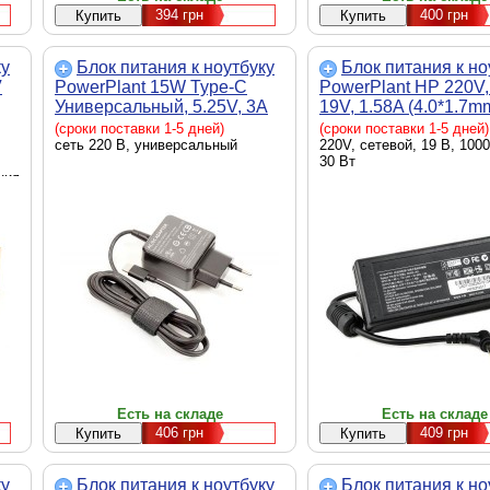
394
грн
400
грн
ку
Блок питания к ноутбуку
Блок питания к но
V
PowerPlant 15W Type-C
PowerPlant HP 220V,
Универсальный, 5.25V, 3A
19V, 1.58A (4.0*1.7m
(NA700042)
(HP30F4017)
(сроки поставки 1-5 дней)
(сроки поставки 1-5 дней)
сеть 220 В, универсальный
220V, сетевой, 19 В, 1000
30 Вт
ния
Есть на складе
Есть на складе
406
грн
409
грн
ку
Блок питания к ноутбуку
Блок питания к но