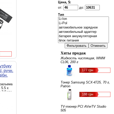
ходная
Цена, $:
от:
до:
Тип
Хиты продаж
Жидкость чистящая, WWM
CL06, 200 г
утбуку
177 грн
, ручн.
ібн.
Тонер Samsung SCX-4725, 70 г,
 разъема
Patron
 5.5 x
x 3.0 мм,
188 грн
 мм аудио
очник
ходная
TV-тюнер PCI AVerTV Studio
505