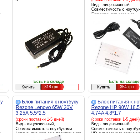
Вид - лицензионный,
Совместимость с ноутбук
к
Samsung, тип разъема
ик
подключения к ноутбуку -
3.0 мм, источник питания 
220 В, выходная мощност
Вт
Есть на складе
Есть на складе
318
грн
354
грн
ку
Блок питания к ноутбуку
Блок питания к но
Rezone Lenovo 65W 20V
Rezone HP 90W 18.
3.25А 5.5*2.5
4.74A 4.8*1.7
(RZPSLN65205525)
(RZPSHP90184817)
(сроки поставки 1-5 дней)
(сроки поставки 1-5 дней)
Вид - лицензионный,
Вид - лицензионный,
Совместимость с ноутбуками -
Совместимость с ноутбук
к
Lenovo, тип разъема подключения
HP, тип разъема подключ
ик
к ноутбуку - 5.5 x 2.5 мм,
ноутбуку - 4.8 x 1.7 мм, 