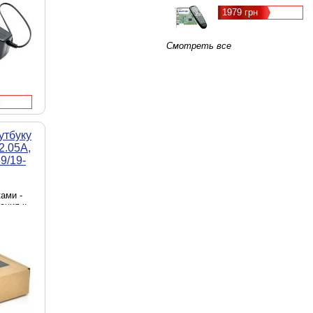
1979 грн
Смотреть все
утбуку
2.05А,
9/19-
ами -
ения к
источник
ходная