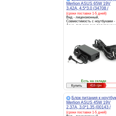
Merlion ASUS 65W 19V
3.42A, 4.5*3.0 (34708 /
LAS65/19-4,5*3,0)
(сроки поставки 1-5 дней)
Вид - лицензионный,
Совместимость с ноутбуками -
Asus, тип разъема подключени
ноутбуку - 4.5 x 3.0 мм, источн
питания - сеть 220 В, выходная
мощность - 65 Вт
Есть на складе
416
грн
Блок питания к ноутбу
Merlion ASUS 45W 19V
2,37A, 3.0*1.35 (00143 /
LAS45/19-3,0*1,35)
(сроки поставки 1-5 дней)