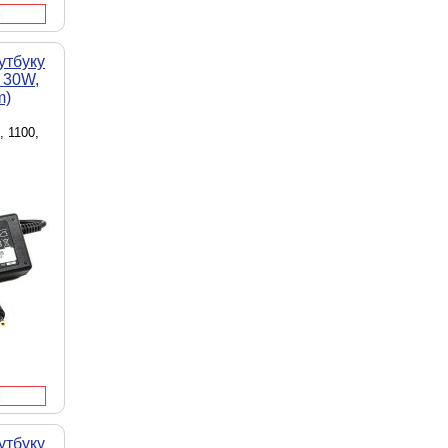
утбуку
 30W,
m)
, 1100,
утбуку