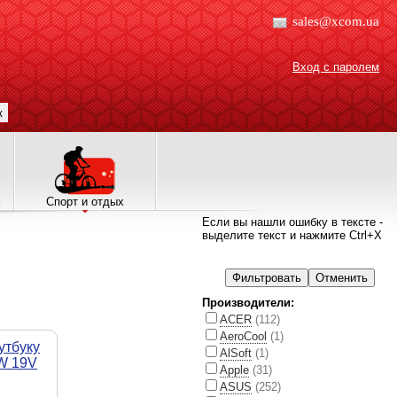
sales@xcom.ua
Вход с паролем
к
Спорт и отдых
Если вы нашли ошибку в тексте -
выделите текст и нажмите Ctrl+X
Производители:
ACER
(112)
AeroCool
(1)
утбуку
AlSoft
(1)
W 19V
Apple
(31)
ASUS
(252)