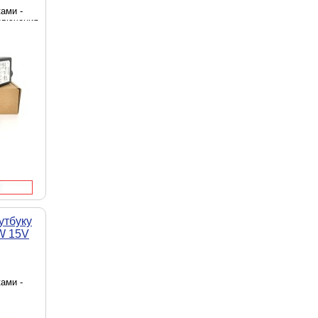
ами -
ключения
20 В,
Вт
утбуку
W 15V
ами -
 6.36 x
- сеть