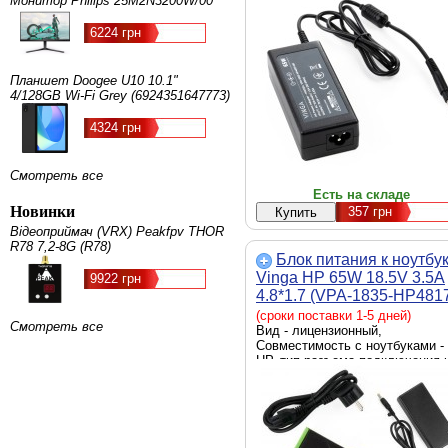
Монитор Philips 25M2N3200W/00
питания - сеть 220 В, выходная
мощность - 65 Вт
6224 грн
Планшет Doogee U10 10.1"
4/128GB Wi-Fi Grey (6924351647773)
4324 грн
Смотреть все
Есть на складе
Новинки
357
грн
Відеоприймач (VRX) Peakfpv THOR
R78 7,2-8G (R78)
Блок питания к ноутбу
Vinga HP 65W 18.5V 3.5А
9922 грн
4.8*1.7 (VPA-1835-HP481
101)
(сроки поставки 1-5 дней)
Смотреть все
Вид - лицензионный,
Совместимость с ноутбуками -
HP, тип разъема подключения 
ноутбуку - 4.8 x 1.7 мм, источн
питания - сеть 220 В, выходная
мощность - 65 Вт