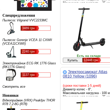
Максимальная скорость - 25 км
Мощность - 240 Вт, емкость
батареи - 10 Ah, Цвет - черный
Спецпредложения
Пылесос Vilgrand VVC2233МС
3489 грн
Пылесос Gorenje VCEA 11 CXWII
(VCEA11CXWII)
2240 грн
Есть на складе
12448
грн
Электрочайник ECG RK 1776 Glass
(RK1776 Glass)
Электросамокат Atlas
1137 грн
0810 Yellow (1096)
(сроки поставки 1-5 дней)
Смотреть все
Диаметр колес - 8",
Максимальная нагрузка - 100 кг
Новинки
Максимальная скорость - 25 км
Відеоприймач (VRX) Peakfpv THOR
Мощность - 240 Вт, емкость
R78 7,2-8G (R78)
батареи - 10 Ah, Цвет - желтый