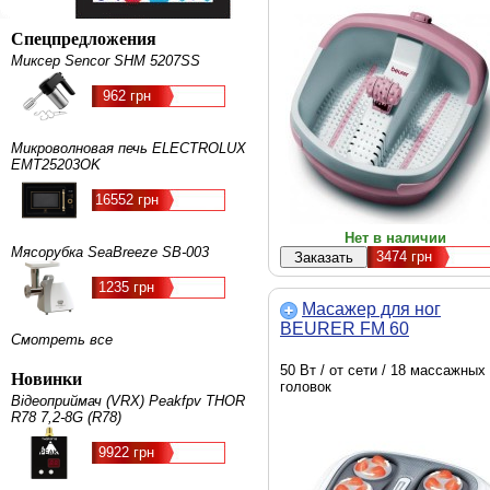
Спецпредложения
Миксер Sencor SHM 5207SS
962 грн
Микроволновая печь ELECTROLUX
EMT25203OK
16552 грн
Нет в наличии
Мясорубка SeaBreeze SB-003
3474
грн
1235 грн
Масажер для ног
BEURER FM 60
Смотреть все
50 Вт / от сети / 18 массажных
Новинки
головок
Відеоприймач (VRX) Peakfpv THOR
R78 7,2-8G (R78)
9922 грн