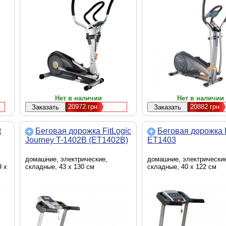
Нет в наличии
Нет в наличии
20972
грн
20882
грн
t
Беговая дорожка FitLogic
Беговая дорожка F
Journey T-1402B (ET1402B)
ET1403
домашние, электрические,
домашние, электрически
9 х
складные, 43 х 130 см
складные, 40 х 122 см