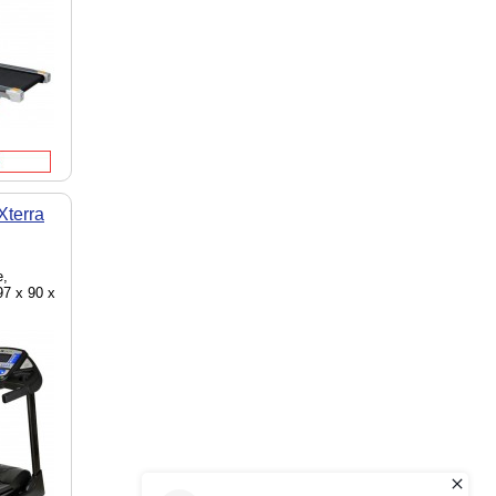
terra
е,
97 х 90 х