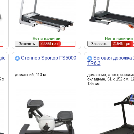
Нет в наличии
Нет в наличии
28098
грн
21648
грн
gic
Степпер Sportop FS5000
Беговая дорожка X
TR6.3
домашний, 110 кг
домашние, электрически
5 х
складные, 51 х 152 см, 1
135 см