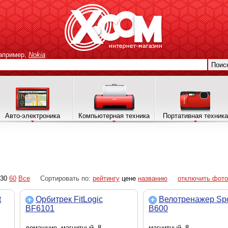
апример,
Nokia
Поис
Авто-электроника
Компьютерная техника
Портативная техника
30
60
Все
Сортировать по:
рейтингу
цене
названию
отключить фото
t
Орбитрек FitLogic
Велотренажер Spo
BF6101
B600
домашние, магнитный, 8
магнитный, 8