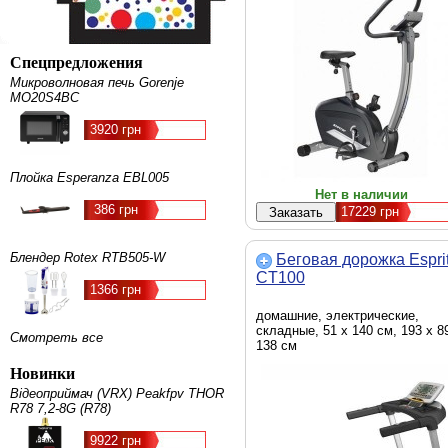
Спецпредложения
Микроволновая печь Gorenje
MO20S4BC
3920 грн
Плойка Esperanza EBL005
Нет в наличии
386 грн
17229
грн
Блендер Rotex RTB505-W
Беговая дорожка Espri
CT100
1366 грн
домашние, электрические,
складные, 51 х 140 см, 193 х 8
Смотреть все
138 см
Новинки
Відеоприймач (VRX) Peakfpv THOR
R78 7,2-8G (R78)
9922 грн