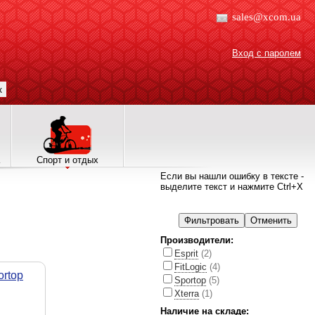
sales@xcom.ua
Вход с паролем
к
Спорт и отдых
Если вы нашли ошибку в тексте -
выделите текст и нажмите Ctrl+X
Производители:
Esprit
(2)
FitLogic
(4)
rtop
Sportop
(5)
Xterra
(1)
Наличие на складе: