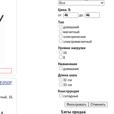
Цена, $:
от:
до:
Тип
домашний
магнитный
электрические
электромагнитный
Уровни нагрузки
16
8
Назначение
домашние
Длина шага
32 см
 E850P
33 см
Конструкция
складные
ный, 16,
Хиты продаж