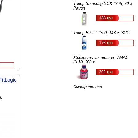
Тонер Samsung SCX-4725, 70 г,
Patron
188 грн
Тонер HP LJ 1300, 143 г, SCC
176 грн
Жидкость чистящая, WWM
CL10, 200 г
202 грн
itLogic
Смотреть все
е,