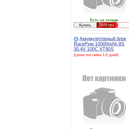
Есть на складе
3509
грн
Аккумуляторный блок
RacePow 10000mAh 8S
30.4V 100C XT90S
(10000mAh-8S-100C)
(сроки поставки 1-5 дней)