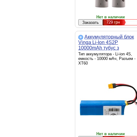
Нет в наличии
729
грн
Аккумуляторный блок
Vinga Li-Ion 4S2Р
10000mAh тубус з
балансувальним кабелем
Тип аккумулятора - Li-ion 4S,
(JHY Li-Ion 21700 5000mA
емкость - 10000 мАч, Разъем -
XT60
(4S2P10000BMS JHY)
Нет в наличии