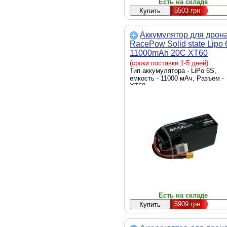
Есть на складе
5503
грн
Аккумулятор для дрон
RacePow Solid state Lipo 
11000mAh 20C XT60
(11000mAh-6s-20C)
(сроки поставки 1-5 дней)
Тип аккумулятора - LiPo 6S,
емкость - 11000 мАч, Разъем -
XT60
Есть на складе
5909
грн