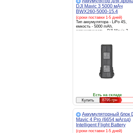
Аккумулятор для дрон
DJI Mavic 3 5000 мАч
BWX260-5000-15.4
(CP.MA.00000423.01)
(сроки поставки 1-5 дней)
Тип аккумулятора - LiPo 4S,
емкость - 5000 mAh,
совместимость - DJI Mavic 3
Есть на складе
8795
грн
Аккумуляторный блок 
Mavic 4 Pro (6654 мАгод)
Intelligent Flight Battery
(CP.MA.00000845.01)
(сроки поставки 1-5 дней)