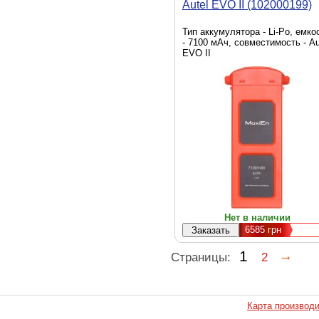
Autel EVO II (102000199)
Тип аккумулятора - Li-Po, емко
- 7100 мАч, совместимость - Au
EVO II
Нет в наличии
6585
грн
1
Страницы:
2
Карта производ