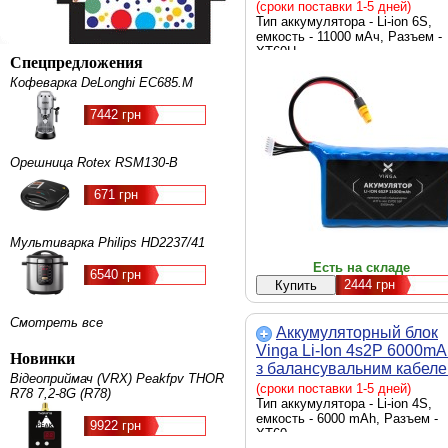
балансувальним дротом
(сроки поставки 1-5 дней)
(JHY Li-Ion 21700 5500mA
Тип аккумулятора - Li-ion 6S,
емкость - 11000 мАч, Разъем -
(V6S2P-11000MAH)
XT60Н
Спецпредложения
Кофеварка DeLonghi EC685.M
7442 грн
Орешница Rotex RSM130-B
671 грн
Мультиварка Philips HD2237/41
Есть на складе
6540 грн
2444
грн
Смотреть все
Аккумуляторный блок
Vinga Li-Ion 4s2Р 6000mA
Новинки
з балансувальним кабел
Відеоприймач (VRX) Peakfpv THOR
Sony Murata 18650 VTC6
(сроки поставки 1-5 дней)
R78 7,2-8G (R78)
(6000BMS/SONY18650)
Тип аккумулятора - Li-ion 4S,
емкость - 6000 mAh, Разъем -
9922 грн
XT60