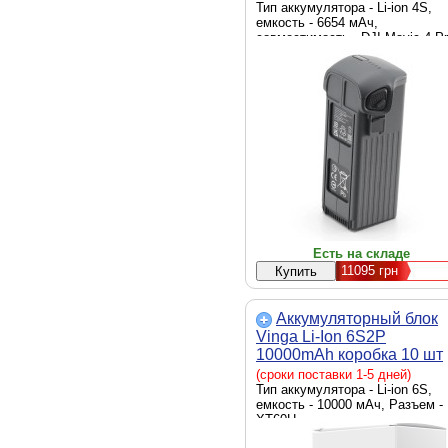
Тип аккумулятора - Li-ion 4S,
емкость - 6654 мАч,
совместимость - DJI Mavic 4 P
Есть на складе
11095
грн
Аккумуляторный блок
Vinga Li-Ion 6S2P
10000mAh коробка 10 шт
(JHY Li-Ion 21700 5000mA
(сроки поставки 1-5 дней)
(V6S2P-10PCS-10000MA
Тип аккумулятора - Li-ion 6S,
емкость - 10000 мАч, Разъем -
XT60Н