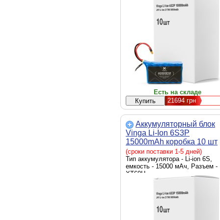
Есть на складе
21694
грн
Аккумуляторный блок
Vinga Li-Ion 6S3P
15000mAh коробка 10 шт
(JHY Li-Ion 21700 5000mA
(сроки поставки 1-5 дней)
(V6S3P-10PCS-15000MA
Тип аккумулятора - Li-ion 6S,
емкость - 15000 мАч, Разъем -
XT60Н