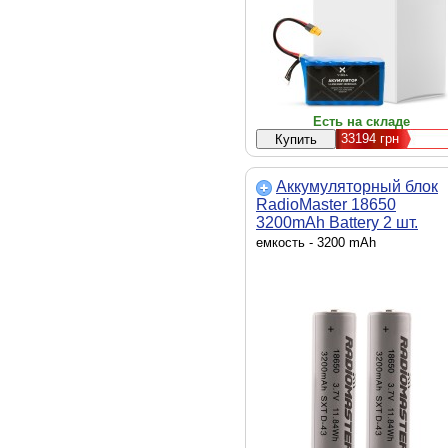
Есть на складе
33194
грн
Аккумуляторный блок
RadioMaster 18650
3200mAh Battery 2 шт.
(HP0157.18650-3200)
емкость - 3200 mAh