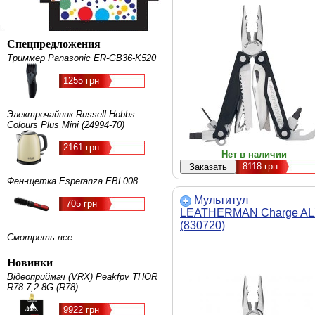
Спецпредложения
Триммер Panasonic ER-GB36-K520
1255 грн
Электрочайник Russell Hobbs
Colours Plus Mini (24994-70)
2161 грн
Нет в наличии
8118
грн
Фен-щетка Esperanza EBL008
Мультитул
705 грн
LEATHERMAN Charge A
(830720)
Смотреть все
Новинки
Відеоприймач (VRX) Peakfpv THOR
R78 7,2-8G (R78)
9922 грн