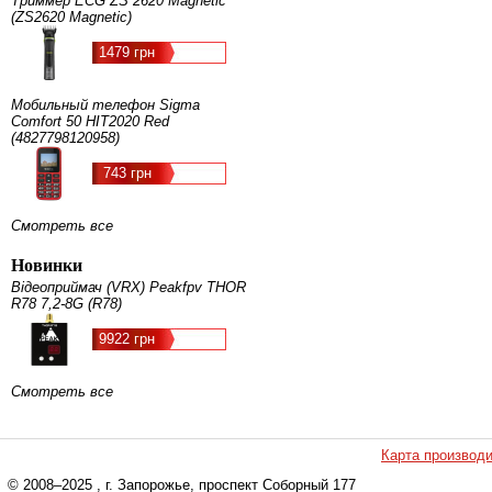
Триммер ECG ZS 2620 Magnetic
(ZS2620 Magnetic)
1479 грн
Мобильный телефон Sigma
Comfort 50 HIT2020 Red
(4827798120958)
743 грн
Смотреть все
Новинки
Відеоприймач (VRX) Peakfpv THOR
R78 7,2-8G (R78)
9922 грн
Смотреть все
Карта производ
© 2008–2025
, г. Запорожье, проспект Соборный 177