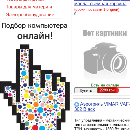
масла, сьемная корзина
Товары для матери и
(сроки поставки 1-5 дней)
0
ребёнка
Электрооборудование
Есть на складе
2289
грн
Аэрогриль VIMAR VAF
302 Black
Тип управления - механический
тип нагревательного элемента 
ТЭН, мощность - 1350 Вт, объ