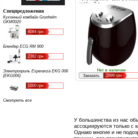
колбы - 3 л
Спецпредложения
Кухонный комбайн Grunhelm
GKM0020
4084 грн
Блендер ECG RM 900
2382 грн
Нет в наличии
Электрогриль Esperanza EKG 006
2898
грн
(EKG006)
1000 грн
Смотреть все
У большинства из нас о
ассоциируются только с 
Однако многие и не подоз