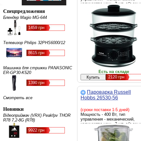
количество чаш - 2 шт, объем 
- 2,9 л, 3.1 л, вместительность
Спецпредложения
резервуара для воды - 1.5 л, 3
Блендер Magio MG-644
х 29 х 26.5 см
1459 грн
Телевизор Philips 32PHS6000/12
8615 грн
Машинка для стрижки PANASONIC
Есть на складе
ER-GP30-K520
2120
грн
1390 грн
Пароварка Russell
Hobbs 26530-56
Смотреть все
Новинки
(сроки поставки 1-5 дней)
Мощность - 400 Вт, тип
Відеоприймач (VRX) Peakfpv THOR
управления - механический,
R78 7,2-8G (R78)
количество чаш - 3 шт, объем 
- 7 л, вместительность
9922 грн
резервуара для воды - 0.5 л, 2
27.2 х 20 см