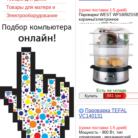
Товары для матери и
(сроки поставки 1-5 дней)
Пароварки WEST WFS8092SSB
ребёнка
Электрооборудование
корзины/электронное
управление/800 Вт/дисплей/
индикатор уровня воды/таймер
60 мин
Есть на складе
841
грн
Пароварка TEFAL
VC140131
(сроки поставки 1-5 дней)
Мощность - 900 Вт, тип
управления - механический,