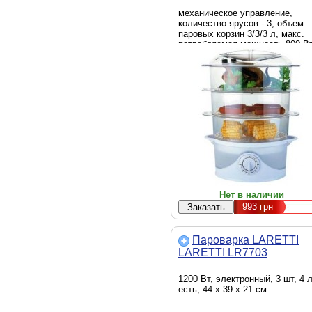
механическое управление,
количество ярусов - 3, объем
паровых корзин 3/3/3 л, макс.
потребляемая мощность 800 Вт
отключение по таймеру, долив
воды во время приготовления
Нет в наличии
993
грн
Пароварка LARETTI
LARETTI LR7703
1200 Вт, электронный, 3 шт, 4 л
есть, 44 x 39 x 21 см