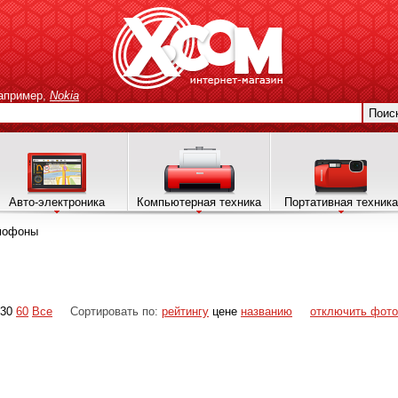
апример,
Nokia
Поис
Авто-электроника
Компьютерная техника
Портативная техника
мофоны
30
60
Все
Сортировать по:
рейтингу
цене
названию
отключить фото