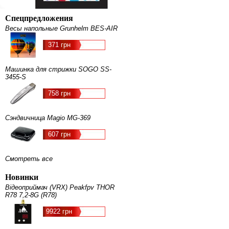
Спецпредложения
Весы напольные Grunhelm BES-AIR
371 грн
Машинка для стрижки SOGO SS-
3455-S
758 грн
Сэндвичница Magio МG-369
607 грн
Смотреть все
Новинки
Відеоприймач (VRX) Peakfpv THOR
R78 7,2-8G (R78)
9922 грн