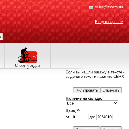
sales@xcom.ua
Вход с паролем
к
Спорт и отдых
Если вы нашли ошибку в тексте -
выделите текст и нажмите Ctrl+X
Наличие на складе:
Цена, $:
от:
до: