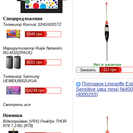
Спецпредложения
Телевизор Romsat 32HGN18ST2
5548 грн
Маршрутизатор Ruijie Networks
RG-M32(2PACK)
9201 грн
Нет в наличии
112
грн
Телевизор Samsung
UE98DU9002UXUA
Поплавок Lineaeffe Ext
Sensitive (два тела) №40
114239 грн
(4000203)
Смотреть все
Новинки
Відеоприймач (VRX) Peakfpv THOR
R78 7,2-8G (R78)