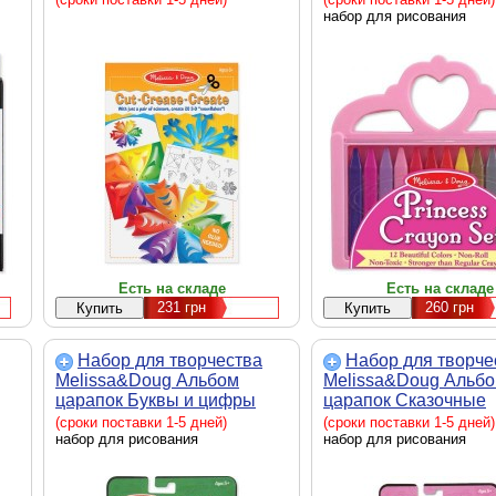
набор для рисования
Есть на складе
Есть на складе
231
грн
260
грн
Набор для творчества
Набор для творче
Melissa&Doug Альбом
Melissa&Doug Альб
царапок Буквы и цифры
царапок Сказочные
(MD9142)
персонажи (MD1914
(сроки поставки 1-5 дней)
(сроки поставки 1-5 дней)
набор для рисования
набор для рисования