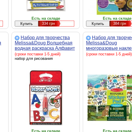
Есть на складе
Есть на складе
334
грн
384
грн
Набор для творчества
Набор для творче
я
Melissa&Doug Волшебная
Melissa&Doug
водная раскраска Алфавит
многоразовые накле
(MD5389)
"Места обитания жи
(сроки поставки 1-5 дней)
(сроки поставки 1-5 дней)
набор для рисования
(MD14196)
Есть на складе
Есть на складе