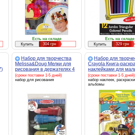
Есть на складе
Есть на складе
304
грн
329
грн
Набор для творчества
Набор для творче
Melissa&Doug Мелки для
Crayola Книга-раскра
7)
рисования в держателях 4
наклейками для ма
шт (MD9313)
Щенячий патруль (81
(сроки поставки 1-5 дней)
(сроки поставки 1-5 дней)
набор для рисования
набор наклеек, раскраски
альбомы