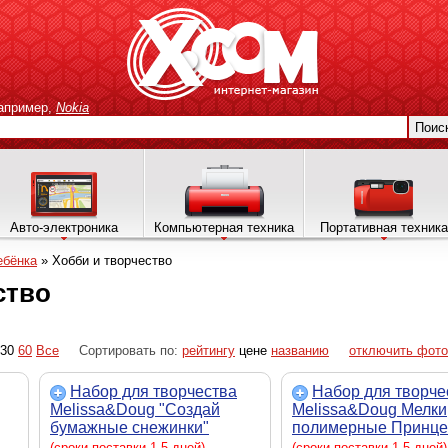
апример,
Nokia
Поис
Авто-электроника
Компьютерная техника
Портативная техника
ебёнка
»
Хобби и творчество
ство
30
60
Все
Сортировать по:
рейтингу
цене
названию
отключить фото
Набор для творчества
Набор для творче
Melissa&Doug "Создай
Melissa&Doug Мелки
бумажные снежинки"
полимерные Принце
(MD4230)
цветов (MD4155)
(сроки поставки 1-5 дней)
(сроки поставки 1-5 дней)