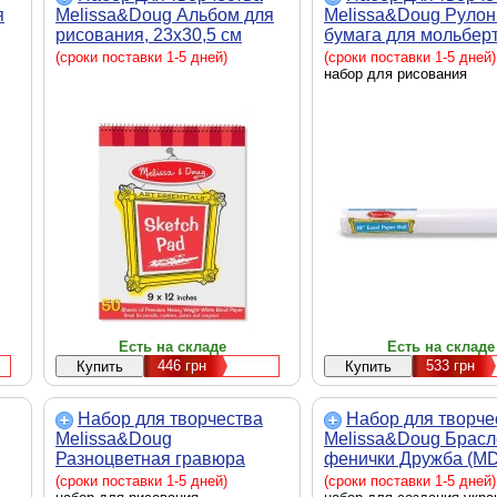
я
Melissa&Doug Альбом для
Melissa&Doug Рулон
рисования, 23х30,5 см
бумага для мольбер
(MD4194)
(MD1486)
(сроки поставки 1-5 дней)
(сроки поставки 1-5 дней)
набор для рисования
Есть на складе
Есть на складе
446
грн
533
грн
Набор для творчества
Набор для творче
Melissa&Doug
Melissa&Doug Брасл
Разноцветная гравюра
фенички Дружба (M
(MD5061)
(сроки поставки 1-5 дней)
(сроки поставки 1-5 дней)