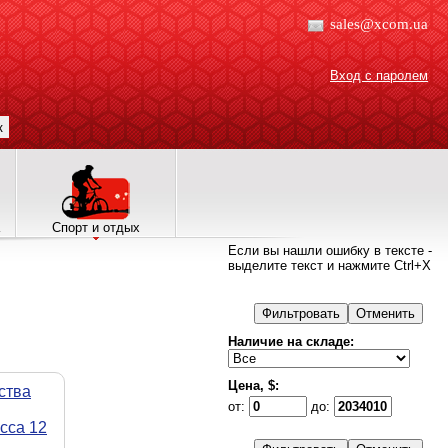
sales@xcom.ua
Вход с паролем
к
Спорт и отдых
Если вы нашли ошибку в тексте -
выделите текст и нажмите Ctrl+X
Наличие на складе:
Цена, $:
ства
от:
до:
сса 12