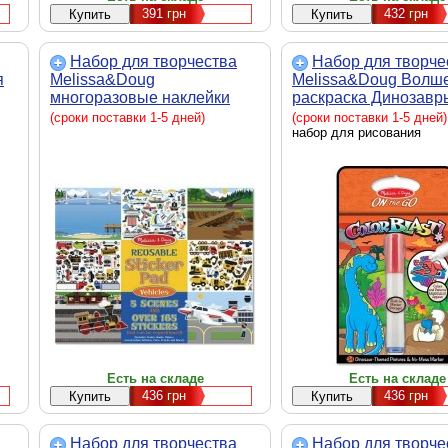
391
грн
432
грн
Набор для творчества
Набор для творче
я
Melissa&Doug
Melissa&Doug Волш
многоразовые наклейки
раскраска Динозавр
"Транспорт" (MD4199)
(MD5357)
(сроки поставки 1-5 дней)
(сроки поставки 1-5 дней)
набор для рисования
Есть на складе
Есть на складе
436
грн
436
грн
Набор для творчества
Набор для творче