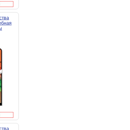
ства
ебная
ы
ства