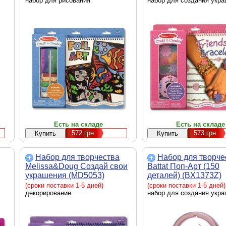
набор для рисования
набор для создания укр
Есть на складе
Есть на складе
572
грн
573
грн
Набор для творчества
Набор для творче
Melissa&Doug Создай свои
Battat Поп-Арт (150
украшения (MD5053)
деталей) (BX1373Z)
(сроки поставки 1-5 дней)
(сроки поставки 1-5 дней)
декорирование
набор для создания укр