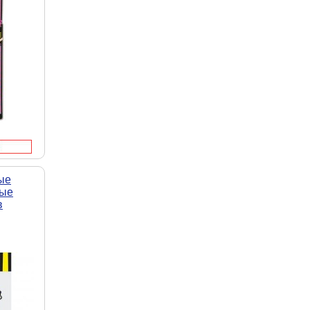
ые
ные
в