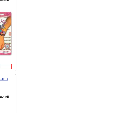
ашений
ства
ашений