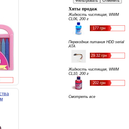
Хиты продаж
Жидкость чистящая, WWM
CL06, 200 г
177 грн
Переходник питания HDD serial
ATA
29.32 грн
Жидкость чистящая, WWM
CL10, 200 г
202 грн
ства
Смотреть все
ом
0)