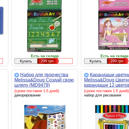
Есть на складе
Есть на складе
299
грн
299
грн
Набор для творчества
Карандаши цветн
Melissa&Doug Создай свою
Melissa&Doug Цвет
шляпу (MD9479)
карандаши 12 цвето
(MD4119)
(сроки поставки 1-5 дней)
(сроки поставки 1-5 дней)
декорирование
набор для рисования