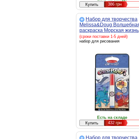
386
грн
Набор для творчества
Melissa&Doug Волшебна
раскраска Морская жизнь
(MD5358)
(сроки поставки 1-5 дней)
набор для рисования
Есть на складе
432
грн
Набор для творчества