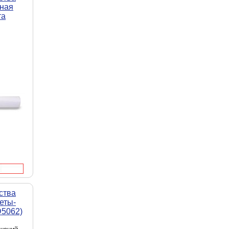
ная
та
ства
еты-
D5062)