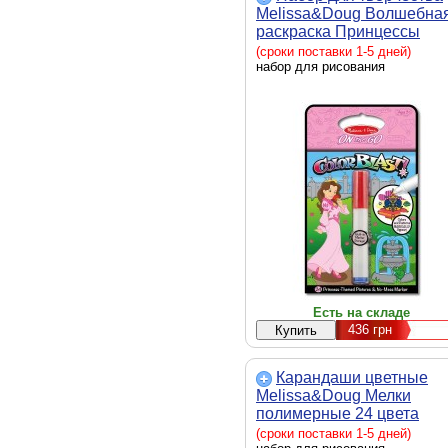
Melissa&Doug Волшебна
раскраска Принцессы
(MD5356)
(сроки поставки 1-5 дней)
набор для рисования
Есть на складе
436
грн
Карандаши цветные
Melissa&Doug Мелки
полимерные 24 цвета
(MD4136)
(сроки поставки 1-5 дней)