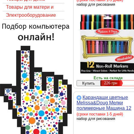
набор для рисования
Товары для матери и
ребёнка
Электрооборудование
Есть на складе
226
грн
Карандаши цветные
Melissa&Doug Мелки
полимерные Машина 12
цветов (MD4159)
(сроки поставки 1-5 дней)
набор для рисования