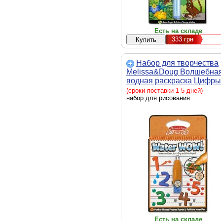
Есть на складе
333
грн
Набор для творчества
Melissa&Doug Волшебна
водная раскраска Цифры
(MD5399)
(сроки поставки 1-5 дней)
набор для рисования
Есть на складе