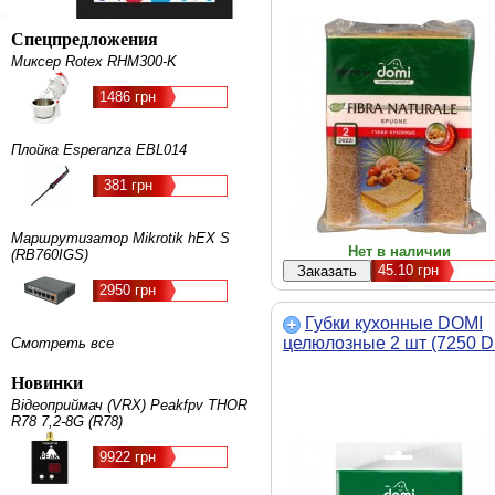
Спецпредложения
Миксер Rotex RHM300-K
1486 грн
Плойка Esperanza EBL014
381 грн
Маршрутизатор Mikrotik hEX S
Нет в наличии
(RB760IGS)
45.10
грн
2950 грн
Губки кухонные DOMI
целюлозные 2 шт (7250 DI
Смотреть все
Новинки
Відеоприймач (VRX) Peakfpv THOR
R78 7,2-8G (R78)
9922 грн