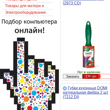
(2973 CD)
Товары для матери и
ребёнка
Электрооборудование
Нет в наличии
138
грн
Губки кухонные DOMI
натуральная фибра 2 шт
(7212 DI)