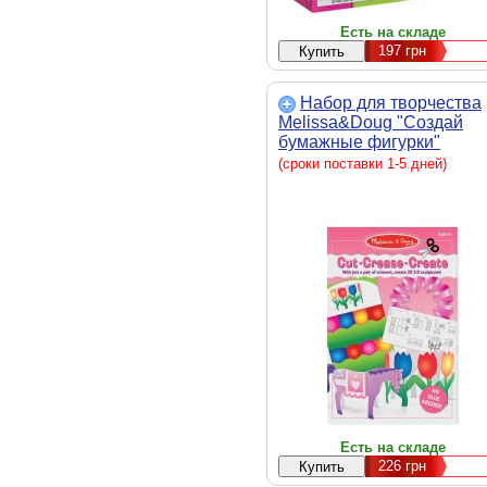
Есть на складе
197
грн
Набор для творчества
Melissa&Doug "Создай
бумажные фигурки"
(MD4231)
(сроки поставки 1-5 дней)
Есть на складе
226
грн