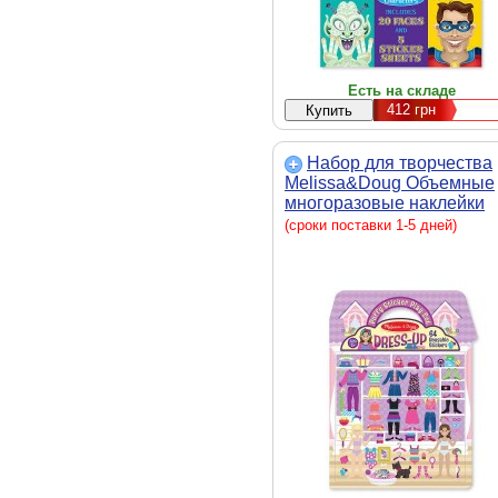
Есть на складе
412
грн
Набор для творчества
Melissa&Doug Объемные
многоразовые наклейки
"Мода" (MD2195)
(сроки поставки 1-5 дней)