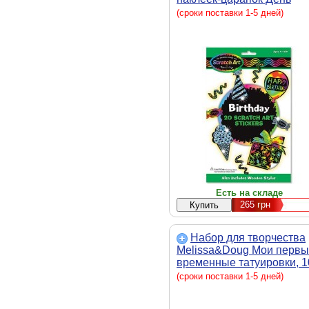
рождения (MD5828)
(сроки поставки 1-5 дней)
Есть на складе
265
грн
Набор для творчества
Melissa&Doug Мои перв
временные татуировки, 1
шт., голубые (MD2947)
(сроки поставки 1-5 дней)