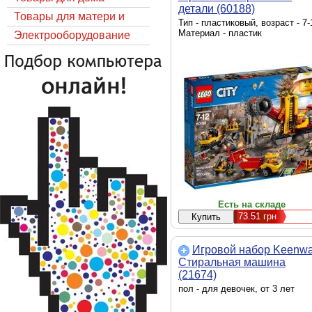
детали (60188)
Товары для матери и
Тип - пластиковый, возраст - 7-
Материал - пластик
ребёнка
Электрооборудование
Есть на складе
73.51
грн
Игровой набор Keenw
Стиральная машина
(21674)
пол - для девочек, от 3 лет