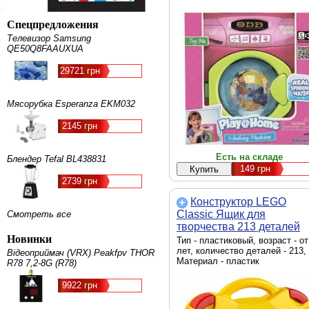
Спецпредложения
Телевизор Samsung
QE50Q8FAAUXUA
29721 грн
Мясорубка Esperanza EKM032
2145 грн
Есть на складе
Блендер Tefal BL438831
149
грн
2739 грн
Конструктор LEGO
Classic Ящик для
Смотреть все
творчества 213 деталей
Новинки
(10713)
Тип - пластиковый, возраст - от
лет, количество деталей - 213,
Відеоприймач (VRX) Peakfpv THOR
Материал - пластик
R78 7,2-8G (R78)
9922 грн