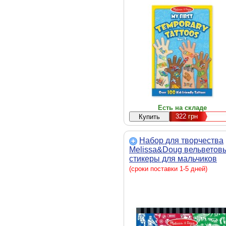
Есть на складе
322
грн
Набор для творчества
Melissa&Doug вельветов
стикеры для мальчиков
(MD4236)
(сроки поставки 1-5 дней)