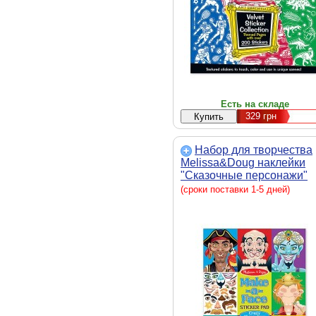
Есть на складе
329
грн
Набор для творчества
Melissa&Doug наклейки
"Сказочные персонажи"
(MD4237)
(сроки поставки 1-5 дней)