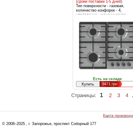
(сроки поставки 1-5 дней)
Тип поверхности - газовая,
количество конфорок - 4,
управление - механическое,
Материал решеток - чугун,
нержавеющая сталь
Есть на складе
9471
грн
1
Страницы:
2
3
4
Карта производ
© 2008–2025
, г. Запорожье, проспект Соборный 177