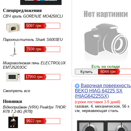
Спецпредложения
СВЧ гриль GORENJE MO4250CLI
5097 грн
Пароочиститель Shark S6003EU
7938 грн
Микроволновая печь ELECTROLUX
Есть на складе
EMT25203OC
6044
грн
17950 грн
Варочная поверхность
BEKO HIAG 64225 SX
Смотреть все
(HIAG64225SX)
Новинки
(сроки поставки 1-5 дней)
газовая, 4, механическое, 56 x
Відеоприймач (VRX) Peakfpv THOR
см, нержавеющая сталь
R78 7,2-8G (R78)
9922 грн