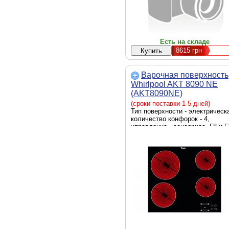
Есть на складе
8615
грн
Варочная поверхность
Whirlpool AKT 8090 NE
(AKT8090NE)
(сроки поставки 1-5 дней)
Тип поверхности - электрическ
количество конфорок - 4,
управление - сенсорное, 58 х 5
см, цвет - черный