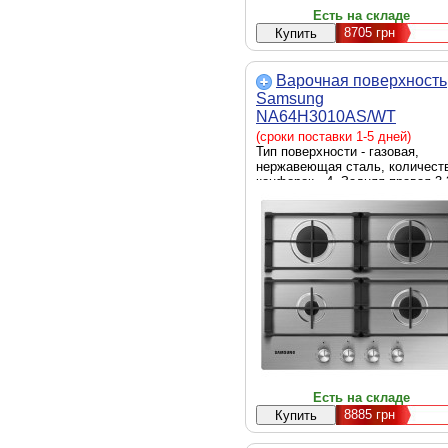
Есть на складе
8705
грн
Варочная поверхность
Samsung
NA64H3010AS/WT
(сроки поставки 1-5 дней)
Тип поверхности - газовая,
нержавеющая сталь, количест
конфорок - 4, Задняя правая 3.
кВт, Передняя левая 1 кВт,
Передняя правая 2 кВт, Задняя
левая 3.3 кВт, Управление -
механическое, Газ-контроль -
есть, Электроподжиг - есть,
Материал решеток - чугун,
природный газ, 220 В, Размеры
ниши для встраивания - 56 х 49
5 см, 16 кг, нержавеющая стал
Есть на складе
8885
грн