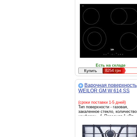
Есть на складе
8254
грн
Варочная поверхность
WEILOR GM W 614 SS
(сроки поставки 1-5 дней)
Тип поверхности - газовая,
закаленное стекло, количество
конфорок - 4, Передняя 1 кВт,
Задняя 2 кВт, Задняя левая 2.
кВт, Левая 3.8 кВт, управление 
механическое, Газ-контроль -
есть, Электроподжиг - есть,