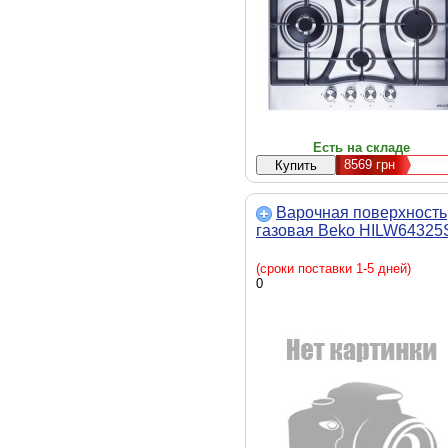
Материал решеток - чугун,
природный газ, бутан/сжиженн
220 В, 14.7 кг, нержавеющая
сталь
Есть на складе
8569
грн
Варочная поверхность
газовая Beko HILW64325
(сроки поставки 1-5 дней)
0