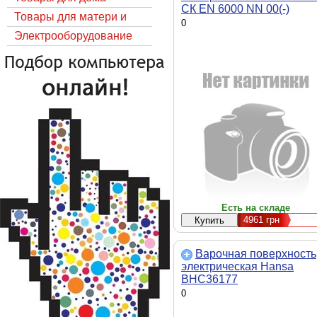
СК EN 6000 NN 00(-)
Товары для матери и
(20833)
0
ребёнка
Электрооборудование
Есть на складе
4961
грн
Варочная поверхность
электрическая Hansa
BHC36177
0