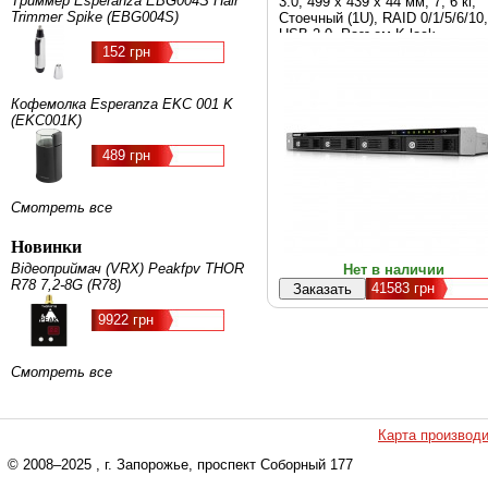
Триммер Esperanza EBG004S Hair
3.0, 499 х 439 х 44 мм, 7, 6 кг,
Trimmer Spike (EBG004S)
Cтоечный (1U), RAID 0/1/5/6/10,
USB 2.0, Разъем K-lock
152 грн
Кофемолка Esperanza EKC 001 K
(EKC001K)
489 грн
Смотреть все
Новинки
Відеоприймач (VRX) Peakfpv THOR
Нет в наличии
R78 7,2-8G (R78)
41583
грн
9922 грн
Смотреть все
Карта производ
© 2008–2025
, г. Запорожье, проспект Соборный 177