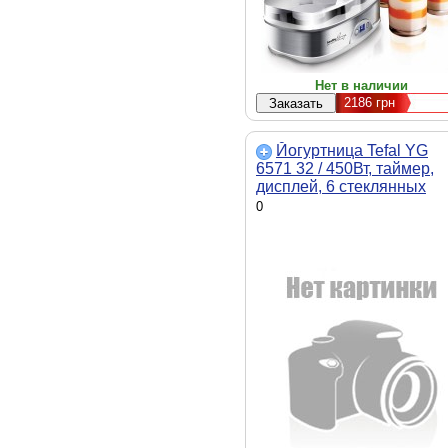
Нет в наличии
2186
грн
Йогуртница Tefal YG
6571 32 / 450Вт, таймер,
дисплей, 6 стеклянных
баночек по 150мл,
0
нержавейка/белый