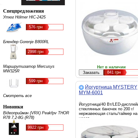
Спецпредложения
Утюг Hölmer HIC-2425
576 грн
Блендер Gorenje B800RL
2998 грн
Маршрутизатор Mercusys
Нет в наличии
MW325R
841
грн
599 грн
Йогуртница MYSTERY
MYM-6001
Смотреть все
Йогуртница/40 Вт/LED-дисплей
Новинки
стеклянных баночек по 200 г/
Відеоприймач (VRX) Peakfpv THOR
нержавеющая сталь/таймер на
R78 7,2-8G (R78)
часов
9922 грн