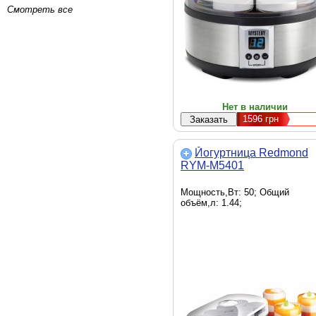
Смотреть все
Нет в наличии
1596
грн
Йогуртница Redmond
RYM-M5401
Мощность,Вт: 50; Общий
объём,л: 1.44;