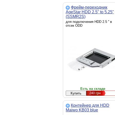
Фрейм-переходник
AgeStar HDD 2.5'' to 5.25"
(SSMR2S)
для подключения HDD 2.5 '' в
отсек ODD
Есть на складе
240
грн
Контейнер для HDD
Maiwo KB03 blue