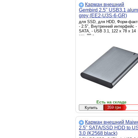
Карман внешний
Gembird 2.5" USB3.1 alum
grey (EE2-U3S-6-GR)
для SSD, для HDD, Форм-факт
- 2.5", Внутренний интерфейс -
SATA, - USB 3.1, 122 x 78 x 14
мм, 80 г
Есть на складе
359
грн
Карман внешний Maiw
2.5" SATA/SSD HDD to U
3.0 (K2568 black)