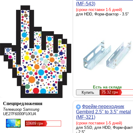
(MF-543)
(сроки поставки 1-5 дней)
для HDD, Форм-фактор - 3.5"
Есть на складе
75.32
грн
Спецпредложения
Фрейм-переходник
Телевизор Samsung
Gembird 2.5" to 3.5" metal
UE27F6000FUXUA
(MF-321)
(сроки поставки 1-5 дней)
10689 грн
для SSD, для HDD, Форм-факт
- 2.5"