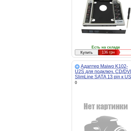
Есть на складе
136
грн
Адаптер Maiwo K102-
U2S для подключ. CD/D
SlimLine SATA 13 pin к U
2.0 пластик, черн
0