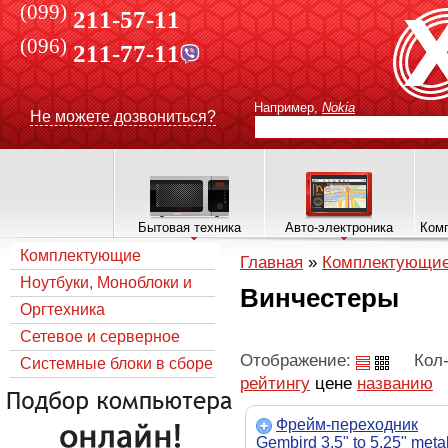
(099)
211-57-11
(096)
211-77-11
Например,
Nokia
Не можете дозвониться?
Бытовая техника
Авто-электроника
Комп
Комплектующие
Главная
»
Комплектующи
Ноутбуки, Моноблоки и
Винчестеры
все для них
Оргтехника
Сетевое и серверное
Отображение:
Кол-
оборудование
Системные блоки в сборе
рейтингу
цене
названию
Фрейм-переходник
Gembird 3.5" to 5.25" meta