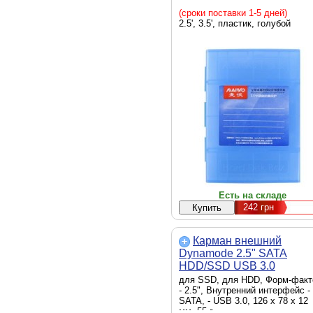
(сроки поставки 1-5 дней)
2.5', 3.5', пластик, голубой
Есть на складе
242
грн
Карман внешний
Dynamode 2.5" SATA
HDD/SSD USB 3.0
Transparent (DM-CAD-
для SSD, для HDD, Форм-факт
25316)
- 2.5", Внутренний интерфейс -
SATA, - USB 3.0, 126 x 78 x 12
мм, 55 г