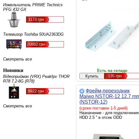
Измельчитель PRIME Technics
PFG 432 GX
1173 грн
Телевизор Toshiba 50UA2363DG
20882 грн
Смотреть все
Новинки
Есть на складе
135
грн
Відеоприймач (VRX) Peakfpv THOR
R78 7,2-8G (R78)
Фрейм-переходник
9922 грн
Maiwo NSTOR-12 12.7 m
(NSTOR-12)
Смотреть все
(сроки поставки 1-5 дней)
Назначение - для подключения
HDD 2.5 '' в отсек ODD