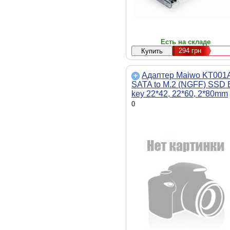
Есть на складе
294
грн
Адаптер Maiwo KT001
SATA to M.2 (NGFF) SSD 
key 22*42, 22*60, 2*80mm
0