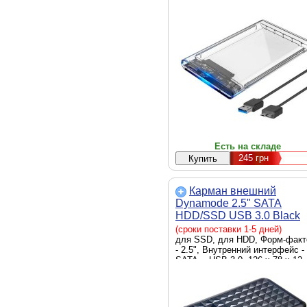
Есть на складе
245
грн
Карман внешний
Dynamode 2.5" SATA
HDD/SSD USB 3.0 Black
(DM-CAD-25318)
(сроки поставки 1-5 дней)
для SSD, для HDD, Форм-факт
- 2.5", Внутренний интерфейс -
SATA, - USB 3.0, 126 х 78 х 12
мм, 57 г