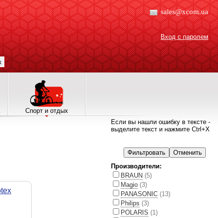
sales@xcom.ua
Вход с паролем
к
Спорт и отдых
Если вы нашли ошибку в тексте -
выделите текст и нажмите Ctrl+X
Производители:
BRAUN
(5)
Magio
(3)
tex
PANASONIC
(13)
Philips
(3)
POLARIS
(1)