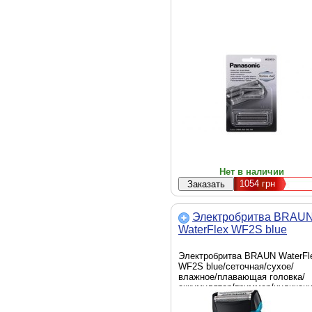
Нет в наличии
1054
грн
Электробритва BRAU
WaterFlex WF2S blue
Электробритва BRAUN WaterFl
WF2S blue/сеточная/сухое/
влажное/плавающая головка/
аккумулятор/триммер/индикац
зарядки/разрядки