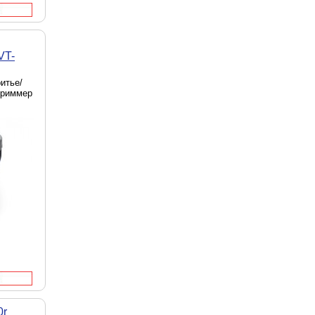
VT-
итье/
триммер
0r