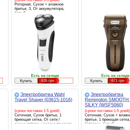
Роторная, Сухое + влажное
бритье, 3, От аккумулятора,
белый
Есть на складе
Есть на складе
635
грн
671
грн
Электробритва Wahl
Электробритва
Travel Shaver (03615-1016)
Remington SMOOTH
SILKY (WSF5060)
(сроки поставки 1-5 дней)
(сроки поставки 1-5 дней)
Сеточная, Сухое бритье, 1
Сеточная, Сухое + влаж
бреющая сетка, От сети /
бритье, 1 бреющая сетка,
аккумулятора, насадка-триммер,
батареек, белый
Индикатор зарядки, черный