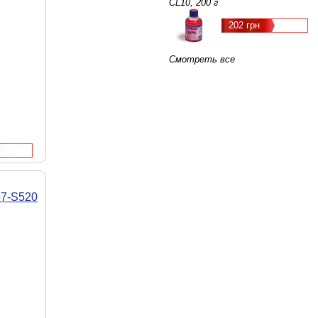
CL10, 200 г
202 грн
Смотреть все
7-S520