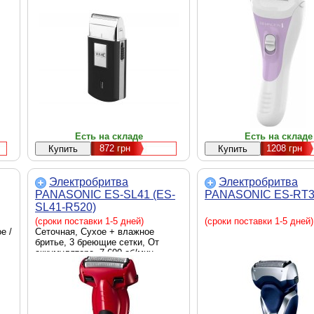
Есть на складе
Есть на складе
872
грн
1208
грн
Электробритва
Электробритва
PANASONIC ES-SL41 (ES-
PANASONIC ES-RT3
SL41-R520)
(сроки поставки 1-5 дней)
(сроки поставки 1-5 дней)
е /
Сеточная, Сухое + влажное
бритье, 3 бреющие сетки, От
аккумулятора, 7 600 об/мин,
ый
Подвижные заслонки на корпусе
для очистки бритвы под струей
воды, Выдвижной триммер, Стенд
для зарядки и хранения бритвы,
Щеточка для очистки, красный