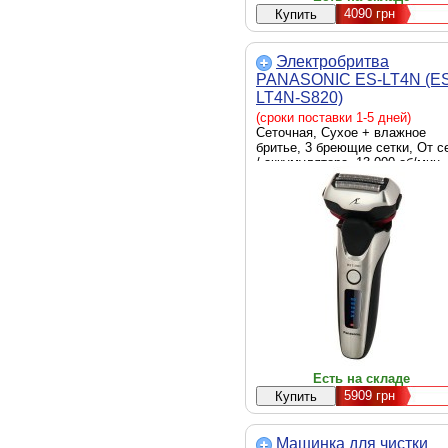
4090
грн
Электробритва
PANASONIC ES-LT4N (ES
LT4N-S820)
(сроки поставки 1-5 дней)
Сеточная, Сухое + влажное
бритье, 3 бреющие сетки, От с
/ аккумулятора, 13 000 об/мин,
Возможность влажной чистки,
Выдвижной триммер, Щеточка
для очистки, Черный + серый
Есть на складе
5909
грн
Машинка для чистки