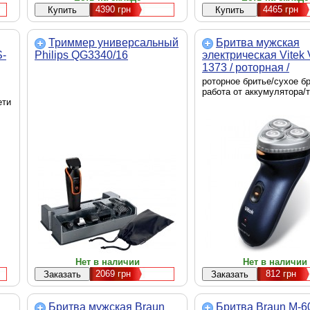
4390
грн
4465
грн
Триммер универсальный
Бритва мужская
-
Philips QG3340/16
электрическая Vitek 
1373 / роторная /
аккумулятор / синий
роторное бритье/сухое бр
работа от аккумулятора/
ети
Нет в наличии
Нет в наличии
2069
грн
812
грн
Бритва мужская Braun
Бритва Braun M-6