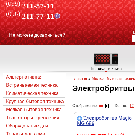
(099)
211-57-11
(096)
211-77-11
Н
Не можете дозвониться?
Бытовая техника
Альтернативная
Главная
»
Мелкая бытовая техни
энергетика
Встраиваемая техника
Электробритвы
Климатическая техника
Крупная бытовая техника
Отображение:
Кол-во:
12
Мелкая бытовая техника
Телевизоры, крепления
Электробритва Magio
MG-686
Оборудование для
Спутникового TV
Товары для дома
(сроки поставки 1-5 дней)