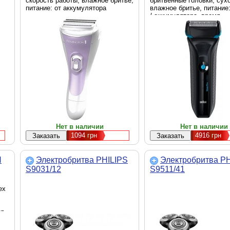
скорость работы, влажное бритье,
бритвенные головки, сухо
питание: от аккумулятора
влажное бритье, питание:
/ аккумулятора, время
автономной работы 45 ми
подвижный бритвенный б
Нет в наличии
Нет в наличии
1094
грн
4916
грн
N
Электробритва PHILIPS
Электробритва P
S9031/12
S9511/41
ex
ия