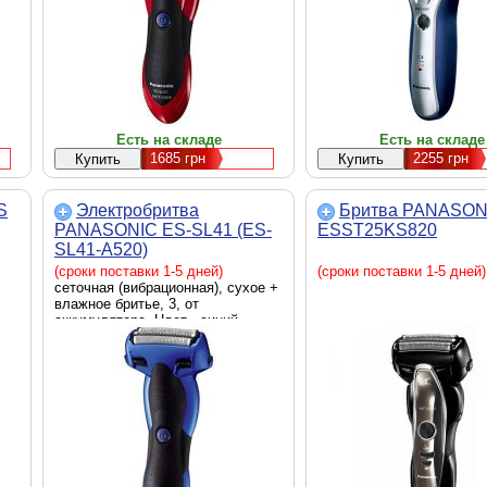
Есть на складе
Есть на складе
1685
грн
2255
грн
S
Электробритва
Бритва PANASON
PANASONIC ES-SL41 (ES-
ESST25KS820
SL41-A520)
(сроки поставки 1-5 дней)
(сроки поставки 1-5 дней)
сеточная (вибрационная), сухое +
влажное бритье, 3, от
аккумулятора, Цвет - синий