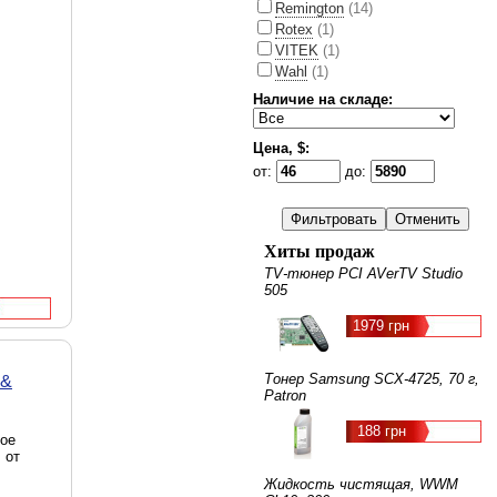
Remington
(14)
Rotex
(1)
VITEK
(1)
Wahl
(1)
Наличие на складе:
Цена, $:
от:
до:
Хиты продаж
TV-тюнер PCI AVerTV Studio
505
1979 грн
Тонер Samsung SCX-4725, 70 г,
 &
Patron
188 грн
ное
 от
Жидкость чистящая, WWM