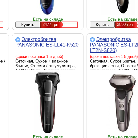
Есть на складе
Есть на складе
2477
грн
3890
грн
Электробритва
Электробритва
PANASONIC ES-LL41-K520
PANASONIC ES-LT2N
LT2N-S820)
(сроки поставки 1-5 дней)
(сроки поставки 1-5 дней)
е /
Сеточная, Сухое + влажное
Сеточная, Сухое бритье, 
бритье, От сети / аккумулятора,
бреющие сетки, От сети /
13 000 об/мин, быстрая зарядка,
аккумулятора, 13 000 об/
Индикатор оставшегося заряда
Возможность влажной чи
аккумулятора - жк-дисплей,
Выдвижной триммер, Ще
плавающая головка, черный
для очистки, Черный + с
Есть на складе
Есть на складе