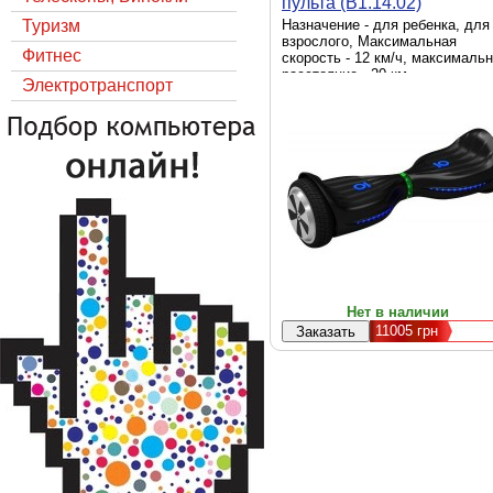
пульта (B1.14.02)
Туризм
Назначение - для ребенка, для
взрослого, Максимальная
Фитнес
скорость - 12 км/ч, максималь
расстояние - 20 км,
Электротранспорт
Максимальная нагрузка - 100 кг
Диаметр колес - 6.7", Мощност
600 Вт (2 x 300 Вт), Цвет -
черный, дополнительно - 2 пул
Нет в наличии
11005
грн