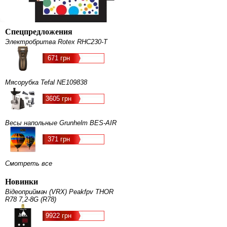
Спецпредложения
Электробритва Rotex RHC230-T
671 грн
Мясорубка Tefal NE109838
3605 грн
Весы напольные Grunhelm BES-AIR
371 грн
Смотреть все
Новинки
Відеоприймач (VRX) Peakfpv THOR
R78 7,2-8G (R78)
9922 грн