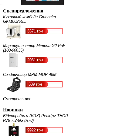
Спецпредложения
Кухонный комбайн Grunhelm
GKM0025BE
3571 грн
Маршрутизатор Mimosa G2 PoE
(100-00035)
2031 грн
Сэндвичница MPM MOP-49M
539 грн
Смотреть все
Новинки
Відеоприймач (VRX) Peakfpv THOR
R78 7,2-8G (R78)
9922 грн