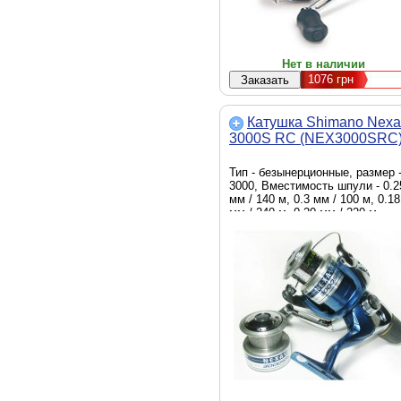
Нет в наличии
1076
грн
Катушка Shimano Nexa
3000S RC (NEX3000SRC
Тип - безынерционные, размер 
3000, Вместимость шпули - 0.2
мм / 140 м, 0.3 мм / 100 м, 0.18
мм / 240 м, 0.20 мм / 220 м,
Количество подшипников - 3+1
передаточное число - 5.2:1, вес
- 285 г