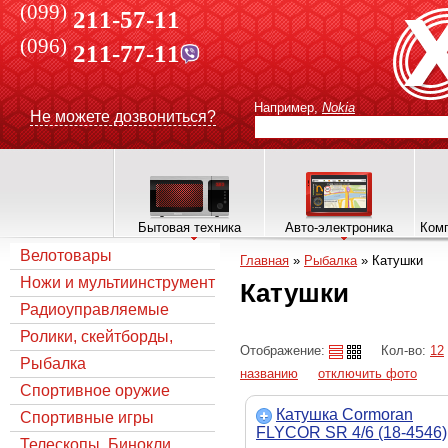
(099)
211-57-11
(096)
211-77-11
Например,
Nokia
Не можете дозвониться?
Бытовая техника
Авто-электроника
Комп
Велотовары
Главная
»
Рыбалка
»
Катушки
Ножи и мультиинструмент
Катушки
Радиоуправляемые
модели
Ролики, скейтборды,
Отображение:
Кол-во:
12
самокаты, коньки
Рыбалка
названию
отключить фото
Спортивное оружие
Катушка Cormoran
Спортивные игры
FLYCOR SR 4/6 (18-4546)
Телескопы, Бинокли