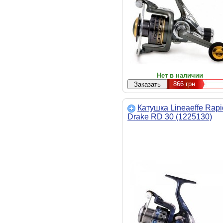
Нет в наличии
866
грн
Катушка Lineaeffe Rapi
Drake RD 30 (1225130)