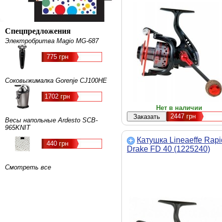
мм / 125 м, Количество
подшипников - 5+1, передаточ
число - 5.1:1, вес, г - 270 г
Спецпредложения
Электробритва Magio MG-687
775 грн
Соковыжималка Gorenje CJ100HE
1702 грн
Нет в наличии
2447
грн
Весы напольные Ardesto SCB-
965KNIT
Катушка Lineaeffe Rapi
440 грн
Drake FD 40 (1225240)
Смотреть все