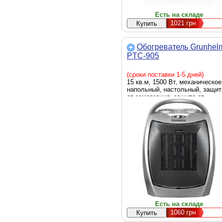
Есть на складе
1021
грн
Обогреватель Grunhel
PTC-905
(сроки поставки 1-5 дней)
15 кв.м, 1500 Вт, механическое
напольный, настольный, защит
от замерзания, защита от
перегрева, защита от ожогов,
термостат, 1.35 кг, серебристый
тепловентилятор
Есть на складе
1060
грн