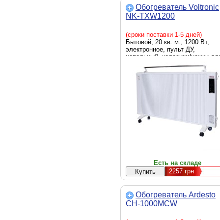
Обогреватель Voltronic
NK-TXW1200
(сроки поставки 1-5 дней)
Бытовой, 20 кв. м., 1200 Вт,
электронное, пульт ДУ,
напольный, колесики/ножки дл
перемещения, сушильная стой
4 кг, белый, конвектор
Есть на складе
2257
грн
Обогреватель Ardesto
CH-1000MCW