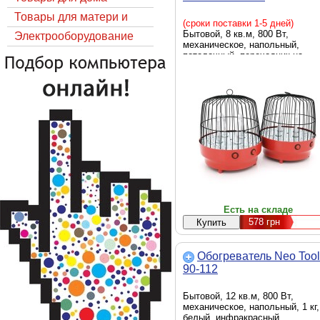
Товары для матери и
(сроки поставки 1-5 дней)
Бытовой, 8 кв.м, 800 Вт,
ребёнка
Электрооборудование
механическое, напольный,
потолочный, переходник на
евророзетку, 0.47 кг, красный,
инфракрасный обогреватель
Есть на складе
578
грн
Обогреватель Neo Tool
90-112
Бытовой, 12 кв.м, 800 Вт,
механическое, напольный, 1 кг,
белый, инфракрасный