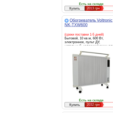
Есть на складе
2013
грн
Обогреватель Voltronic
NK-TXW600
(сроки поставки 1-5 дней)
Бытовой, 10 кв.м, 600 Вт,
электронное, пульт ДУ,
напольный, колесики/ножки дл
перемещения, дисплей: LED,
сушильная стойка, 5.2 кг, белы
конвектор
Есть на складе
2032
грн