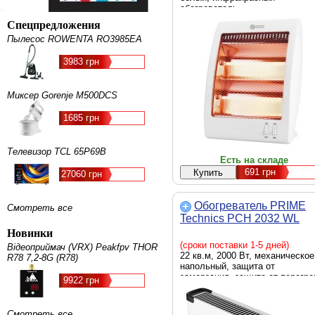
обогреватель
Спецпредложения
Пылесос ROWENTA RO3985EA
3983 грн
Миксер Gorenje M500DCS
1685 грн
Телевизор TCL 65P69B
Есть на складе
691
грн
27060 грн
Обогреватель PRIME
Смотреть все
Technics PCH 2032 WL
Новинки
(сроки поставки 1-5 дней)
Відеоприймач (VRX) Peakfpv THOR
22 кв.м, 2000 Вт, механическое
R78 7,2-8G (R78)
напольный, защита от
замерзания, защита от перегре
9922 грн
термостат, световой индикатор
работы, 1.75 кг, белый, конвект
Смотреть все